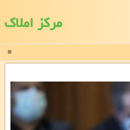
مركز املاك
منو