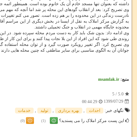
داشته که بعنوان تنها مسجد خادم آن یک خانوم بوده است. همینطور ائمه جم
وی تصریح کرد: بعد از انقلاب گودهای این محله پر شد اما آنچه که مهم 
نادرست زندگی در این محدوده را بر هم زده است. تصور می کنم تغییرات خ
به گزارش مرکز املاک به نقل از ایسنا در بخش دیگری از این مراسم آ
محدوده جایگاه مهمی در انقلاب و جنگ تحمیلی داشتند.
روندی طی شود که این افراد از این بلا نجات پیدا کنند و برای این کار از
وی تصریح کرد: اگر تغییر رویکرد صورت گیرد و از توان محله استفاده گر
جوانان آن به الگوی مناسبی برای سایر مناطقی که چنین محله هایی دارند ت
منبع:
msamlak.ir
5
/
5.0
1399/07/29
00:44:29
تگهای خبر:
احداث
,
بهره برداری
,
تولید
,
خدمات
این پست مرکز املاک را می پسندید؟
(0)
(1)