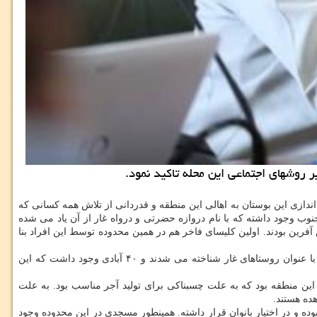
 روشهای اجتماعی این محله تاكید نمود.
حمد مسجد جامعی در مراسم بهره برداری از بوستان "زندگی" محله هرندی واقع در منطقه ۱۲ ضمن تبریک راه اندازی این بوستان به اهالی این منطقه و قدردانی از تلاش همه کسانی که
فه کرد: این محله از اوایل انقلاب شاهد اجرای پروژهای مختلفی بوده و در این محدوده ۲ دروازه به سمت جنوب وجود داشته که با نام دروازه حضرتی و درواه غار از آن یاد می شده
ین بودند. اولین کلیسای فاخر هم در همین محدوده توسط این افراد بنا
وی ادامه داد: دروازه دیگر غار بود که بطور قطع به علت وجود تعداد زیادی غار در این محدوده به این نام شهرت پیدا کرد. در حقیقت تمام این مناطق با عنوان روستاهای غار شناخته می شدند و ۴۰ آبادی وجود داشت که این
این منطقه بود که به علت چسبناکی برای تولید آجر مناسب بود. به علت
ده هستند.
 و در اختیار بانوان قرار داشته. همینطور مسجدی در این محدوده وجود