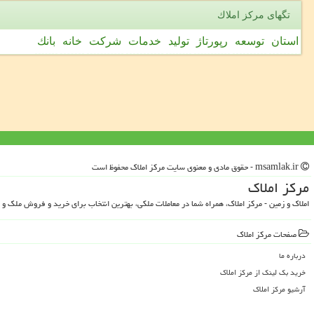
تگهای مركز املاك
استان
توسعه
رپورتاژ
تولید
خدمات
شركت
خانه
بانك
msamlak.ir - حقوق مادی و معنوی سایت مركز املاك محفوظ است
مركز املاك
املاک و زمین - مرکز املاک، همراه شما در معاملات ملکی، بهترین انتخاب برای خرید و فروش ملک و 
صفحات مركز املاك
درباره ما
خرید بک لینک از مركز املاك
آرشیو مركز املاك