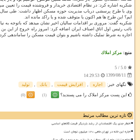
شکریه اشاره کرد: در نظام اقتصادی خریدار و فروشنده قیمت را تعیین می
وی با طرح پرسشی درباب مدیریت حوزه مسکن اظهار داشت: طی سال های 
ایم؟ این طرح ها هم اکنون یا متوقف شده و یا راکد مانده اند.
شکریه گفت: مروری بر اقدامات سالیان اخیر نشان میدهد که باتوجه به نیا
نائب رئیس اول اتاق اصناف ایران اضافه کرد: امروز راه خروج از این ب
اجاره به شرط تملیک داشته باشیم و بتوان قیمت مسکن را ساماندهی کرد.
منبع:
مركز املاك
5
/
5.0
1399/08/11
14:29:53
تگهای خبر:
اجاره
,
افزایش قیمت
,
بانك
,
تولید
این پست مرکز املاک را می پسندید؟
(0)
(1)
تازه ترین مطالب مرتبط
اخطار جدی یک اقتصاددان از رشد باردیگر قیمت کالاهای اساسی
اجاره این خانه در تهران ماهی ۱۲۰ میلیون تومان است
اعلام جزئیات وام اسکان موقت و بازسازی به صدمه دیدگان جنگ