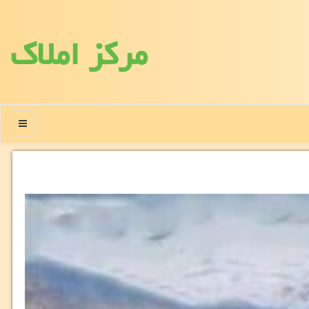
مركز املاك
منو