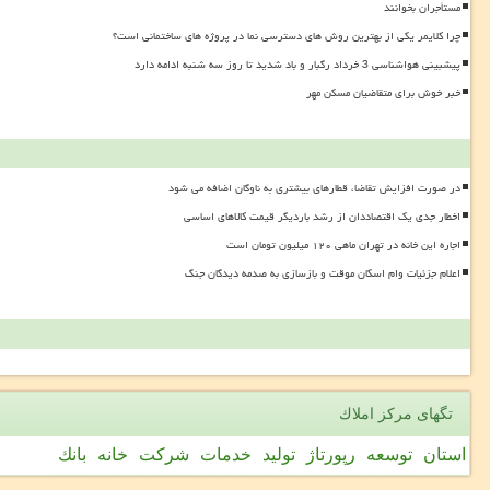
مستأجران بخوانند
چرا کلایمر یکی از بهترین روش های دسترسی نما در پروژه های ساختمانی است؟
پیشبینی هواشناسی 3 خرداد رگبار و باد شدید تا روز سه شنبه ادامه دارد
خبر خوش برای متقاضیان مسکن مهر
در صورت افزایش تقاضا، قطارهای بیشتری به ناوگان اضافه می شود
اخطار جدی یک اقتصاددان از رشد باردیگر قیمت کالاهای اساسی
اجاره این خانه در تهران ماهی ۱۲۰ میلیون تومان است
اعلام جزئیات وام اسکان موقت و بازسازی به صدمه دیدگان جنگ
تگهای مركز املاك
استان
توسعه
رپورتاژ
تولید
خدمات
شركت
خانه
بانك