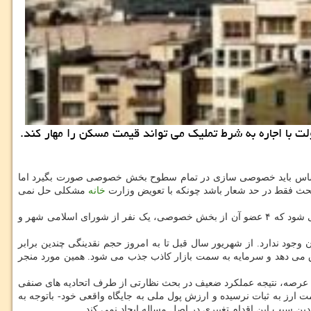
لت با اجاره به شرط تملیك می تواند قیمت مسكن را مهار كند.
قانون اساسی به خصوصی سازی برمی گردد و بر این اساس باید خصوصی سازی در تمام سطوح بخش خصوصی صورت بگیرد اما
حث فقط در حد شعار باشد چونکه با تعویض وزارت
خانه
مشکلی حل نمی
وی اشاره کرد: هم اکنون اتحادیه های صنفی اتاق اصناف ایران زیر مجموعه وزارت صمت هستند و نظارت ها در چارچوب کمیسیون های نظارت انجام می شود که ۴ عضو آن از بخش خصوصی، یک نفر از شورای اسلامی شهر و
وجود ندارد. از شهریور سال قبل تا به امروز حجم نقدینگی چندین برابر
 و خودرو سوق می دهد و سرمایه به سمت بازار کاذب جذب می شود. همین مورد منجر
ین عرصه، نتیجه عملکرد ضعیف در بحث نظارتی از طرف اتحادیه های صنفی
ت ارز به ثبات نرسیده و ارزش پول ملی به جایگاه واقعی خود- باتوجه به
ن سبب این اقدام تغییری در اصل مساله ایجاد نمی ‎کند.