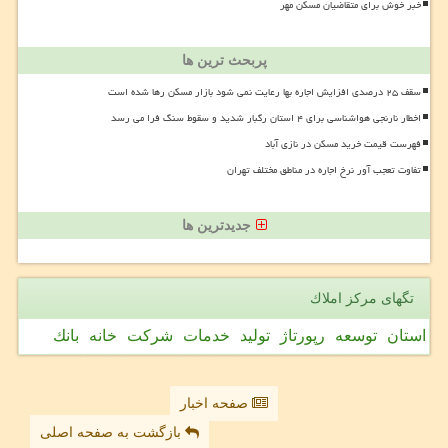
خبر خوش برای متقاضیان مسکن مهر
پربحث ترین ها
سقف ۲۵ درصدی افزایش اجاره بها رعایت نمی شود بازار مسکن رها شده است
اخطار نارنجی هواشناسی برای ۴ استان رگبار شدید و سقوط سنگ فرا می رسد
فهرست قیمت خرید مسکن در نازی آباد
تفاوت تعجب آور نرخ اجاره در مناطق مختلف تهران
جدیدترین ها
تگهای مركز املاك
استان
توسعه
رپورتاژ
تولید
خدمات
شركت
خانه
بانك
صفحه اخبار
بازگشت به صفحه اصلی