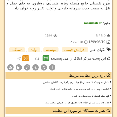
طرح تفصیلی جامع منطقه ویژه اقتصادی، دوغارون به جای حمل و
نقل به سمت جذب سرمایه خارجی و تولید، تغییر رویه خواهد داد.
منبع:
msamlak.ir
1666
5
/
5.0
1399/08/19
23:28:28
تگهای خبر:
افزایش قیمت
,
توسعه
,
تولید
,
دستگاه
این پست مرکز املاک را می پسندید؟
(0)
(1)
X
تازه ترین مطالب مرتبط
اخطار جدی یک اقتصاددان از رشد باردیگر قیمت کالاهای اساسی
قطارهای چین با بارنامه رسمی ایران وارد کشور نمی شوند
فهرست قیمت خرید مسکن در تبریز
مدیرعامل شرکت فرودگاه ها و ناوبری هوایی ایران انتخاب شد
نظرات بینندگان در مورد این مطلب