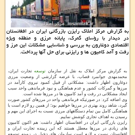
به گزارش مركز املاك رایزن بازرگانی ایران در افغانستان
در دیدار با رؤسای گمرك، پایانه مرزی و منطقه ویژه
اقتصادی دوغارون به بررسی و شناسایی مشكلات این مرز و
رفت و آمد كامیون ها و رایزنی برای حل آنها پرداخت.
به گزارش مرکز املاک به نقل از سازمان
توسعه
تجارت ایران،
محمدمهدی جوانمرد قصاب، با عرضه گزارشی از وضعیت مرزی
دوغارون اظهار داشت: مشکلاتی از قبیل کمبود نیروی کارآمد در
مرزها و گمرکات کشور و عدم هماهنگی و نبود فرماندهی واحد سبب
ایجاد مشکلاتی در رفت و آمد کامیون ها در مرزها شده است.
وی اضافه کرد: در صورتیکه فرماندهی واحد در مرزهای کشور صورت
گیرد، شاهد روند بهتری در مرزها خواهیم بود؛ از همین رو لازم است با
هماهنگی کامل بین تمام دستگاههای مرزی نسبت به اجرای این مهم و
رسیدن به اهداف تجاری کوشش نماییم.
رایزن بازرگانی ایران در افغانستان اظهار داشت: هم اکنون کامیون
های زیادی در مرزها معطل هستند که این زیبنده تجارت ایران و
افغانستان نیست و لازم است سازمان های دخیل در زمینه توسعه