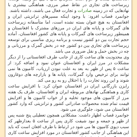
زیرساخت های تجاری در نقاط صفر مرزی، هماهنگی بیشتری با
نهادهایی که در زمینه
صادرات
و تجارت فعال می باشند، داشته باشند.
جوانمرد قصاب افزود: با وجود اینکه مسیرهای ترانزیتی ایران و
افغانستان به هیچ عنوان بسته نشده است، اما متأسفانه زیرساخت
های گمرکات و پایانه های ایران در مرزهای مشترک با افغانستان و
همینطور زیرساخت های گمرکات و پایانه های کشور افغانستان، آماده
حجم تجارت بین دو کشور نیست و برنامه ریزی مناسبی برای توسعه
زیرساخت های تجاری بین دو کشور چه در بخش گمرک و مرزبانی و
چه در بخش حمل و نقل ضروری می باشد.
وی محدودیت های ساعت کاری از جانب طرف افغانستانی را از دیگر
مشکلات در مرز ایران و افغانستان عنوان نمود و اضافه کرد: از
ساعت ۵ پس از ظهر به بعد به علت نبودن ارزیاب، کامیون ها نمی
توانند برای ترخیص وارد گمرکات، پایانه ها و بازارچه های دوغارون
شوند و این روند تجارت را با اختلال رو به رو می کند.
رایزن بازرگانی ایران در افغانستان عنوان کرد: با افزایش ساعت
کاری و هماهنگی نهادهای مربوطه ایران و افغانستان، ظرف یک هفته
مرز از کامیون های موجود تخلیه و از خواب کامیون ها و افزایش
قیمت تمام شده محصولات صادراتی کشور و ترانزیتی که وارد کشور
افغانستان می شود، جلوگیری می شود.
جوانمرد قصاب اظهار داشت: مشکلاتی همچون تعطیلی پنج شنبه پس
از ظهر و جمعه و نبود شیفت کاری پس از ساعت ۵ بعدازظهر که
سبب دپوی کامیون ها می شود در ارتباط با طرف افغان است که باید
این هماهنگی از جانب کشور افغانستان در مورد افزایش ساعت کاری