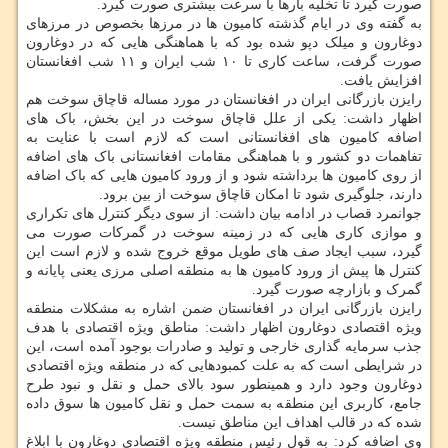
صورت گیرد تا تخلیه بارها با سرعت بیشتری صورت گیرد.
به گفته وی در ایام گذشته کامیون ها در مرزها بخصوص در مرزهای
دوغارون و میلک دپو شده بود که با هماهنگی هایی که در دوغارون
صورت گرفت، ساعت کاری تا ۱۰ شب ایران و ۱۱ شب افغانستان
افزایش یافت.
رایزن بازرگانی ایران در افغانستان در مورد مساله قاچاق سوخت هم
اظهار داشت: یکی از علل قاچاق سوخت در این بخش، باک های
اضافه کامیون های افغانستانی است که لازم است با عنایت به
تفاهمات دو کشور و با هماهنگی مقامات افغانستانی باک های اضافه
از روی کامیون ها برداشته شود و از ورود کامیون هایی که باک اضافه
دارند، جلوگیری شود تا امکان قاچاق سوخت از بین برود.
جوانمرد قصاب در ادامه بیان داشت: از سوی دیگر کنترل های تکراری
و موازی کاری هایی که در زمینه سوخت در گمرکات صورت می
گیرد، سبب ایجاد صف های طویل موقع خروج شده و لازم است این
کنترل ها پیش از ورود کامیون ها به منطقه اصلی مرزی یعنی پایانه و
گمرک و بازارچه صورت گیرد.
رایزن بازرگانی ایران در افغانستان ضمن اشاره به مشکلات منطقه
ویژه اقتصادی دوغارون اظهار داشت: مناطق ویژه اقتصادی با هدف
جذب سرمایه گذاری خارجی و تولید و صادرات بوجود آمده است، این
در شرایطی است که به علت کمبودهایی که در منطقه ویژه اقتصادی
دوغارون وجود دارد و همینطور سود بالای حمل و نقل و نبود طرح
جامع، کاربری این منطقه به سمت حمل و نقل کامیون ها سوق داده
شده که در قالب اهداف این مناطق نیست.
وی اضافه کرد: به قول رئیس منطقه ویژه اقتصادی دوغارون با ابلاغ