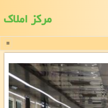
مركز املاك
منو