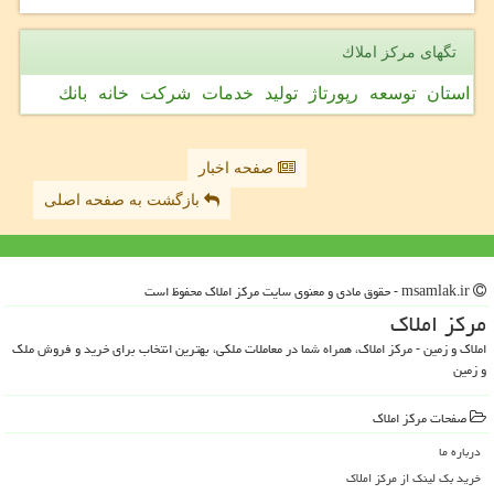
تگهای مركز املاك
استان
توسعه
رپورتاژ
تولید
خدمات
شركت
خانه
بانك
صفحه اخبار
بازگشت به صفحه اصلی
msamlak.ir - حقوق مادی و معنوی سایت مركز املاك محفوظ است
مركز املاك
املاک و زمین - مرکز املاک، همراه شما در معاملات ملکی، بهترین انتخاب برای خرید و فروش ملک
و زمین
صفحات مركز املاك
درباره ما
خرید بک لینک از مركز املاك