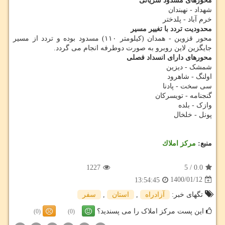
محورهای مسدود شریانی
شهداد - نهبندان
خرم آباد - پلدختر
محدودیت تردد با تغییر مسیر
محور قزوین - همدان (کیلومتر ۱۱۰) مسدود بوده و تردد از مسیر
جایگزین لاین روبرو به صورت دوطرفه انجام می گردد.
محورهای دارای انسداد فصلی
شمشک - دیزین
اولنگ - شاهرود
سی سخت - پادنا
گنجنامه - تویسرکان
وازک - بلده
پونل - خلخال
منبع:
مركز املاك
1227
5
/
0.0
1400/01/12
13:54:45
تگهای خبر:
آزادراه
,
استان
,
سفر
این پست مرکز املاک را می پسندید؟
(0)
(0)