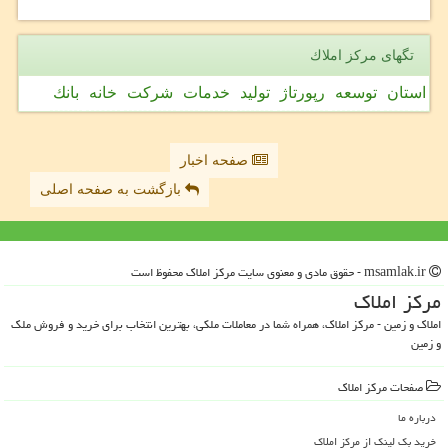
تگهای مركز املاك
استان
توسعه
رپورتاژ
تولید
خدمات
شركت
خانه
بانك
صفحه اخبار
بازگشت به صفحه اصلی
msamlak.ir - حقوق مادی و معنوی سایت مركز املاك محفوظ است
مركز املاك
املاک و زمین - مرکز املاک، همراه شما در معاملات ملکی، بهترین انتخاب برای خرید و فروش ملک
و زمین
صفحات مركز املاك
درباره ما
خرید بک لینک از مركز املاك