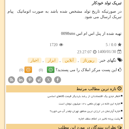
تبریک تولد خودکار
در صورتیکه تاریخ تولد مشخص شده باشد به صورت اتوماتیک پیام
تبریک ارسال می شود.
تهیه شده از پنل اس ام اس 0098sms
1720
5
/
0.0
1400/01/30
23:27:07
تگهای خبر:
رپورتاژ
,
آنلاین
,
ابزار
,
اخبار
این پست مرکز املاک را می پسندید؟
(0)
(0)
X
تازه ترین مطالب مرتبط
اخطار جدی یک اقتصاددان از رشد باردیگر قیمت کالاهای اساسی
اجاره این خانه در تهران ماهی ۱۲۰ میلیون تومان است
اجاره آپارتمان در ارزان ترین مناطق تهران چقدر آب می خورد؟
پشت پرده تاخیر در اعلام سقف اجاره
نظرات بینندگان در مورد این مطلب