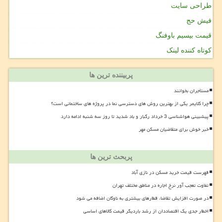
طراحی سایت
فیش حج
قیمت بیسیم باوفنگ
کوتاه کننده لینک
پربیننده ترین ها
مستأجران بخوانند
چرا کلایمر یکی از بهترین روش های دسترسی نما در پروژه های ساختمانی است؟
پیشبینی هواشناسی 3 خرداد رگبار و باد شدید تا روز سه شنبه ادامه دارد
خبر خوش برای متقاضیان مسکن مهر
پربحث ترین ها
فهرست قیمت خرید مسکن در نازی آباد
تفاوت تعجب آور نرخ اجاره در مناطق مختلف تهران
در صورت افزایش تقاضا، قطارهای بیشتری به ناوگان اضافه می شود
اخطار جدی یک اقتصاددان از رشد باردیگر قیمت کالاهای اساسی