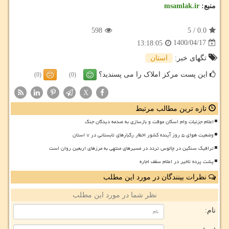
منبع:
msamlak.ir
598
5
/
0.0
1400/04/17
13:18:05
تگهای خبر:
استان
این پست مرکز املاک را می پسندید؟
(0)
(0)
X
تازه ترین مطالب مرتبط
اعلام جزئیات وام اسکان موقت و بازسازی به صدمه دیدگان جنگ
وضعیت هوای ۵ روز آینده کشور اخطار رگبارهای تابستانی در ۷ استان
ترافیک سنگین در چالوس تردد در مسیرهای منتهی به مرزهای اربعین روان است
پشت پرده تاخیر در اعلام سقف اجاره
نظرات بینندگان در مورد این مطلب
نظر شما در مورد این مطلب
نام: