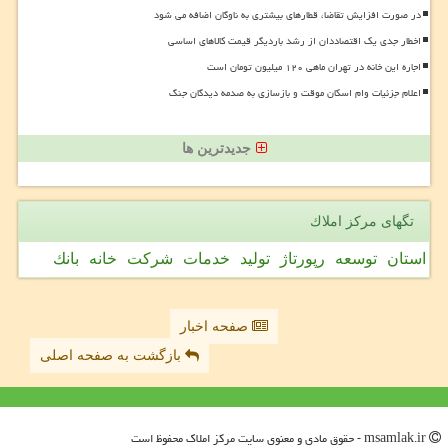
در صورت افزایش تقاضا، قطارهای بیشتری به ناوگان اضافه می شود
اخطار جدی یک اقتصاددان از رشد باردیگر قیمت کالاهای اساسی
اجاره این خانه در تهران ماهی ۱۲۰ میلیون تومان است
اعلام جزئیات وام اسکان موقت و بازسازی به صدمه دیدگان جنگ
جدیدترین ها
تگهای مركز املاك
استان
توسعه
رپورتاژ
تولید
خدمات
شركت
خانه
بانك
صفحه اخبار
بازگشت به صفحه اصلی
msamlak.ir - حقوق مادی و معنوی سایت مركز املاك محفوظ است