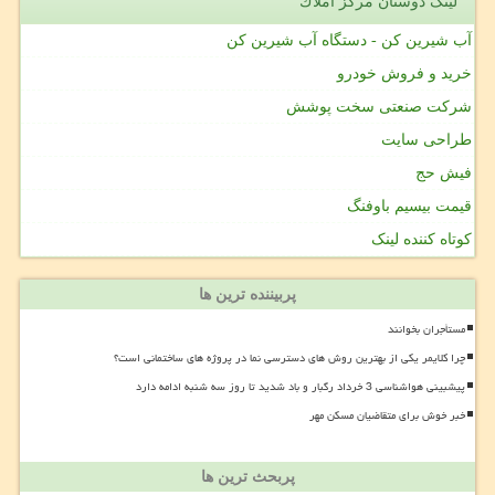
لینک دوستان مركز املاك
آب شیرین کن - دستگاه آب شیرین کن
خرید و فروش خودرو
شرکت صنعتی سخت پوشش
طراحی سایت
فیش حج
قیمت بیسیم باوفنگ
کوتاه کننده لینک
پربیننده ترین ها
مستأجران بخوانند
چرا کلایمر یکی از بهترین روش های دسترسی نما در پروژه های ساختمانی است؟
پیشبینی هواشناسی 3 خرداد رگبار و باد شدید تا روز سه شنبه ادامه دارد
خبر خوش برای متقاضیان مسکن مهر
پربحث ترین ها