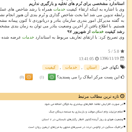
استاندارد مشخصی برای نُرم های تخلیه و بارگیری نداریم
وی با اشاره به اینكه ارتقاء كیفیت
خدمات
همراه با رشد شاخص های عملیات 
رابطه تدوین می شد اما بحث شاخص گذاری و نُرم بندی آن هنوز انجام نشد
به گفته مدیركل امور بندری سازمان بنادر و دریانوردی تا كنون پیمانه مش
هستیم. با اطلاع یافتن از آخرین وضعیت بنادر می توان به زمان بندی م
رشد كیفیت
خدمات
از شهریور
۹۷
وی تصریح كرد: با ارتقای تعاریف مربوط به استاندارد
خدمات
عرضه شده در 
5
/
5.0
1396/11/19
13:41:05
تگهای خبر:
استان
,
خدمات
,
كیفیت
این پست مرکز املاک را می پسندید؟
(0)
(1)
تازه ترین مطالب مرتبط
در صورت افزایش تقاضا، قطارهای بیشتری به ناوگان اضافه می شود
اعلام جزئیات وام اسکان موقت و بازسازی به صدمه دیدگان جنگ
وضعیت هوای ۵ روز آینده کشور اخطار رگبارهای تابستانی در ۷ استان
ترافیک سنگین در چالوس تردد در مسیرهای منتهی به مرزهای اربعین روان است