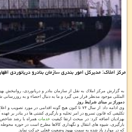
مركز املاك: مدیركل امور بندری سازمان بنادرو دریانوردی اظ
به گزارش مركز املاك به نقل از سازمان بنادر و دریانوردی، روانبخش بهزاد
المللی موجود مدنظر قرار می گیرد و ما به دنبال احصاء و به روزرسانی 
دموراژ بر مبنای شرایط روز
وی ادامه داد: از سال ۷۴ تا كنون هیچ گونه اقدامی در 
تكلیفی كه قانون تسریع در امر تخلیه و بارگیری كشتی ها در بنادر بر عهد
بهزادیان اضافه كرد: در مبحث ارتقا كیفیت
خدمات
همراه با رشد شاخص ه
بارگیری، شیوه های انتقال و نگهداری كالاها مطرح است در حوزه محوطه، م
كه در موارد یاد شده به سمت بهبود وضعیت فعلی حركت نماید.