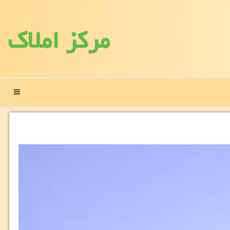
مركز املاك
منو