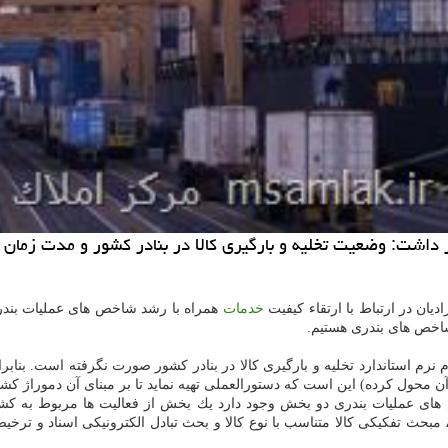
هار داشت: وضعیت تخلیه و بارگیری كالا در بنادر كشور و مدت زم
یان در ارتباط با ارتقاء كیفیت
خدمات
همراه با رشد شاخص های عملیات بندری 
شاخص های بندری هستیم.
مورد تصویب و اعلام نرم استاندارد تخلیه و بارگیری كالا در بنادر كشور صورت نگرفته اس
ه آن محول كرده) این است كه دستورالعملی تهیه نماید تا بر مبنای آن دموراژ 
ای عملیات بندری دو بخش وجود دارد یك بخش از فعالیت ها مربوط به 
بحث تفكیكی كالا متناسب با نوع كالا و بحث تبادل الكترونیكی اسناد و ترخی