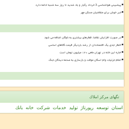
پیشبینی هواشناسی 3 خرداد رگبار و باد شدید تا روز سه شنبه ادامه دارد
خبر خوش برای متقاضیان مسکن مهر
در صورت افزایش تقاضا، قطارهای بیشتری به ناوگان اضافه می شود
اخطار جدی یک اقتصاددان از رشد باردیگر قیمت کالاهای اساسی
اجاره این خانه در تهران ماهی ۱۲۰ میلیون تومان است
اعلام جزئیات وام اسکان موقت و بازسازی به صدمه دیدگان جنگ
تگهای مركز املاك
استان
توسعه
رپورتاژ
تولید
خدمات
شركت
خانه
بانك