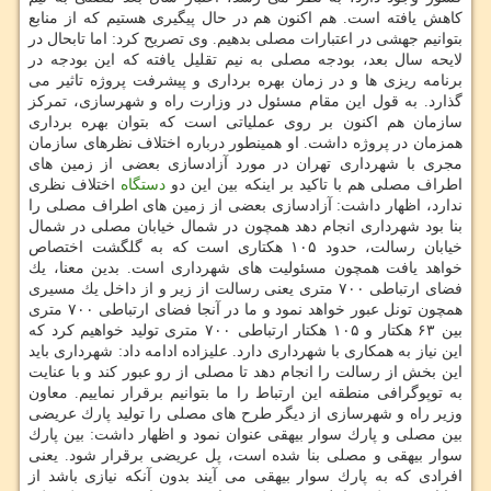
كاهش یافته است. هم اكنون هم در حال پیگیری هستیم كه از منابع
بتوانیم جهشی در اعتبارات مصلی بدهیم. وی تصریح كرد: اما تابحال در
لایحه سال بعد، بودجه مصلی به نیم تقلیل یافته كه این بودجه در
برنامه ریزی ها و در زمان بهره برداری و پیشرفت پروژه تاثیر می
گذارد. به قول این مقام مسئول در وزارت راه و شهرسازی، تمركز
سازمان هم اكنون بر روی عملیاتی است كه بتوان بهره برداری
همزمان در پروژه داشت. او همینطور درباره اختلاف نظرهای سازمان
مجری با شهرداری تهران در مورد آزادسازی بعضی از زمین های
اطراف مصلی هم با تاكید بر اینكه بین این دو
دستگاه
اختلاف نظری
ندارد، اظهار داشت: آزادسازی بعضی از زمین های اطراف مصلی را
بنا بود شهرداری انجام دهد همچون در شمال خیابان مصلی در شمال
خیابان رسالت، حدود ۱۰۵ هكتاری است كه به گلگشت اختصاص
خواهد یافت همچون مسئولیت های شهرداری است. بدین معنا، یك
فضای ارتباطی ۷۰۰ متری یعنی رسالت از زیر و از داخل یك مسیری
همچون تونل عبور خواهد نمود و ما در آنجا فضای ارتباطی ۷۰۰ متری
بین ۶۳ هكتار و ۱۰۵ هكتار ارتباطی ۷۰۰ متری تولید خواهیم كرد كه
این نیاز به همكاری با شهرداری دارد. علیزاده ادامه داد: شهرداری باید
این بخش از رسالت را انجام دهد تا مصلی از رو عبور كند و با عنایت
به توپوگرافی منطقه این ارتباط را ما بتوانیم برقرار نماییم. معاون
وزیر راه و شهرسازی از دیگر طرح های مصلی را تولید پارك عریضی
بین مصلی و پارك سوار بیهقی عنوان نمود و اظهار داشت: بین پارك
سوار بیهقی و مصلی بنا شده است، پل عریضی برقرار شود. یعنی
افرادی كه به پارك سوار بیهقی می آیند بدون آنكه نیازی باشد از