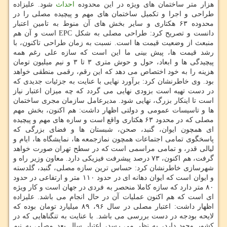
هزار متر ساختمان های ویژه در این محدوده
احداث
شود. علیزاده
طراحی و اجرا و تكمیل ساختمان های مهم و پیچیده مصلی را در
محدوده ۶۳ هكتاری و سایر بخش های آن منوط به تامین اعتبار
دانست و تصریح كرد: طراحی مصلی به شكل EPC است و آن هم
منبعث از وضعیت قیمت ها است. نسبت به زمان طراحی تاكنون، با
رشد قیمت ها، پیش بینی ما این است كه سازه علی رغم همه
پیچیدگی ها و ابعاد، حول و حوش متری ۳ تا ۳ و نیم میلیون تومان
هزینه را به خود اختصاص می دهد كه این رقم، رقمی منطقی خواهد
بود. وی خاطرنشان كرد: برآورد نهایی با عنایت به جزئیات جدیدی كه
در دست تهیه است بزودی نهایی می گردد كه چه میزان اعتبار نیاز
است تا اینكار بزرگ، نهایی شود. مدیرعامل سازمان مجری ساختمان
ها و تاسیسات عمومی و دولتی اظهار داشت: هم اكنون، بخش مهم
مصلی كه در محدود ۶۳ هكتاری واقع است و سازه های مهم و پیچیده
ای همچون ایوان، گنبد، صحن، شبستان ها و فضای بزرگی كه
پاسخگوی تمامی اجتماعات همچون نمازجمعه ها، نمایشگاه ها، ایام و
لیالی قدر، و تمامی مراسمی است كه در سطح تهران صورت خواهد
گرفت، هم اكنون، ۷۳ درصد پیشرفت فیزیكی دارد. معاون وزیر راه و
شهرسازی خاطرنشان كرد: حساس ترین سازه مصلی، گنبد، گلدسته
و ایوان است كه ایوان دهانه ای در حدود ۱۱۰ متر و ارتفاعی در حدود
۸۰ متر دارد كه سازه كاملا منحصر به فردی در جهان است و كار ویژه
ای است كه هم اكنون عملیات آن در حال انجام می باشد. علیزاده
اظهار داشت: اعتبار مصلی در سال ۹۶، ۸۹ میلیارد تومان بوده كه
لایحه بودجه در دست بررسی می باشد. با عنایت به تنگناهایی كه در
كشور وجود دارد، به نظر می رسد، اعتبار سال بعد مصلی به نیم