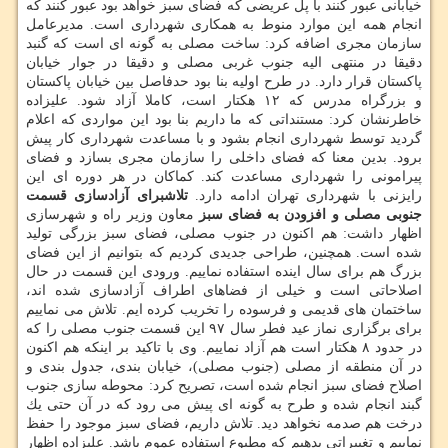
خیابانی عبور كنند با پل عریضی كه فضای سبز خواهد بود عبور كنند كه
انجام همه این موارد منوط به همكاری شهرداری است. مدیرعامل
سازمان مجری اضافه كرد: ساخت مصلی به گونه ای است كه گنبد
دقیقا در منتهی الیه جنوب غربی مصلی و دقیقا در جوار خیابان
پاكستان قرار دارد. در طرح اولیه بنا بود حدفاصل بین خیابان پاكستان
و بزرگراه مدرس كه ۱۲ هكتار است، كاملا آزاد شود. علیزاده
خاطرنشان كرد: مستنداتی كه ما داریم بنا بود این مواردی كه اعلام
گردید توسط شهرداری انجام بشود و با مساعدت شهرداری كار پیش
برود. بدین معنا كه فضای داخلی را سازمان مجری بسازد و فضای
پیرامونی را شهرداری مساعدت كند. كماكان در هر دوره ای این
رایزنی با شهرداری تهران ادامه دارد.
تلاشبرای آزادسازی قسمت
جنوبی مصلی و افزودن به فضای سبز
معاون وزیر راه و شهرسازی
اظهار داشت: هم اكنون در جنوب مصلی، فضای سبز بزرگی تولید
شده است. همچنین، طراحی جدیدی كردیم كه بتوانیم از این فضای
بزرگ هم برای سال اینده استفاده نماییم. ورودی این قسمت در حال
اصلاحاتی است و خیلی از فضاهای اطراف آزادسازی شده اند،
ساختمان های قدیمی و فرسوده را تخریب كرده ایم. تلاش می نماییم
برای برگزاری نماز عید فطر سال ۹۷ این قسمت جنوب مصلی را كه
در حدود ۸ هكتار است هم آزاد نماییم. وی با تاكید بر اینكه هم اكنون
در آن منطقه از مصلی (جنوب مصلی)، خیابان بندی، جدول بندی و
اصلاح فضای سبز انجام شده است، تصریح كرد: محوطه سازی جنوب
گبند انجام شده و طرح به گونه ای پیش می رود كه در آن حتی یك
درخت هم صدمه نخواهد دید. تلاش داریم، فضای سبز موجود را حفظ
نماییم و تغییراتی بدهیم كه مطبوع استفاده عموم باشد. علیزاده اظهار