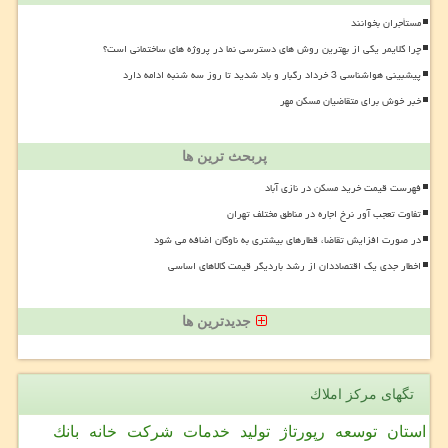
مستأجران بخوانند
چرا کلایمر یکی از بهترین روش های دسترسی نما در پروژه های ساختمانی است؟
پیشبینی هواشناسی 3 خرداد رگبار و باد شدید تا روز سه شنبه ادامه دارد
خبر خوش برای متقاضیان مسکن مهر
پربحث ترین ها
فهرست قیمت خرید مسکن در نازی آباد
تفاوت تعجب آور نرخ اجاره در مناطق مختلف تهران
در صورت افزایش تقاضا، قطارهای بیشتری به ناوگان اضافه می شود
اخطار جدی یک اقتصاددان از رشد باردیگر قیمت کالاهای اساسی
جدیدترین ها
تگهای مركز املاك
استان
توسعه
رپورتاژ
تولید
خدمات
شركت
خانه
بانك