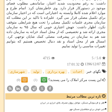
داشت: به رغم محدودیت شدید اعتبار، ساماندهی مطلوب فضای
موجود در دستوركار قرار دارد. وی خاطرنشان كرد: اتمام طرح و
موارد اعلام شده كاملا وابسته به اعتباراتی است كه در اختیار سازمان
برای تكمیل مصلی قرار می گیرد. علیزاده با تاكید بر این مطلب كه
سازمان مجری علمیات تكمیل مصلی را تحت هیچ شرایطی متوقف
نكرد، اظهار داشت: جهش اعتباری خوبی كه سال ۹۵ به سازمان
مجری ارائه شد و تخصیصی كه از محل اسناد خزانه به سازمان داده
شد هم به سازمان در پیشرفت مصلی كمك شایان توجهی كرد.
امسال هم از محل اسناد و نقد دنبال تخصیص هستیم كه بتوانیم
تغییرات مناسبی را تولید نماییم.
4715
5
/
5.0
1396/12/07
17:01:32
تگهای خبر:
احداث
,
بهره برداری
,
تولید
,
شهرسازی
این پست مرکز املاک را می پسندید؟
(0)
(1)
X
تازه ترین مطالب مرتبط
فقر و فرسودگی مسکن، عوامل پنهان مصرف بالای انرژی در ایران
خبر خوش برای متقاضیان مسکن مهر