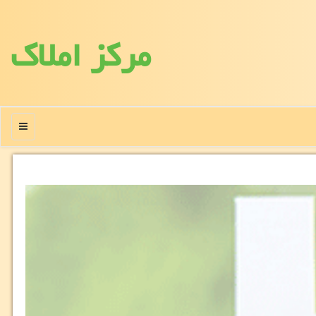
مركز املاك
منو