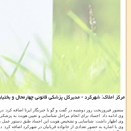
مركز املاك: شهركرد - مدیركل پزشكی قانونی چهارمحال و بختیا
منصور فیروزبخت روز دوشنبه در گفت و گو با خبرنگار ایرنا اضافه كرد: در این حادثه همه 11 سرنشین هواپیما جان
وی ادامه داد: اجساد برای انجام مراحل شناسایی و تعیین هویت به پزشكی
وی اظهار داشت: شناسایی و تشخیص هویت این اجساد طبق دستور عمل م
وی با اشاره به حضور تعدادی از خانواده قربانیان در شهركرد اضافه كرد: 