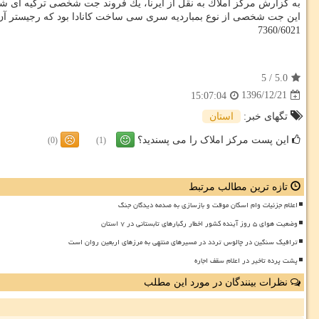
به گزارش مركز املاك به نقل از ایرنا، یك فروند جت شخصی تركیه ای شامگاه یكشنبه با 11 سرنشین در كوه های د
این جت شخصی از نوع بمباردیه سری سی ساخت كانادا بود كه رجیستر آن
7360/6021
5
/
5.0
1396/12/21
15:07:04
تگهای خبر:
استان
این پست مرکز املاک را می پسندید؟
(0)
(1)
تازه ترین مطالب مرتبط
اعلام جزئیات وام اسکان موقت و بازسازی به صدمه دیدگان جنگ
وضعیت هوای ۵ روز آینده کشور اخطار رگبارهای تابستانی در ۷ استان
ترافیک سنگین در چالوس تردد در مسیرهای منتهی به مرزهای اربعین روان است
پشت پرده تاخیر در اعلام سقف اجاره
نظرات بینندگان در مورد این مطلب