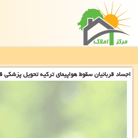
اجساد قربانیان سقوط هواپیمای تركیه تحویل پزشكی ق