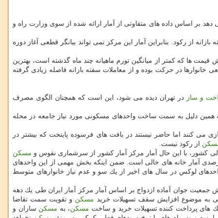
 دهد بر اساس داده های متفاوتی از آمار ارائه شده از سوی وزارت راه و
بازانه از ركود. بنابراین آمار این مركز نمی تواند بیانگر قطعی آغاز دوره
 قیمت ها كه كمتر از میانگین تورم ماهیانه چند ماه گذشته است، بهترین
ی خانوارها در حركت بوده و از معاملات سفته بازانه فاصله زیادی گرفته
خت و ساز
در تهران دیده می شود، این است كه همچنان الگوی مصرف
 به همین دلیل به سمت ساخت واحدهای مسكونی مورد نیاز جامعه در محله
 تخریب و نوسازی می كنند اما حاضر نیستند در بافت های فرسوده پایتخت كه بیشتر در
مسكن
از ركود نیست.
مسكن
ز افزایش خانه های خالی از ۱ میلیون و ۶۰۰ هزار واحد در سال ۹۰ به ۲ میلیون و ۶۰۰ هزار واحد در سال ۹۵ دارد كه به معنی افزایش ۵۵.۵ درصدی آمار خانه های خالی است. ضمن اینكه بخش مهمی از این واحدهای
واحدهای لوكس در سال های اخیر از یك سو و عدم نیاز خانوارهای متوسط
ش جمعیت جوان آماده ازدواج بر اساس آمار مركز آمار ایران طی یك دهه
ی به موضوع افزایش سقف تسهیلات خرید
مسكن
و تقویت سمت تقاضا
نك های پرداخت كننده تسهیلات خرید و ساخت
مسكن
، به
مسكن
سازان و
غیر این صورت وام های با نرخ سودهای فعلی كمكی به رونق
مسكن
نخواهد