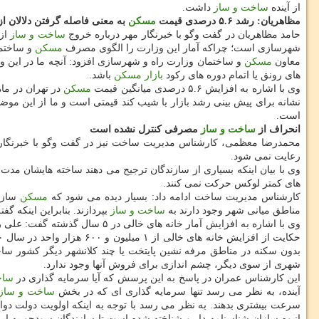
از آینده
ساخت و ساز
داشت.
مظاهریان: رشد ۵.۶ درصدی قیمت
مسكن
به معنی فاصله گرفتن دلالان از
حامد مظاهریان در گفت وگو با خبرنگار مهر درباره خروج
ساخت و ساز
از 
شهرسازی است؛ چراكه آمار این وزارت را الگوی مصرف
مسكن
و ساختما
معاون
مسكن
و ساختمان وزارت راه و شهرسازی افزود: آنچه ما در این و
های رونق یا اتمام دوره های ركود
بازار مسكن
باشد.
وی با اشاره به افزایش ۵.۶ درصدی میانگین قیمت
مسكن
در تهران در ماه
نشانه برای پیش بینی رشد بازار با شیب كند قیمتی است و ما از این مو
است.
انحراف از
ساخت و ساز
مصرفی كنترل نشده است
محمدرضا معظمی، كارشناس مدیریت ساخت نیز در گفت وگو با خبرنگار
رعایت نمی شود.
وی با بیان اینكه بسیاری از سازندگان ترجیح می دهند ساخته هایشان مد
های كمتر لوكس حركت نمی كنند.
كارشناس مدیریت ساخت ادامه داد: بسیار دیده می شود كه
مسكن
مناطق میانی شهر وجود دارند به
ساخت و ساز
بپردازند. بنابراین اینكه گ
وی با اشاره به افزایش آمار خانه های خالی در ۵ سال گذشته گفت: علی رغم تعدد هشدارهای وزارت راه و شهرسازی مبنی بر افزایش آمار خانه های خالی كشور، با این حال آمار مركز آمار كشور از سرشماری نفوس و
بدون سكنه در مناطق مرفه نشین پایتخت یا چند كلانشهر دیگر كشور ساخت
شهری از سوی دیگر، چشم اندازی برای فروش آنها وجود ندارد.
این كارشناس عمران در پاسخ به این پرسش كه آیا سرمایه گذاری در
ساخ
آینده، به نظر می رسد تنها سرمایه گذاری ای كه در بخش
ساخت و ساز
سرعت بیشتری بدهند. به نظر می رسد با توجه به اینكه اولویت دولت د
انبوه سازان شناسنامه دار و شناخته شده است تا سازندگان سودجو به این