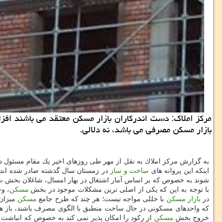
مركز املاك: دست اندركاران بازار مسكن معتقد می باشند افزای
بازار مسكن مصرفی می باشد، نه دلالی.
اینكه این پروانه های
ساخت و ساز
در زمستان سال گذشته صادر شده اند،
شوند به خصوص كه بر اساس آمار اشتغال در بهار امسال، شاغلان بخش
س
با توجه به این كه یكی از اصلی ترین مشكلات موجود در بخش
مسكن
، وجود تعدا
در
بازار مسكن
با خللی مواجه نیست؛ هر چند كه طرح جامع
مسكن
كه واحدهای مسكونی در حال ساخت منطبق با الگوی مصرف باشند، باز هم 
خروج بخش
مسكن
از ركود را امكان پذیر نمی كند به خصوص كه انباشت 