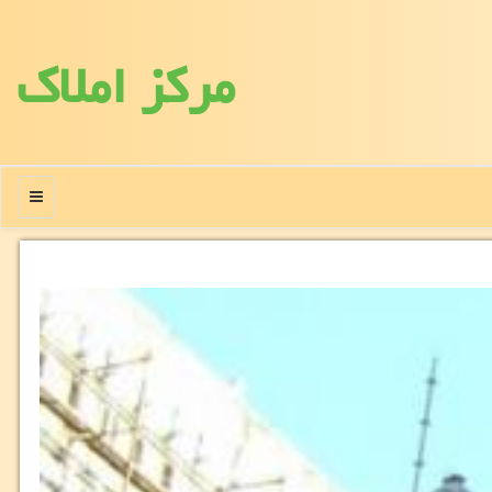
مركز املاك
منو