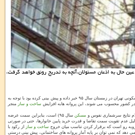
 عین حال به اذعان مسئولان،آنچه به تدریج رونق خواهد گرفت،
به گزارش مركز املاك به نقل از مهر طی روزهای اخیر یك مقام مسئول در مركز آمار ایران از افزایش ۲۵.۵ درصدی پروانه های ساختمانی در بخش مسكونی تهران در زمستان سال ۹۵ خبر داده و پیش بینی كرده بود با توجه به
ر كشور محسوب می شوند، این پروانه هابه افزایش
ساخت و ساز
منجر
مسكن
سال ۹۵) است، بنابراین سمت عرضه
ند، با این حال به دلیل عدم تقویت سمت تقاضا و قدرت خرید پایین خانوارها، حتی در صورتی
روبه رو است كه برقرار كردن تناسب میان خروج
ساخت و ساز
از ركود با
دهد كه نمی توان بر پایه آمار پروانه های ساختمانی، پیش بینی درستی