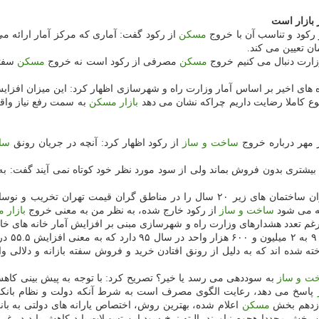
 بازار است
ركود و تناسب آن با خروج
مسكن
از ركود گفت: آماری كه مركز آمار ارائه می
ن تعیین می كند.
زارت دنبال می كنیم خروج
مسكن
مصرفی از ركود است نه خروج
مسكن
سفته 
 های اخیر بر اساس آمار وزارت راه و شهرسازی اظهار كرد: این میزان افزایش
ضوع كاملا رضایت داریم چراكه نشان می دهد
بازار مسكن
به سمت رفع نیاز واقع
 مهر درباره خروج
ساخت و ساز
از ركود اظهار كرد: آنچه در جریان رونق
سا
ت بیشتری بدون فروش بماند ولی از سود مورد نظر خود كوتاه نمی آیند گفت:
سازان ساختمان های زیر ۲۰ سال را در مناطق گران قیمت تهران
فته می شود
ساخت و ساز
از ركود خارج شده، به نظر من به معنی خروج
بازار 
حكایت ا
ه شده اند كه به دلیل از رونق افتادن خرید و فروش سفته بازانه و دلالی 
ت و ساز
به سوددهی می رسد یا خیر؟ تصریح كرد: با توجه به پیش بینی كاه
پاسخ می دهد، رعایت الگوی مصرف است به شرط آنكه دولت و نظام بانك
وازدهم بخش
مسكن
اعلام شده، بهترین روش، اختصاص یارانه های دولتی به با
 بخش مجددا هجوم نیاورند ـالبته نرخ سود این تسهیلات باید كاهش یابد در 