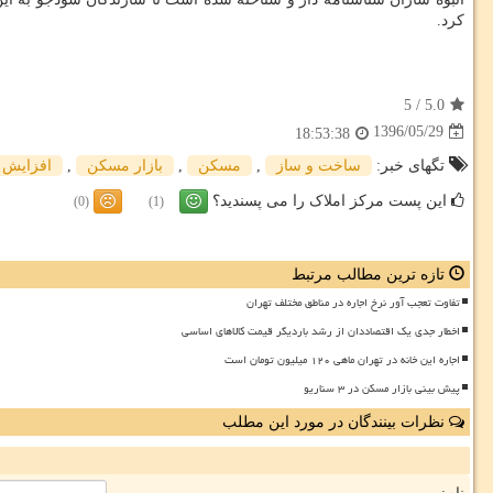
كرد.
5
/
5.0
1396/05/29
18:53:38
تگهای خبر:
ساخت و ساز
,
مسكن
,
بازار مسكن
,
افزایش 
این پست مرکز املاک را می پسندید؟
(0)
(1)
تازه ترین مطالب مرتبط
تفاوت تعجب آور نرخ اجاره در مناطق مختلف تهران
اخطار جدی یک اقتصاددان از رشد باردیگر قیمت کالاهای اساسی
اجاره این خانه در تهران ماهی ۱۲۰ میلیون تومان است
پیش بینی بازار مسکن در ۳ سناریو
نظرات بینندگان در مورد این مطلب