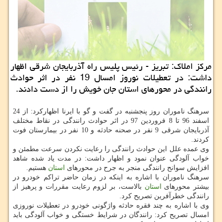
مركز املاك: تبریز - رئیس پلیس راه آذربایجان شرقی اظهار
داشت: در تعطیلات نوروز امسال 19 نفر در اثر حوادث
رانندگی در محورهای استان جان خویش را از دست دادند.
سرهنگ ناموران روز پنجشنبه در گفت و گو با ایرنا اظهاركرد: از 24
اسفند 96 تا 8 فروردین 97 در اثر حوادث رانندگی در نقاط مختلف
آذربایجان شرقی 9 نفر در صحنه حادثه و 10 نفر در بیمارستان فوت
كردند.
وی عمده علل این حوادث رانندگی را رعایت نكردن سرعت مطمئن و
خواب آلودگی عنوان نمود و اظهار داشت: در مدت یاد شده شاهد
افزایش سوانح رانندگی منجر به جرح در محورهای
استان
هستیم.
سرهنگ ناموران با اشاره به اینكه در زمان حاضر تراكم خودرو در
بیشتر محورهای
استان
بالاست، بر لزوم رعایت مقررات و پرهیز از
رانندگی خطرآفرین تصریح كرد.
وی با اشاره به چند فقره حادثه واژگونی خودرو در تعطیلات نوروزی
امسال تصریح كرد: رانندگان در شرایط خستگی و خواب آلودگی باید