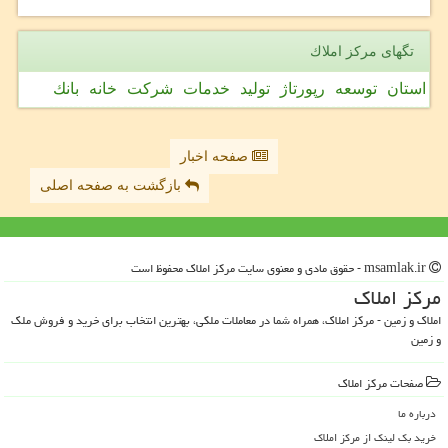
تگهای مركز املاك
استان
توسعه
رپورتاژ
تولید
خدمات
شركت
خانه
بانك
صفحه اخبار
بازگشت به صفحه اصلی
msamlak.ir - حقوق مادی و معنوی سایت مركز املاك محفوظ است
مركز املاك
املاک و زمین - مرکز املاک، همراه شما در معاملات ملکی، بهترین انتخاب برای خرید و فروش ملک
و زمین
صفحات مركز املاك
درباره ما
خرید بک لینک از مركز املاك