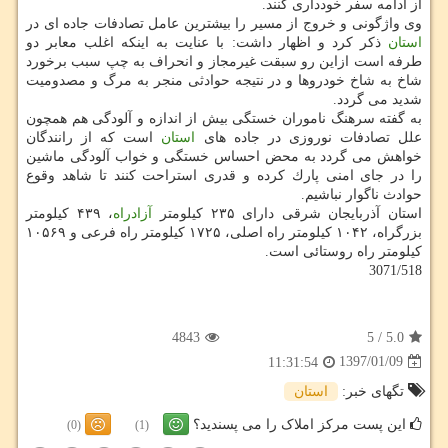
از ادامه سفر خودداری كنند.
وی واژگونی و خروج از مسیر را بیشترین عامل تصادفات جاده ای در
استان
ذكر كرد و اظهار داشت: با عنایت به اینكه اغلب معابر دو
طرفه است ازاین رو سبقت غیرمجاز و انحراف به چپ سبب برخورد
شاخ به شاخ خودروها و در نتیجه حوادثی منجر به مرگ و مصدومیت
شدید می گردد.
به گفته سرهنگ ناموران خستگی بیش از اندازه و آلودگی هم همچون
علل تصادفات نوروزی در جاده های
استان
است كه از رانندگان
خواهش می گردد به محض احساس خستگی و خواب آلودگی ماشین
را در جای امنی پارك كرده و قدری استراحت كنند تا شاهد وقوع
حوادث ناگوار نباشیم.
استان آذربایجان شرقی دارای ۲۳۵ كیلومتر
آزادراه
، ۴۳۹ كیلومتر
بزرگراه، ۱۰۴۲ كیلومتر راه اصلی، ۱۷۲۵ كیلومتر راه فرعی و ۱۰۵۶۹
كیلومتر راه روستائی است.
3071/518
4843
5
/
5.0
1397/01/09
11:31:54
تگهای خبر:
استان
این پست مرکز املاک را می پسندید؟
(0)
(1)