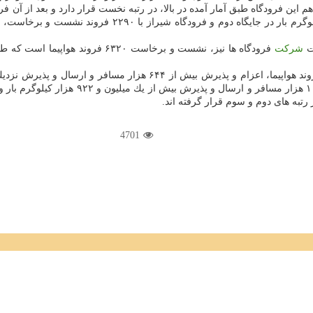
یت
شركت
4701