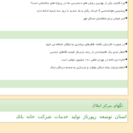
چرا کلایمر یکی از بهترین روش های دسترسی نما در پروژه های ساختمانی است؟
پیشبینی هواشناسی 3 خرداد رگبار و باد شدید تا روز سه شنبه ادامه دارد
خبر خوش برای متقاضیان مسکن مهر
در صورت افزایش تقاضا، قطارهای بیشتری به ناوگان اضافه می شود
اخطار جدی یک اقتصاددان از رشد باردیگر قیمت کالاهای اساسی
اجاره این خانه در تهران ماهی ۱۲۰ میلیون تومان است
اعلام جزئیات وام اسکان موقت و بازسازی به صدمه دیدگان جنگ
تگهای مركز املاك
استان
توسعه
رپورتاژ
تولید
خدمات
شركت
خانه
بانك