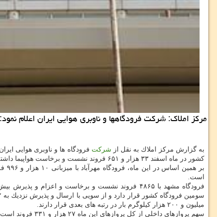
مركز املاك: شركت فرودگاهها و ناوبری هوایی ایران اعلام نمود: فرودگاه‎های تحت مالكیت این شركت در اسفند ۹۶، نزدیك به چهار میلیون و ۷۴ هزار مسافر 
به گزارش مركز املاك به نقل از
شركت
فرودگاه ها و ناوبری هوایی ایرا
كشور در ماه اسفند ۳۳ هزار و ۶۵۱ فروند نشست و برخاست هواپیما داشته است كه در آن، بیش از چهار میلیون و ۷۴ هزار مسافر اعزام و پذیرش و بیش از ۴۰ میلیون كیلوگرم بار ارسال و پذیرش شدند.
است.
میلیون و ۲۰۰ هزار كیلوگرم بار در رتبه های بعدی قرار دارند.
سهم پروازهای داخلی از كل پروازهای این ماه ۲۷ هزار و ۳۳۱ فروند است كه طی آن بیش از سه میلیون و ۱۷۵ هزار مسافر و نزدیك ۲۴ میلیون كیلوگرم بار منتقل شده اند.