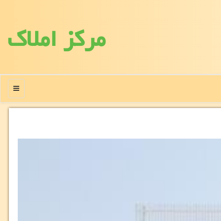
مركز املاك
منو