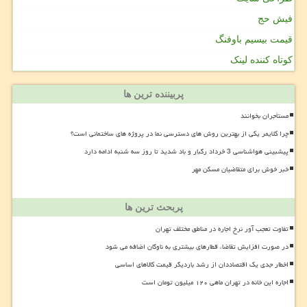
فیش حج
قیمت بیسیم باوفنگ
کوتاه کننده لینک
پربیننده ترین ها
مستأجران بخوانند
چرا کلایمر یکی از بهترین روش های دسترسی نما در پروژه های ساختمانی است؟
پیشبینی هواشناسی 3 خرداد رگبار و باد شدید تا روز سه شنبه ادامه دارد
خبر خوش برای متقاضیان مسکن مهر
پربحث ترین ها
تفاوت تعجب آور نرخ اجاره در مناطق مختلف تهران
در صورت افزایش تقاضا، قطارهای بیشتری به ناوگان اضافه می شود
اخطار جدی یک اقتصاددان از رشد باردیگر قیمت کالاهای اساسی
اجاره این خانه در تهران ماهی ۱۲۰ میلیون تومان است