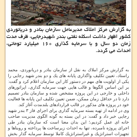
به گزارش مركز املاك مدیرعامل سازمان بنادر و دریانوردی
كشور اظهار داشت اسكله نفتی بندر شهیدرجایی، ظرف مدت
زمان دو سال و با سرمایه گذاری ۱۶۰ میلیارد تومانی،
احداث می گردد.
به گزارش مركز املاك به نقل از سازمان بنادر و دریانوردی، محمد
راستاد، تعیین تكلیف واگذاری پایانه های یك و دو بندر شهید رجایی را
یكی از اولویت های مهم در دستور كار این سازمان اعلام كرد و گفت:
بر این اساس الگوها و قالب هایی جهت سرمایه گذاری، اپراتورهای
داخلی و خارجی در این پروژه مشخص شده و سازمان بنادر تصمیم
دارد تا در حداقل زمان ممكن، ضمن تعیین تكلیف این پایانه ها فعالیت
خود در پروژه های مذكور در قالب قراردادهای بلندمدت آغاز كند.
وی در ادامه از تهیه بسته سرمایه گذاری برای اجرای فاز ۳ بندر شهید
رجایی خبر داد و گفت: در این بسته به گونه الگوی مدیریت صاحب
خانه ای عمل كردیم،؛ این بدان معنا است كه سازمان بنادر طی
اجرای پروژه نامبرده، تنها به احداث زیرساخت ها پرداخته و روبناها و
تجهیزات استراتژیك و غیراستراتژیك كاملا توسط سرمایه گذار بخش