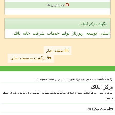
جدیدترین ها
تگهای مركز املاك
استان
توسعه
رپورتاژ
تولید
خدمات
شركت
خانه
بانك
صفحه اخبار
بازگشت به صفحه اصلی
msamlak.ir - حقوق مادی و معنوی سایت مركز املاك محفوظ است
مركز املاك
املاک و زمین - مرکز املاک، همراه شما در معاملات ملکی، بهترین انتخاب برای خرید و فروش ملک
و زمین
صفحات مركز املاك