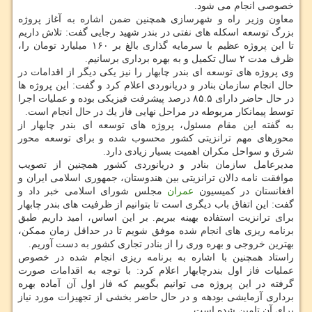
خصوصی انجام می شود.
معاون وزیر راه و شهرسازی همچنین ضمن اشاره به آغاز پروژه
بزرگ توسعه اسكله های نفتی در بندر شهید رجایی گفت: تلاش داریم
تا این پروژه عظیم با سرمایه گذاری بالغ بر ۱۶۰ میلیارد تومان را،
ظرف مدت ۲ سال تكمیل و به بهره برداری برسانیم.
وی پروژه های توسعه ای بندر چابهار را نیز یكی دیگر از اقدامات در
حال انجام سازمان بنادر و دریانوردی اعلام كرد و گفت: این پروژه ها
در حال حاضر دارای ۸۵.۵ درصد پیشرفت فیزیكی بوده و عملیات اجرا
توسط پیمانكار مربوطه در مراحل نهایی فاز یك در حال انجام است.
به گفته این مقام مسئول، پروژه های توسعه ای بندر چابهار از
محورهای مهم ترانزیتی كشور محسوب شده و برای توسعه محور
شرق و سواحل مكران اهمیت بسیار زیادی دارد.
مدیرعامل سازمان بنادر و دریانوردی كشور همچنین از تصویب
موافقت نامه دالان ترانزیتی بین هندوستان، جمهوری اسلامی ایران و
افغانستان در كمیسیون
عمران
مجلس شورای اسلامی خبر داد و
گفت: این اتفاق باب دیگری است تا بتوانیم از ظرفیت های بندر چابهار
برای ترانزیت استفاده بهینه ببریم. بر این اساس، امید داریم طبق
برنامه ریزی های انجام شده موفق شویم تا در حداقل زمان ممكن،
بهترین خروجی و بهره وری را از بنادر تجاری كشور به دست آوریم.
راستاد همچنین با اشاره به برنامه ریزی انجام شده در خصوص
عملیات فاز اول بندرچابهار اعلام كرد: با توجه به اقدامات صورت
گرفته در این پروژه می توانیم بگوییم كه فاز اول آن آماده بهره
برداری آزمایشی بودهه و در حال حاضر بخشی از تجهیزات مورد نیاز
برای آن تامین شده است.