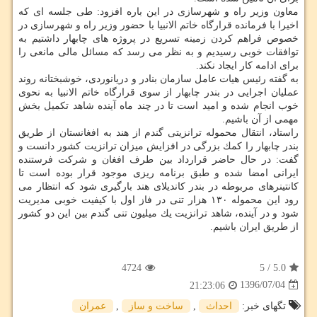
معاون وزیر راه و شهرسازی در این باره افزود: طی جلسه ای كه
اخیرا با فرمانده قرارگاه خاتم الانبیا با حضور وزیر راه و شهرسازی در
خصوص فراهم كردن زمینه تسریع در پروژه های چابهار داشتیم به
توافقات خوبی رسیدیم و به نظر می رسد كه مسائل مالی مانعی را
برای ادامه كار ایجاد نكند.
به گفته رئیس هیات عامل سازمان بنادر و دریانوردی، خوشبختانه روند
عملیان اجرایی در بندر چابهار از سوی قرارگاه خاتم الانبیا به نحوی
خوب انجام شده و امید است تا در چند ماه آینده شاهد تكمیل بخش
مهمی از آن باشیم.
راستاد، انتقال محموله ترانزیتی گندم از هند به افغانستان از طریق
بندر چابهار را كمك بزرگی در افزایش میزان ترانزیت كشور دانست و
گفت: در حال حاضر قرارداد بین طرف افغان و شركت فرستنده
ایرانی امضا شده و طبق برنامه ریزی موجود قرار بوده است تا
كانتینرهای مربوطه در بندر كاندیلای هند بارگیری شود كه انتظار می
رود این محموله ۱۳۰ هزار تنی در فاز اول با كیفیت خوبی مدیریت
شود و در آینده، شاهد ترانزیت یك میلیون تنی گندم بین این دو كشور
از طریق ایران باشیم.
4724
5
/
5.0
1396/07/04
21:23:06
تگهای خبر:
احداث
,
ساخت و ساز
,
عمران