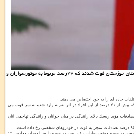
مركز املاك: اهواز- مدیر كل راهداری و حمل و نقل جاده ای خوزستان اظهار داشت: سال گذشته ۵۷۷ نفر در تصادفات جاده ای استان خوزستان فوت شدند كه ۲۴رصد مربوط به موتورسواران و
تلفات جاده ای را به خود اختصاص می دهند.
بهرامی نیا اظهار داشت: از مجموع تلفات در سال قبل تعداد ۳۷۹ نفر یعنی معادل ۶۶ درصد دارای تحصیلات راهنمایی و كمتر بوده اند و با عنایت به اینكه بیش از ۷۱ درصد از این افراد در اثر ضربه وارد شده به سر فوت می
 ساله بوده و با عنایت به نقش عامل سرعت در وقوع تصادفات مؤید ریسك بالای رانندگی در میان جوانان و رانندگی تهاجمی آنان
بهرامی نیا در ادامه اضافه كرد: مقایسه تلفات در دو سال اخیر نشان داده است آمار فوت شدگان در سال ۹۶ نسبت به سال ۹۵ در حوزه عابران پیاده ۳ درصد، در حوزه موتورسواران ۱۰ درصد، در حوزه دانش آموزان مدارس ۱۲