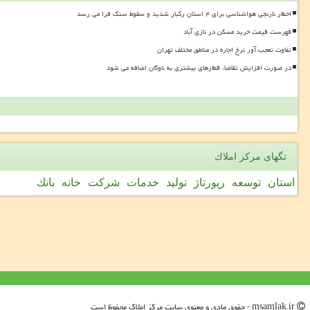
اخطار نارنجی هواشناسی برای ۴ استان رگبار شدید و سقوط سنگ فرا می رسد
فهرست قیمت خرید مسکن در نازی آباد
تفاوت تعجب آور نرخ اجاره در مناطق مختلف تهران
در صورت افزایش تقاضا، قطارهای بیشتری به ناوگان اضافه می شود
تگهای مركز املاك
استان
توسعه
رپورتاژ
تولید
خدمات
شركت
خانه
بانك
msamlak.ir - حقوق مادی و معنوی سایت مركز املاك محفوظ است