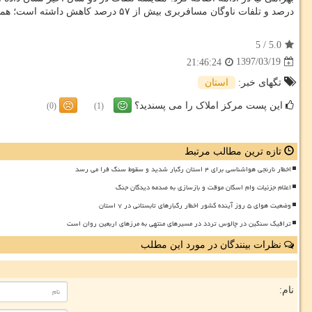
درصد و تلفات ناوگان مسافربری بیش از ۵۷ درصد كاهش داشته است؛ همینطور مجموع تلفات جاده ای سال ۹۶ نسبت به سال ۹۵ به میزان ۸ درصد كاهش پیدا كرده است.
5
/
5.0
1397/03/19
21:46:24
تگهای خبر:
استان
این پست مرکز املاک را می پسندید؟
(0)
(1)
تازه ترین مطالب مرتبط
اخطار نارنجی هواشناسی برای ۴ استان رگبار شدید و سقوط سنگ فرا می رسد
اعلام جزئیات وام اسکان موقت و بازسازی به صدمه دیدگان جنگ
وضعیت هوای ۵ روز آینده کشور اخطار رگبارهای تابستانی در ۷ استان
ترافیک سنگین در چالوس تردد در مسیرهای منتهی به مرزهای اربعین روان است
نظرات بینندگان در مورد این مطلب
نام: