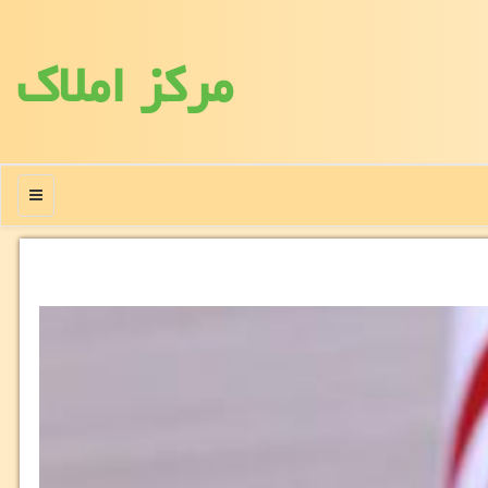
مركز املاك
منو