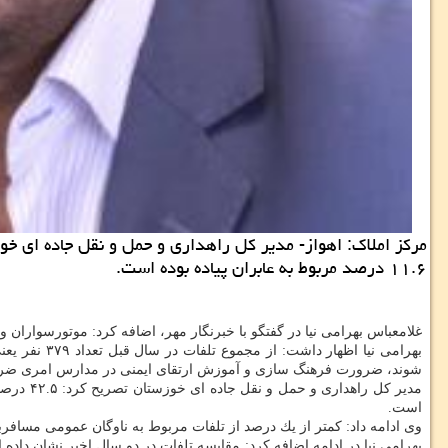
۱۱.۶ درصد مربوط به عابران پیاده بوده است.
غلامعباس بهرامی نیا در گفتگو با خبرنگار مهر، اضافه كرد: موتورسواران 
شوند، ضرورت فرهنگ سازی و آموزش ارتقای ایمنی در مدارس امری ضر
است.
وی ادامه داد: كمتر از یك درصد از تلفات مربوط به ناوگان عمومی مسافربری و ۴.۲ درصد از فوت شدگان هم مربوط به ناوگان عمومی باربری هستند و ۹۵ درصد تصادفات منجر به فوت در خودروهای شخ