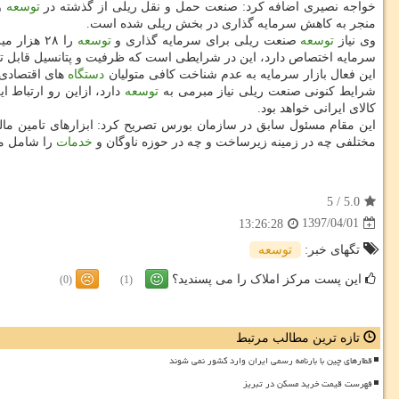
خواجه نصیری اضافه كرد: صنعت حمل و نقل ریلی از گذشته در
توسعه
و
منجر به كاهش سرمایه گذاری در بخش ریلی شده است.
وی نیاز
توسعه
صنعت ریلی برای سرمایه گذاری و
توسعه
را ۲۸ هز
سرمایه اختصاص دارد، این در شرایطی است كه ظرفیت و پتانسیل قابل توج
این فعال بازار سرمایه به عدم شناخت كافی متولیان
دستگاه
های اقتصادی ا
شرایط كنونی صنعت ریلی نیاز مبرمی به
توسعه
دارد، ازاین رو ارتباط ا
كالای ایرانی خواهد بود.
این مقام مسئول سابق در سازمان بورس تصریح كرد: ابزارهای تامین ما
مختلفی چه در زمینه زیرساخت و چه در حوزه ناوگان و
خدمات
را شامل م
5
/
5.0
1397/04/01
13:26:28
تگهای خبر:
توسعه
این پست مرکز املاک را می پسندید؟
(0)
(1)
تازه ترین مطالب مرتبط
قطارهای چین با بارنامه رسمی ایران وارد کشور نمی شوند
فهرست قیمت خرید مسکن در تبریز