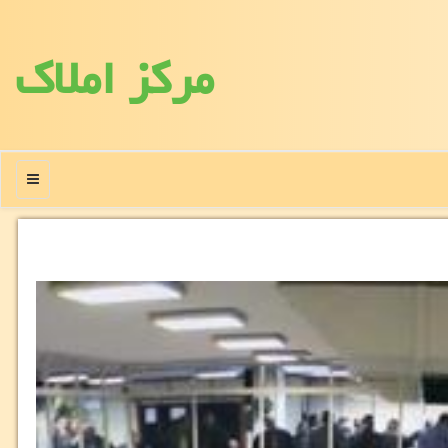
مركز املاك
منو