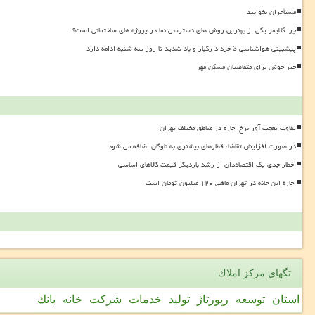
مستأجران بخوانند
چرا کلایمر یکی از بهترین روش های دسترسی نما در پروژه های ساختمانی است؟
پیشبینی هواشناسی 3 خرداد رگبار و باد شدید تا روز سه شنبه ادامه دارد
خبر خوش برای متقاضیان مسکن مهر
تفاوت تعجب آور نرخ اجاره در مناطق مختلف تهران
در صورت افزایش تقاضا، قطارهای بیشتری به ناوگان اضافه می شود
اخطار جدی یک اقتصاددان از رشد باردیگر قیمت کالاهای اساسی
اجاره این خانه در تهران ماهی ۱۲۰ میلیون تومان است
تگهای مركز املاك
استان
توسعه
رپورتاژ
تولید
خدمات
شركت
خانه
بانك