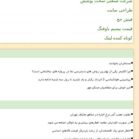
شرکت صنعتی سخت پوشش
طراحی سایت
فیش حج
قیمت بیسیم باوفنگ
کوتاه کننده لینک
مستأجران بخوانند
چرا کلایمر یکی از بهترین روش های دسترسی نما در پروژه های ساختمانی است؟
پیشبینی هواشناسی 3 خرداد رگبار و باد شدید تا روز سه شنبه ادامه دارد
خبر خوش برای متقاضیان مسکن مهر
تفاوت تعجب آور نرخ اجاره در مناطق مختلف تهران
در صورت افزایش تقاضا، قطارهای بیشتری به ناوگان اضافه می شود
اخطار جدی یک اقتصاددان از رشد باردیگر قیمت کالاهای اساسی
اجاره این خانه در تهران ماهی ۱۲۰ میلیون تومان است