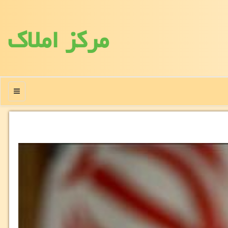
مركز املاك
منو