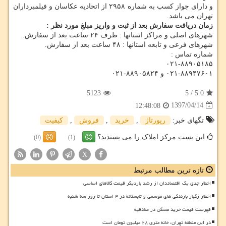
و دارای جواز کسب به شماره ۲۹۵۸ از اتحادیه عکاسان و فیلمبرداران
تهران می باشد.
زمان دریافت سفارش بعد از ثبت و واریز مبلغ مورد نظر :
شهرهای اصلی و مراکز استانها : ظرف ۲۴ ساعت بعد از سفارش.
شهرهای فرعی و تابعه استانها : ۴۸ ساعت بعد از سفارش.
شماره تماس :
۰۲۱-۸۸۹۰۵۱۸۵
۰۲۱-۸۸۹۴۷۶۰۱ و ۸۸۹۰۵۸۲۴-۰۲۱
5123
5
/
5.0
1397/04/14
12:48:08
تگهای خبر:
رپورتاژ
,
خرید
,
فروش
,
كیفیت
این پست مرکز املاک را می پسندید؟
(0)
(1)
X
تازه ترین مطالب مرتبط
اخطار جدی یک اقتصاددان از رشد باردیگر قیمت کالاهای اساسی
اخطار رگبار بارندگی های موسمی و تابستانه در ۴ استان تا روز سه شنبه
فهرست قیمت خرید مسکن در صادقیه
در این منطقه تهران، خانه متری ۲۸ میلیون تومان است