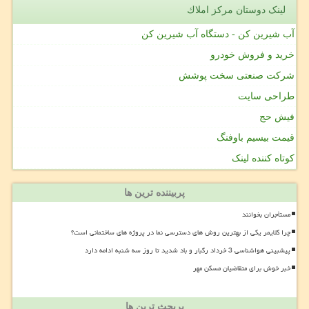
لینک دوستان مركز املاك
آب شیرین کن - دستگاه آب شیرین کن
خرید و فروش خودرو
شرکت صنعتی سخت پوشش
طراحی سایت
فیش حج
قیمت بیسیم باوفنگ
کوتاه کننده لینک
پربیننده ترین ها
مستأجران بخوانند
چرا کلایمر یکی از بهترین روش های دسترسی نما در پروژه های ساختمانی است؟
پیشبینی هواشناسی 3 خرداد رگبار و باد شدید تا روز سه شنبه ادامه دارد
خبر خوش برای متقاضیان مسکن مهر
پربحث ترین ها