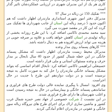
كاری هر یك از این مدیران شهری در ارزیابی عملكردشان تاثیر گذار
است.
*** تفكیك 150 تن زباله در سال 97
مدیركل دفتر امور شهری استانداری مازندران اظهار داشت كه هم
اكنون حدود 5 درصد زباله این
استان
از جانب شهرداری ها تفكیك می
گردد كه این كار در مقصد صورت می گیرد.
سید محمد محمدی تاكامی اضافه كرد: با این طرح روزانه بخشی از
زباله تولیدی در
استان
كاهش خواهد یافت و علاوه بر صرفه جویی در
هزینه می تواند ارزش افزوده هم به دنبال داشته باشد.
*** كارهای پسماند روی مدار وعده
مدیركل محیط زیست مازندران اظهار داشت كه مشكل پسماند
خانگی در این خطه شمال كشور از حدود 40 سال تابحال بر مدار
حرف و وعده مسئولان استانی و ملی قرار داشته است.
حسینعلی ابراهیمی تاكامی اضافه كرد: تابحال اقدام اساسی كه بتواند
مشكل پسماند خانگی مازندران را حل كند به صورت كامل به نتیجه
نرسیده است و در دولت دوازدهم این طرح با جدیت در حال
اجراست.
وی افزود: امسال با پیگیری نماینده عالی دولت طرح های فراوری و
ساماندهی پسماند خانگی و بیمارستانی در حال به نتیجه رسیدن است
و اغلب شهرستان ها دارای طرح فراوری شدند.
در این نشست 2
شركت
خصوصی از جهاد نصر حمزه شمال غرب
كشور و ماشین سازی اراك برای اجرای طرح های نیروگاه زباله سوز
خانگی و عفونی در مازندران اعلام آمادگی كردند.