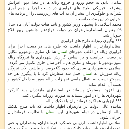
سامان دادن به حجم ورود و خروج زباله ها در محل دپو، افزایش
پیشرفت فیزیكی طرح های فراوری در دست اجرا و جمع آوری
شیرآبه و جلوگیری از انتشار آن به آب های زیرزمینی را از برنامه های
اجرایی در این مدت دانست.
محمد اسلامی با پیشنهاد وزیر كشور و تایید هیات دولت آبان ماه سال
96 بعنوان استاندارمازندران در دولت دوازدهم جانشین ربیع فلاح
جلودار شد.
*** پیگیری روزانه طرح های فراوری
استاندارمازندران اظهار داشت كه طرح های در دست اجرا برای
فراوری زباله در اغلب شهرهای
استان
شامل ساری، نوشهرو تنكابن
در دست اجراست و بر اساس گزارش شهرداری ها نیروگاه زباله
سوز نوشهر تا مهرماه و ساری هم تا آخر سال جاری تكمیل می گردد.
اسلامی به شهرداری ساری كه حدود 65 درصد از ماشین آلات نیروگاه
زباله سوزش به
استان
حمل شد سفارش كرد تا با پیگیری هر چه
سریعتر نسبت به انتقال مابقی تجهیزات زباله سوز به داخل كشور و
نصب آن اقدام نماید.
وی افزود: مسئولان پسماند در استانداری مازندران باید كاركرد
شهرداری ها را در امور پسماند به صورت روزانه پیگیری كنند.
*** ارزیابی عملكرد فرمانداران با تفكیك زباله
نماینده عالی دولت در مازندران اظهار داشت كه باید طرح تفكیك
زباله از منازل در تمام شهرهای این
استان
با نظارت فرمانداران
اجرایی شود.
اسلامی اظهارداشت: ارزیابی عملكرد فرمانداران، بخشداران و حتی
شهرداران هم باید برپایه كاركردشان در تفكیك زباله صورت گیرد و كم