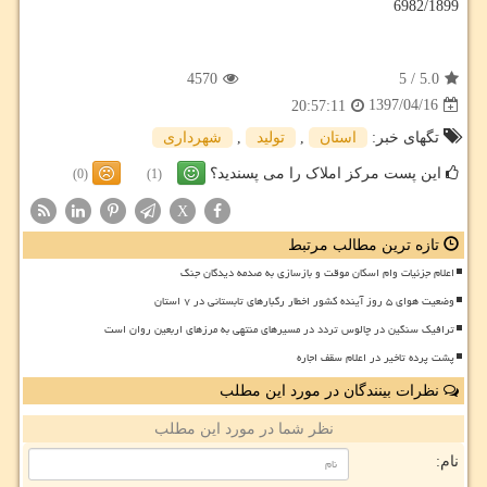
6982/1899
4570
5
/
5.0
1397/04/16
20:57:11
تگهای خبر:
استان
,
تولید
,
شهرداری
این پست مرکز املاک را می پسندید؟
(0)
(1)
X
تازه ترین مطالب مرتبط
اعلام جزئیات وام اسکان موقت و بازسازی به صدمه دیدگان جنگ
وضعیت هوای ۵ روز آینده کشور اخطار رگبارهای تابستانی در ۷ استان
ترافیک سنگین در چالوس تردد در مسیرهای منتهی به مرزهای اربعین روان است
پشت پرده تاخیر در اعلام سقف اجاره
نظرات بینندگان در مورد این مطلب
نظر شما در مورد این مطلب
نام: