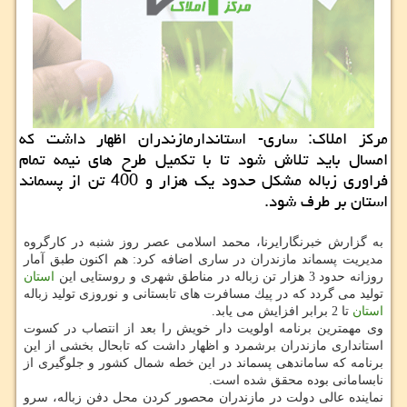
مركز املاك: ساری- استاندارمازندران اظهار داشت كه
امسال باید تلاش شود تا با تكمیل طرح های نیمه تمام
فراوری زباله مشكل حدود یك هزار و 400 تن از پسماند
استان بر طرف شود.
به گزارش خبرنگارایرنا، محمد اسلامی عصر روز شنبه در كارگروه
مدیریت پسماند مازندران در ساری اضافه كرد: هم اكنون طبق آمار
روزانه حدود 3 هزار تن زباله در مناطق شهری و روستایی این
استان
تولید می گردد كه در پیك مسافرت های تابستانی و نوروزی تولید زباله
استان
تا 2 برابر افزایش می یابد.
وی مهمترین برنامه اولویت دار خویش را بعد از انتصاب در كسوت
استانداری مازندران برشمرد و اظهار داشت كه تابحال بخشی از این
برنامه كه ساماندهی پسماند در این خطه شمال كشور و جلوگیری از
نابسامانی بوده محقق شده است.
نماینده عالی دولت در مازندران محصور كردن محل دفن زباله، سرو