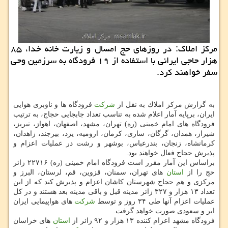
مركز املاك: در روزهای حج امسال و زیارت خانه خدا، ۸۵
هزار حاجی ایرانی با استفاده از ۱۹ فرودگاه به سرزمین وحی
سفر خواهند كرد.
به گزارش مركز املاك به نقل از
شركت
فرودگاه ها و ناوبری هوایی
ایران، برپایه آمار اعلام شده به تناسب تعداد جابجایی حجاج، به ترتیب
فرودگاه های امام خمینی (ره) تهران، مشهد، اصفهان، اهواز، تبریز،
شیراز، همدان، گرگان، ساری، كرمان، ارومیه، یزد، بیرجند، زاهدان،
كرمانشاه، زنجان، بندرعباس، بوشهر و رشت در عملیات اعزام و
پذیرش حجاج فعال خواهند بود.
براساس این آمار مقرر است فرودگاه امام خمینی (ره) ۲۲۷۱۶ زائر
حج را از
استان
های تهران، سمنان، قزوین، قم، لرستان، البرز و
مركزی و هم حجاج شهرستان كاشان اعزام و پذیرش كند كه از این
تعداد ۱۳ هزار و ۳۲۷ زائر مدینه قبل و باقی مدینه بعد هستند و در كل
عملیات اعزام آنها طی ۳۴ روز و توسط
شركت
های هواپیمایی ایران
ایر و سعودی صورت خواهد گرفت.
فرودگاه مشهد اعزام كننده ۱۳ هزار و ۹۲ زائر از
استان
های خراسان