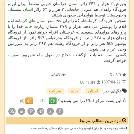
پذیرش ۲ هزار و ۳۴۴ زائر
استان
خراسان جنوبی توسط ایران ایر و
فرودگاه زاهدان هم میزبان جابجایی ۲ هزار و ۶۴ زائر
استان
سیستان
و بلوچستان توسط هواپیمایی سعودی هستند.
همچنین فرودگاه كرمانشاه كه زائران حج تمتع
استان
های كرمانشاه و
ایلام را پوشش می دهد، هزار و ۴۷۹ مشتاق زیارت
خانه
خدا را با
پروازهای هواپیمای سعودی به عربستان اعزام خواهد نمود. از فرودگاه
زنجان هزار و ۴۷۸ زائر، از فرودگاه بندرعباس 913 زائر، از فرودگاه
بوشهر 909 نفر زائر و از فرودگاه رشت هم ۴۹۳ زائر به سرزمین
وحی اعزام می شوند.
گفتنی است عملیات بازگشت حجاج در طول ماه شهریور صورت
خواهد گرفت.
4346
5
/
5.0
1397/04/22
00:41:04
تگهای خبر:
استان
,
خانه
,
شركت
این پست مرکز املاک را می پسندید؟
(0)
(1)
X
تازه ترین مطالب مرتبط
سقف ۲۵ درصدی افزایش اجاره بها رعایت نمی شود بازار مسکن رها شده است