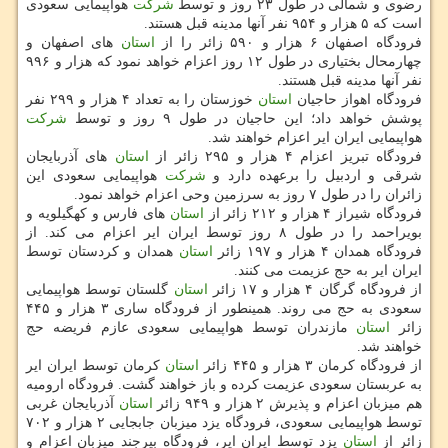
رضوی و شمالی در طول ۲۳ روز و توسط
شركت
هواپیمایی سعودی
است كه ۵ هزار و ۹۵۴ نفر آنها مدینه قبل هستند.
فرودگاه اصفهان ۶ هزار و ۵۹۰ زائر را از
استان
های اصفهان و
چهارمحال بختیاری در طول ۱۲ روز اعزام خواهد نمود كه هزار و ۹۹۶
نفر آنها مدینه قبل هستند.
فرودگاه اهواز حاجیان
استان
خوزستان را به تعداد ۴ هزار و ۲۹۹ نفر
پوشش خواهد داد؛ این حاجیان در طول ۹ روز و توسط
شركت
هواپیمایی ایران ایر اعزام خواهند شد.
فرودگاه تبریز اعزام ۴ هزار و ۲۹۵ زائر از
استان
های آذربایجان
شرقی و اردبیل را برعهده دارد و
شركت
هواپیمایی سعودی این
زائران را در طول ۷ روز به سرزمین وحی اعزام خواهد نمود.
فرودگاه شیراز ۴ هزار و ۲۱۲ زائر از
استان
های فارس و كهگیلویه و
بویراحمد را در طول ۸ روز توسط ایران ایر اعزام می كند. از
فرودگاه همدان ۴ هزار و ۱۹۷ زائر
استان
همدان و كردستان توسط
ایران ایر به حج عزیمت می كنند.
از فرودگاه گرگان ۴ هزار و ۱۷ زائر
استان
گلستان توسط هواپیمایی
سعودی به حج می روند. همینطور از فرودگاه ساری ۳ هزار و ۴۴۵
زائر
استان
مازندران توسط هواپیمایی سعودی عازم فریضه حج
خواهند شد.
از فرودگاه كرمان ۳ هزار و ۴۴۵ زائر
استان
كرمان توسط ایران ایر
به عربستان سعودی عزیمت كرده و باز خواهند گشت. فرودگاه ارومیه
هم میزبان اعزام و پذیرش ۲ هزار و ۹۴۹ زائر
استان
آذربایجان غربی
توسط هواپیمایی سعودی، فرودگاه یزد میزبان جابجایی ۲ هزار و ۷۰۲
زائر از
استان
یزد توسط ایران ایر، فرودگاه بیرجند میزبان اعزام و