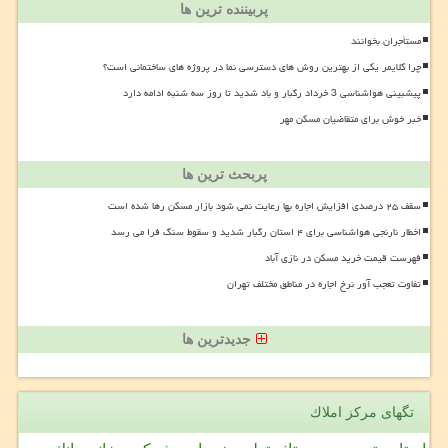
پربیننده ترین ها
مستأجران بخوانند
چرا کلایمر یکی از بهترین روش های دسترسی نما در پروژه های ساختمانی است؟
پیشبینی هواشناسی 3 خرداد رگبار و باد شدید تا روز سه شنبه ادامه دارد
خبر خوش برای متقاضیان مسکن مهر
پربحث ترین ها
سقف ۲۵ درصدی افزایش اجاره بها رعایت نمی شود بازار مسکن رها شده است
اخطار نارنجی هواشناسی برای ۴ استان رگبار شدید و سقوط سنگ فرا می رسد
فهرست قیمت خرید مسکن در نازی آباد
تفاوت تعجب آور نرخ اجاره در مناطق مختلف تهران
جدیدترین ها
تگهای مركز املاك