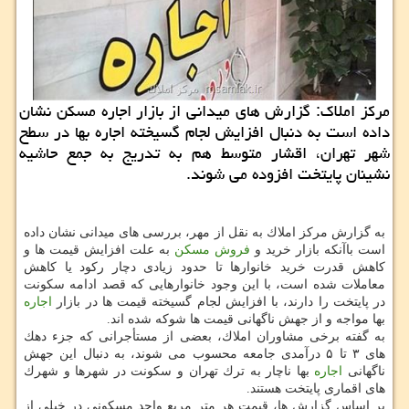
مركز املاك: گزارش های میدانی از بازار اجاره مسكن نشان
داده است به دنبال افزایش لجام گسیخته اجاره بها در سطح
شهر تهران، اقشار متوسط هم به تدریج به جمع حاشیه
نشینان پایتخت افزوده می شوند.
به گزارش مركز املاك به نقل از مهر، بررسی های میدانی نشان داده
است باآنكه بازار خرید و
فروش
مسكن
به علت افزایش قیمت ها و
كاهش قدرت خرید خانوارها تا حدود زیادی دچار ركود یا كاهش
معاملات شده است، با این وجود خانوارهایی كه قصد ادامه سكونت
در پایتخت را دارند، با افزایش لجام گسیخته قیمت ها در بازار
اجاره
بها مواجه و از جهش ناگهانی قیمت ها شوكه شده اند.
به گفته برخی مشاوران املاك، بعضی از مستأجرانی كه جزء دهك
های ۳ تا ۵ درآمدی جامعه محسوب می شوند، به دنبال این جهش
ناگهانی
اجاره
بها ناچار به ترك تهران و سكونت در شهرها و شهرك
های اقماری پایتخت هستند.
بر اساس گزارش ها، قیمت هر متر مربع واحد مسكونی در خیلی از