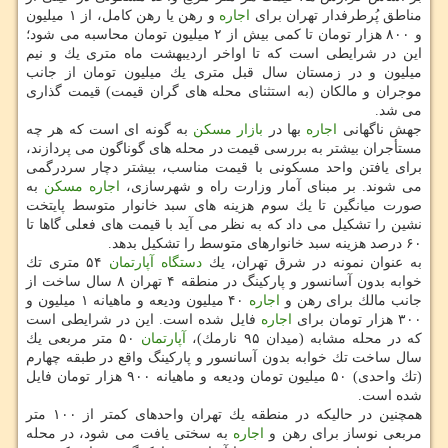
مناطق پُرطرفدار تهران برای
اجاره
و رهن یا رهن كامل، از ۱ میلیون
و ۸۰۰ هزار تومان تا كمی بیش از ۲ میلیون تومان محاسبه می شود؛
این در شرایطی است كه تا اواخر اردیبهشت ماه متری یك و نیم
میلیون و در زمستان سال قبل متری یك میلیون تومان از جانب
موجران و مالكان (به استثنای محله های گران قیمت) قیمت گذاری
می شد.
جهش ناگهانی
اجاره
بها در
بازار مسكن
به گونه ای است كه هر چه
مستأجران بیشتر به بررسی قیمت در محله های گوناگون می پردازند،
برای یافتن واحد مسكونی با قیمت مناسب، بیشتر دچار سردرگمی
می شوند. بر مبنای آمار وزارت راه و شهرسازی،
اجاره
مسكن
به
صورت میانگین تا یك سوم هزینه های سبد خانوار متوسط پایتخت
نشین را تشكیل می داد كه به نظر می آید با قیمت های فعلی گاها تا
۶۰ درصد هزینه سبد خانوارهای متوسط را تشكیل بدهد.
به عنوان نمونه در شرق تهران، یك
دستگاه
آپارتمان
۵۴ متری تك
خوابه بدون آسانسور و پاركینگ در منطقه ۴ تهران ۸ سال ساخت از
جانب مالك برای رهن و
اجاره
۴۰ میلیون ودیعه و ماهیانه ۱ میلیون و
۳۰۰ هزار تومان برای
اجاره
فایل شده است. این در شرایطی است
كه در محله مشابه (میدان ۹۵ نارمك)،
آپارتمان
۵۰ متر مربعی یك
سال ساخت تك خوابه بدون آسانسور و پاركینگ واقع در طبقه چهارم
(تك واحدی) ۵۰ میلیون تومان ودیعه و ماهیانه ۹۰۰ هزار تومان فایل
شده است.
همچنین در حالیكه در منطقه یك تهران واحدهای كمتر از ۱۰۰ متر
مربعی نوساز برای رهن و
اجاره
به سختی یافت می شود، در محله