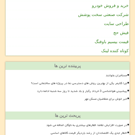
خرید و فروش خودرو
شرکت صنعتی سخت پوشش
طراحی سایت
فیش حج
قیمت بیسیم باوفنگ
کوتاه کننده لینک
پربیننده ترین ها
مستأجران بخوانند
چرا کلایمر یکی از بهترین روش های دسترسی نما در پروژه های ساختمانی است؟
پیشبینی هواشناسی 3 خرداد رگبار و باد شدید تا روز سه شنبه ادامه دارد
خبر خوش برای متقاضیان مسکن مهر
پربحث ترین ها
در صورت افزایش تقاضا، قطارهای بیشتری به ناوگان اضافه می شود
اخطار جدی یک اقتصاددان از رشد باردیگر قیمت کالاهای اساسی