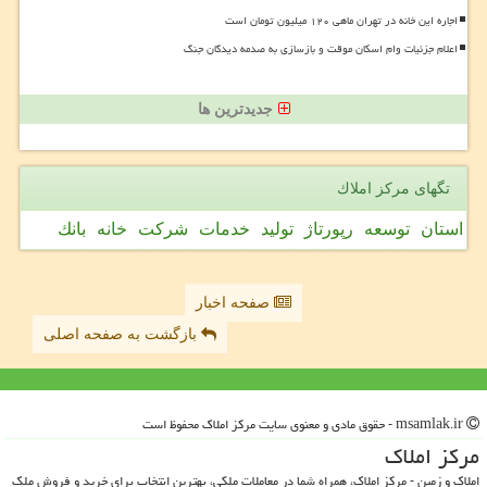
اجاره این خانه در تهران ماهی ۱۲۰ میلیون تومان است
اعلام جزئیات وام اسکان موقت و بازسازی به صدمه دیدگان جنگ
جدیدترین ها
تگهای مركز املاك
استان
توسعه
رپورتاژ
تولید
خدمات
شركت
خانه
بانك
صفحه اخبار
بازگشت به صفحه اصلی
msamlak.ir - حقوق مادی و معنوی سایت مركز املاك محفوظ است
مركز املاك
املاک و زمین - مرکز املاک، همراه شما در معاملات ملکی، بهترین انتخاب برای خرید و فروش ملک