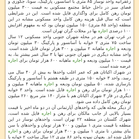
زعفرانیه واحد نوساز ۸۵ متری با آسانسور، پاركینگ، سونا، جكوزی و
فضای سبز در داخل حیاط مجتمع مسكونی به قیمت ۳۰۰ میلیون
تومان رهن كامل برای واگذاری فایل شده است. این در شرایطی
است كه سال قبل هزینه رهن كامل واحد مسكونی مشابه در این
منطقه (واحد ۸۵ متری) ۱۵۰ میلیون تومان بود كه به مفهوم افزایش
۱۰۰ درصدی
اجاره
بها در محلات گران تهران است.
در غرب تهران هم در محله شهران جنوبی واحد مسكونی ۱۲ سال
ساخت ۷۵ متری ۲ خوابه با آسانسور و پاركینگ ۳۰ میلیون تومان
ودیعه و
اجاره
ماهیانه ۲ میلیون و ۳۰۰ هزار تومان فایل شده است.
واحد مشابه دیگری در شهران جنوبی تنها با ۳ سال عمر بیشترِ بنا، به
قیمت ۱۰۰ میلیون ودیعه و
اجاره
ماهیانه ۶۰۰ هزار تومان برای
اجاره
عرضه شده است.
در شهرك اكباتان هم كه عمر اغلب واحدها به بیش از ۴۰ سال می
رسد، واحد ۳ خوابه ۱۵۰ متری در طبقه هشتم با آسانسور و پاركینگ
بازسازی شده، ۵۰ میلیون تومان ودیعه و
اجاره
ماهیانه ۴ میلیون و
۱۰۰ هزار تومان برای رهن و
اجاره
فایل شده است. واحد ۳ خوابه
دیگری در فاز ۳ شهرك اكباتان هم با متراژ ۱۴۰ متر مربع ۲۶۰ میلیون
تومان رهن كامل داده می شود.
از دیگر محله هایی كه واحدهای آپارتمانی آن در دو ماه اخیر با قیمت
بسیار بالایی از جانب مالكان برای رهن و
اجاره
فایل شده است،
شهرك گلستان در منطقه ۲۲ تهران است. واحدهای نوساز در این
منطقه با قیمت متری ۱ میلیون و ۷۰۰ هزار تومان و واحدهای با سن
بنای بیشتر، تا متری ۱ میلیون و ۳۰۰ هزار تومان برای رهن و
اجاره
فایل شده اند. بعنوان نمونه واحد ۸۶ متری ۱۲ سال ساخت ۲ خوابه با