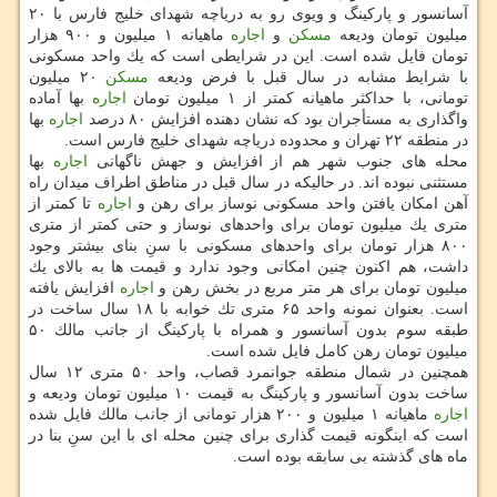
آسانسور و پاركینگ و ویوی رو به دریاچه شهدای خلیج فارس با ۲۰
میلیون تومان ودیعه
مسكن
و
اجاره
ماهیانه ۱ میلیون و ۹۰۰ هزار
تومان فایل شده است. این در شرایطی است كه یك واحد مسكونی
با شرایط مشابه در سال قبل با فرض ودیعه
مسكن
۲۰ میلیون
تومانی، با حداكثر ماهیانه كمتر از ۱ میلیون تومان
اجاره
بها آماده
واگذاری به مستأجران بود كه نشان دهنده افزایش ۸۰ درصد
اجاره
بها
در منطقه ۲۲ تهران و محدوده دریاچه شهدای خلیج فارس است.
محله های جنوب شهر هم از افزایش و جهش ناگهانی
اجاره
بها
مستثنی نبوده اند. در حالیكه در سال قبل در مناطق اطراف میدان راه
آهن امكان یافتن واحد مسكونی نوساز برای رهن و
اجاره
تا كمتر از
متری یك میلیون تومان برای واحدهای نوساز و حتی كمتر از متری
۸۰۰ هزار تومان برای واحدهای مسكونی با سنِ بنای بیشتر وجود
داشت، هم اكنون چنین امكانی وجود ندارد و قیمت ها به بالای یك
میلیون تومان برای هر متر مربع در بخش رهن و
اجاره
افزایش یافته
است. بعنوان نمونه واحد ۶۵ متری تك خوابه با ۱۸ سال ساخت در
طبقه سوم بدون آسانسور و همراه با پاركینگ از جانب مالك ۵۰
میلیون تومان رهن كامل فایل شده است.
همچنین در شمال منطقه جوانمرد قصاب، واحد ۵۰ متری ۱۲ سال
ساخت بدون آسانسور و پاركینگ به قیمت ۱۰ میلیون تومان ودیعه و
اجاره
ماهیانه ۱ میلیون و ۲۰۰ هزار تومانی از جانب مالك فایل شده
است كه اینگونه قیمت گذاری برای چنین محله ای با این سنِ بنا در
ماه های گذشته بی سابقه بوده است.