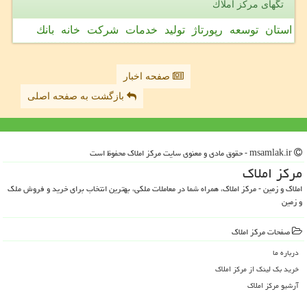
تگهای مركز املاك
استان
توسعه
رپورتاژ
تولید
خدمات
شركت
خانه
بانك
صفحه اخبار
بازگشت به صفحه اصلی
msamlak.ir - حقوق مادی و معنوی سایت مركز املاك محفوظ است
مركز املاك
املاک و زمین - مرکز املاک، همراه شما در معاملات ملکی، بهترین انتخاب برای خرید و فروش ملک
و زمین
صفحات مركز املاك
درباره ما
خرید بک لینک از مركز املاك
آرشیو مركز املاك