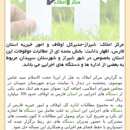
مركز املاك: شیراز-مدیركل اوقاف و امور خیریه استان
فارس، اظهار داشت: بخش عمده ای از مطالبات موقوفات این
استان بخصوص در شهر شیراز و شهرستان سپیدان مربوط
به بعضی از اداره ها و دستگاه های اجرایی می باشد.
به گزارش مركز املاك به نقل از ایرنا حجت الاسلام سید عباس
موسوی، پنجشنبه در دیدار با نماینده مردم شهرستان سپیدان در
مجلس شورای اسلامی، اضافه كرد: بعنوان نمونه هم اینك بدهی یكی
از
دستگاه
های اجرایی در
استان
فارس به اوقاف حدود 300 میلیارد
ریال است.
وی، به مجموع مطالبات اداره كل اوقاف و امور خیریه فارس از
دستگاه
های اجرایی این
استان
به علت تعامل بین
دستگاه
ها اشاره
ای نكرد و تصریح كرد: برای وصول این مطالبات تا كنون نشست های
مشتركی با حضور مدیران
دستگاه
های ذی ربط برگزار شده كه
امیدواریم با حفظ فضای هم افزایی و همكاری این مساله حل شود.