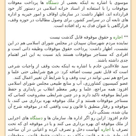
موسوی با اشاره به اینكه بعضی از
دستگاه
ها پرداخت معوقات
موقوفات را با استفاده از اسناد خزانه اسلامی در دستور كار خود
قرارداده اند، اظهار داشت: در سازمان اوقاف و امور خیریه و اداره
های تابعه آن در سراسر كشور، برای وصول مطالبات در حوزه وقف،
قرارگاهی با عنوان فدك به راه افتاده است.
**
اجاره
و حقوق موقوفه قابل گذشت نیست
نماینده مردم شهرستان سپیدان در مجلس شورای اسلامی هم در این
نشست، اظهار داشت: پرداخت حقوق موقوفات وظیفه ذاتی است و
افرادی كه مستاجر موقوفات هستند باید نسبت به این امر اهتمام
جدی داشته باشند.
سید علاءالدین خادم با اشاره به اینكه بحث وقف از واجبات شرعی
است كه قابل تغییر نیست اضافه كرد: در هیچ شرایطی حتی علما و
مراجع هم نمی توانند در نیت وقف و یا شرایط آن تغییر اعمال كنند.
عضو كمیسیون كشاورزی، آب و منابع طبیعی مجلس شورای اسلامی
افزود: همه مراجع، علما و رهبر معظم انقلاب بر پایداری و حفظ
شرایط موقوفه تاكید دارند و در چنین شرایطی مشروعیت كسانی كه
مستاجر موقوفات هستند و از ملك موقوفه بهره برداری می كنند، با
موقوفه و رفتار منطبق با قانون و نیت واقفی كه در موقوفه شرح آن
بیان شده، بستگی دارد.
خادم افزود: ازاین رو اگر اداره ها، سازمان ها و
دستگاه
های اجرایی
از ملك موقوفه ای بهره برداری می كنند و یا در موقوفه ای كه تحت
تصرف یا
اجاره
آنهاست دخل و تصرف كرده و اعیانی در آن ساخته
اند، طبق شرع و قانون مكلف به پرداخت حقوق قانونی موقوفات