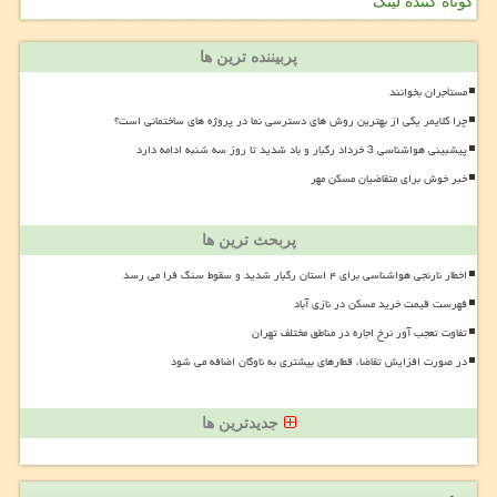
کوتاه کننده لینک
پربیننده ترین ها
مستأجران بخوانند
چرا کلایمر یکی از بهترین روش های دسترسی نما در پروژه های ساختمانی است؟
پیشبینی هواشناسی 3 خرداد رگبار و باد شدید تا روز سه شنبه ادامه دارد
خبر خوش برای متقاضیان مسکن مهر
پربحث ترین ها
اخطار نارنجی هواشناسی برای ۴ استان رگبار شدید و سقوط سنگ فرا می رسد
فهرست قیمت خرید مسکن در نازی آباد
تفاوت تعجب آور نرخ اجاره در مناطق مختلف تهران
در صورت افزایش تقاضا، قطارهای بیشتری به ناوگان اضافه می شود
جدیدترین ها