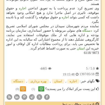
هستند.
وی تصریح كرد: عدم پرداخت یا به تعویق انداختن
اجاره
و حقوق
موقوفه، تاثیری در اصل ماجرا ندارد و هیچ امكانی وجود نخواهد
داشت كه كسی بتواند
اجاره
و حقوق موقوفه را گذشت كند و یا نادیده
بگیرد.
نماینده مردم شهرستان سپیدان در مجلس شورای اسلامی تصریح
كرد:
دستگاه
های متولی مربوطه با حضور استانداری، سازمان برنامه
بودجه و اداره هایی كه از ملك موقوفات استفاده می نمایند،
كارگروهی تشكیل دهند تا از مجموع اعتباراتی كه سالیانه به این اداره
ها تخصیص می یابد، برای پرداخت مطالبات اداره كل اوقاف و امور
خیریه این
استان
حتی به صورت اقساط اقدام گردد.
9873 /6118
4465
5
/
5.0
1397/05/18
19:15:48
تگهای خبر:
اجاره
,
استان
,
بهره برداری
,
دستگاه
این پست مرکز املاک را می پسندید؟
(0)
(1)
X
تازه ترین مطالب مرتبط