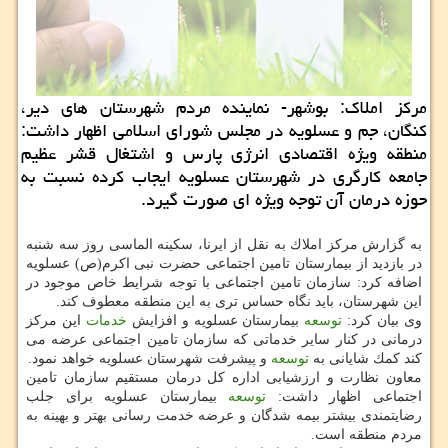
مركز املاك: بوشهر- نماینده مردم شهرستان های دیر،
كنگان، جم و عسلویه در مجلس شورای اسلامی اظهار داشت:
منطقه ویژه اقتصادی انرژی پارس و اشتغال قشر عظیم
جامعه كارگری در شهرستان عسلویه ایجاب كرده نسبت به
حوزه درمان آن توجه ویژه ای صورت گیرد.
به گزارش مركز املاك به نقل از ایرنا، سكینه الماسی روز سه شنبه
در بازدید از بیمارستان تامین اجتماعی حضرت نبی اكرم(ص) عسلویه
اضافه كرد: سازمان تامین اجتماعی با توجه شرایط خاص موجود در
این شهرستان، باید نگاه حساس تری به این منطقه معطوف كند.
وی بیان كرد:
توسعه
بیمارستان عسلویه و افزایش
خدمات
این مركز
درمانی در كنار سایر خدماتی كه سازمان تامین اجتماعی عرضه می
كند كمك شایانی به
توسعه
و پیشرفت شهرستان عسلویه خواهد نمود.
معاون نظارت و ارزشیابی اداره كل درمان مستقیم سازمان تامین
اجتماعی اظهار داشت:
توسعه
بیمارستان عسلویه برای جلب
رضایتمندی بیشتر بیمه شدگان و عرضه خدمت رسانی بهتر و بهینه به
مردم منطقه است.