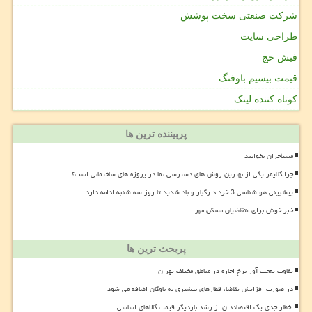
شرکت صنعتی سخت پوشش
طراحی سایت
فیش حج
قیمت بیسیم باوفنگ
کوتاه کننده لینک
پربیننده ترین ها
مستأجران بخوانند
چرا کلایمر یکی از بهترین روش های دسترسی نما در پروژه های ساختمانی است؟
پیشبینی هواشناسی 3 خرداد رگبار و باد شدید تا روز سه شنبه ادامه دارد
خبر خوش برای متقاضیان مسکن مهر
پربحث ترین ها
تفاوت تعجب آور نرخ اجاره در مناطق مختلف تهران
در صورت افزایش تقاضا، قطارهای بیشتری به ناوگان اضافه می شود
اخطار جدی یک اقتصاددان از رشد باردیگر قیمت کالاهای اساسی