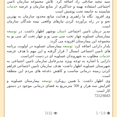
سید مجید صادقی راد اضافه كرد: تلاش مجموعه سازمان تامین
اجتماعی استفاده بهینه و حداكثری از منابع سازمان و عرضه
خدمات
شایسته به جامعه تحت پوشش است.
وی افزود: نگاه ما راهبری و هدایت منابع محدود سازمان به بهترین
نحو و در راه برآورده كردن نیازهای واقعی بیمه شدگان سازمان
است.
مدیر درمان تامین اجتماعی
استان
بوشهر اظهار داشت: در
توسعه
بیمارستان عسلویه چهار تخت سی سی یو و چهار تخت آی سی یو به
مجموعه این بیمارستان افزوده می گردد.
یلدار دارابی اضافه كرد:
توسعه
بیمارستان عسلویه در اولویت برنامه
های تامین اجتماعی امسال 7 قرار گرفته و این مهم با هدف عرضه
خدمات
مطلوب به شهروندان عسلویه ای در دست اجراست.
دارابی با اشاره به توجه ویژه مدیرعامل سازمان تامین اجتماعی به
شهرستان عسلویه اظهار داشت: هدف سازمان تامین اجتماعی فراهم
كردن زمینه درمانی مناسب و كاهش دغدغه های مردم این منطقه
است.
وی اظهار داشت: با همین رویكرد،
توسعه
بیمارستان عسلویه و
افزایش سه هزار و 500 مترمربع به فضای درمانی موجود در دستور
كار است.
7212/6043
5132
5
/
5.0