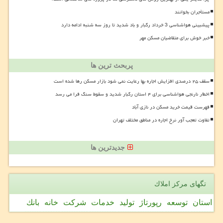
مستأجران بخوانند
پیشبینی هواشناسی 3 خرداد رگبار و باد شدید تا روز سه شنبه ادامه دارد
خبر خوش برای متقاضیان مسکن مهر
پربحث ترین ها
سقف ۲۵ درصدی افزایش اجاره بها رعایت نمی شود بازار مسکن رها شده است
اخطار نارنجی هواشناسی برای ۴ استان رگبار شدید و سقوط سنگ فرا می رسد
فهرست قیمت خرید مسکن در نازی آباد
تفاوت تعجب آور نرخ اجاره در مناطق مختلف تهران
جدیدترین ها
تگهای مركز املاك
استان
توسعه
رپورتاژ
تولید
خدمات
شركت
خانه
بانك