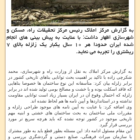
به گزارش مركز املاك رئیس مركز تحقیقات راه، مسكن و
شهرسازی اظهار داشت: با عنایت به پیش بینی های انجام
شده ایران حدودا هر ۱۰ سال یكبار یك زلزله بالای ۷
ریشتری را تجربه می نماید.
به گزارش مركز املاك به نقل از وزارت راه و شهرسازی، محمد
شكرچی زاده با تاكید بر اهمیت بحث توانایی بناهای تاریخی كشور در
برابر زلزله بیان كرد: متأسفانه این نوع ساختمان ها خصوصا بناهایی
كه فاقد اسكلت بوده و با خشت و مصالح بومی تولید شده اند در برابر
زلزله كه احتمال وقوع آن در ایران بسیار زیاد است توانایی مقاومت
نداشته و در استانداردها و آیین نامه ها هم لحاظ نشده اند.
وی اضافه كرد: با عنایت به آیین نامه های موجود طراحی زلزله و
مقررات ملی ساختمان به بحث ساختمان های خشتی و ابنیه مهم
تاریخی موجود در كشور توجه نشده كه باید هرچه سریع تر مورد
بررسی قرار گیرد.
این مقام مسئول ادامه داد: این مسئله بطور قطع باید به طور مشترك
با سازمان میراث فرهنگی، صنایع دستی و گردشگری بررسی و