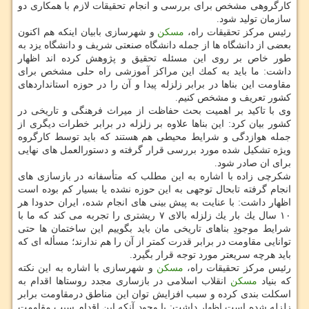
كارگروهی مشخص برای بررسی و انجام تحقیقات لازم با همكاری دو
سازمان تولید شود.
رئیس مركز تحقیقات راه،
مسكن
و شهرسازی بابیان اینكه هم اكنون
بعضی از دانشگاه ها از جمله دانشگاه صنعتی شریف و دانشگاه یزد به
طور خاص بر روی این مسئله تحقیق و پژوهش كرده اند اظهار
داشت: ما باید به كمك این مراكز آموزشی راه حلی مشخص برای
مقاومت این بناها در برابر زلزله پیدا و آن را در حوزه استانداردهای
كشور تعریف و مشخص كنیم.
وی با تاكید بر اهمیت بحث حفاظت از میراث فرهنگی و تاریخی در
كشور بیان كرد: این بناها علاوه بر زلزله در برابر خطرات دیگری از
جمله هوازدگی و شرایط محیطی هم هستند كه باید توسط كارگروه
ویژه تشكیل شده مورد بررسی قرار گرفته و دستورالعمل های نهایی
برای ان صادر شود.
شكرچی زاده با اشاره به این مطلب كه متأسفانه در بازسازی های
انجام گرفته تابحال توجهی به این حوزه نشده یا بسیار كم بوده است
اظهار داشت: با عنایت به پیش بینی های انجام شده، ایران حدودا هر
۱۰ سال یك بار یك زلزله بالای ۷ ریشتری را تجربه می كند كه ما با
شرایط موجودِ بناهای تاریخی مان باید بگوییم این ساختمان ها حتی
توانایی مقاومت در برابر قدرت كمتر از آن را هم ندارند؛ مسأله ای كه
باید هرچه سریعتر مورد توجه قرار بگیرد.
رئیس مركز تحقیقات راه،
مسكن
و شهرسازی با اشاره به این نكته
كه بنیاد
مسكن
انقلاب اسلامی در بازساری مجدد روستاها اقدام به
اسكلت بندی كرده و سبب افزایش توان این مناطق درمقاومت برابر
زلزله شده است اظهار داشت: با وجود آنكه این اقدام سبب مقاومت