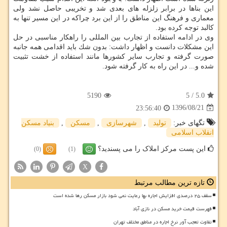
این بناها در برابر زلزله های بعدی شد و تخریبی حاصل نشد ولی
معماری و فرهنگ این مناطق را از این برد چراكه در این مسیر تنها به
كالبد توجه كرده بود.
وی در ادامه استفاده از تجارب بین المللی را راهكار مناسبی در حل
این مشكلات دانست و اظهار داشت: بدون شك باید اقدامی همه جانبه
صورت گرفته و تجارب سایر كشورها مانند استفاده از خشت تثبیت
شده و... در این راه به كار گرفته شود.
5190
5
/
5.0
1396/08/21
23:56:40
تگهای خبر:
تولید
,
شهرسازی
,
مسكن
,
بنیاد مسكن
انقلاب اسلامی
این پست مرکز املاک را می پسندید؟
(0)
(1)
X
تازه ترین مطالب مرتبط
سقف ۲۵ درصدی افزایش اجاره بها رعایت نمی شود بازار مسکن رها شده است
فهرست قیمت خرید مسکن در نازی آباد
تفاوت تعجب آور نرخ اجاره در مناطق مختلف تهران