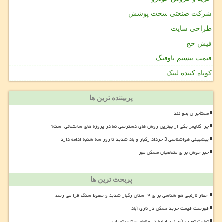
شرکت صنعتی سخت پوشش
طراحی سایت
فیش حج
قیمت بیسیم باوفنگ
کوتاه کننده لینک
پربیننده ترین ها
مستأجران بخوانند
چرا کلایمر یکی از بهترین روش های دسترسی نما در پروژه های ساختمانی است؟
پیشبینی هواشناسی 3 خرداد رگبار و باد شدید تا روز سه شنبه ادامه دارد
خبر خوش برای متقاضیان مسکن مهر
پربحث ترین ها
اخطار نارنجی هواشناسی برای ۴ استان رگبار شدید و سقوط سنگ فرا می رسد
فهرست قیمت خرید مسکن در نازی آباد
تفاوت تعجب آور نرخ اجاره در مناطق مختلف تهران