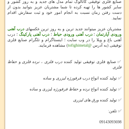
صنایع فلزی توفیقی کاتالوگ تمام مدل های جدید و به روز کشور و
سایر کشور ها را تهیه کرده تا شما مشتریان عزیز بتوانید بدون از
دست رفتن زمان نسبت به انجام امور خود و ثبت سفارش اقدام
نمایید.
مشتریان عزیز میتوانند جدید ترین و به روز ترین عکسهای
درب آهنی
ورودی آپارتمان
؛
درب آهنی ورودی حیاط
؛
درب آهنی پارکینگ
؛ درب
آهنی باغ و ویلا را در وب سایت ؛ اینستاگرام و تلگرام صنایع فلزی
توفیقی (به آدرس
@tofighimetal
) مشاهده فرمایند.
✅ صنایع فلزی توفیقی تولید کننده
درب فلزی
،
نرده فلزی
و
حفاظ
فلزی
✅ تولید کننده انواع
درب فرفورژه لیزری
و ساده
✅ تولید کننده انواع
نرده و حفاظ فرفورژه
لیزری و ساده
✅ تولید کننده
ورق های لیزری
✅ تلفن:
09143093698