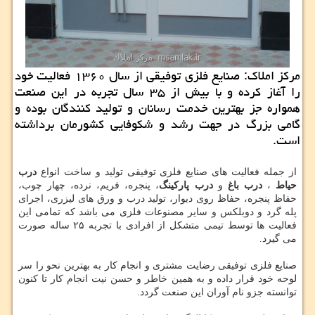
مركز املاك: صنایع فلزی توفیقی از سال ۱۳۶۰ فعالیت خود
را آغاز كرده و با بیش از ۳۵ سال تجربه در این صنعت
همواره جز بهترین خدمت رسانان و تولید كنندگان بوده و
گامی بزرگ در جهت رشد و شكوفایی كشورمان برداشته
است.
از جمله فعالیت های صنایع فلزی توفیقی تولید و ساخت انواع
درب
حیاط
،
درب باغ
و
درب پارکینگ
، پنجره، فریم، نرده، چهار چوب،
حفاظ پنجره، حفاظ روی دیوار، تولید درب و ورق های لیزری، اجرای
پله گرد و دوبلکس و سایر مصنوعات فلزی می باشد که تمامی این
فعالیت ها توسط تیمی متشکل از افرادی با تجربه ۲۵ ساله صورت
می گیرد.
صنایع فلزی توفیقی رضایت مشتری و انجام کار به بهترین نحو را سر
لوحه خود قرار داده و به همین خاطر و حسن نیت انجام کار تا کنون
توانسته جزو نام آوران این صنعت گردد.