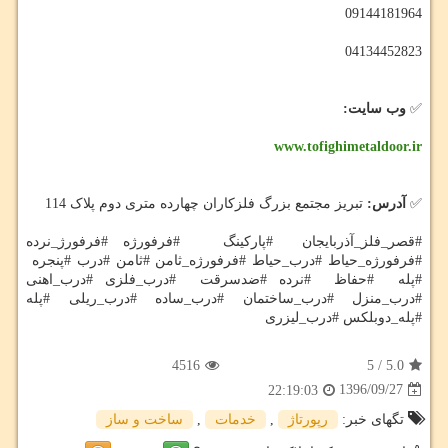
09144181964
04134452823
✅
وب سایت:
www.tofighimetaldoor.ir
✅
آدرس:
تبریز مجتمع بزرگ فلزکاران چهارده متری دوم پلاک 114
#قصر_فلز_آذربایجان #پارکینگ #فرفورژه #فرفورژ_نرده
#فرفورژه_حیاط #درب_حیاط #فرفورژه_ثامن #ثامن #درب #پنجره
#پله #حفاظ #نرده #ضدسرقت #درب_فلزی #درب_اهنی
#درب_منزل #درب_ساختمان #درب_ساده #درب_ریلی #پله
#پله_دوبلکس #درب_لیزری
4516
5
/
5.0
1396/09/27
22:19:03
تگهای خبر:
رپورتاژ
,
خدمات
,
ساخت و ساز