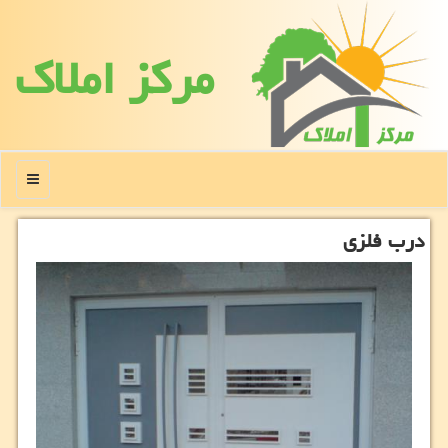
مركز املاك
منو
درب فلزی