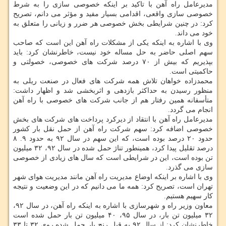
مدیرعامل راه آهن با تاكید بر اینكه خصوصی سازی را به شرط
خصوصی سازی واقعی، اقدامی بسیار مفید و مؤثر می دانم، تصریح
كرد: در چنین شرایطی بخش خصوصی هر ضرر و زیانی را متعلق به
خود می داند.
وی با اشاره به اینكه یكی از مشكلات راه آهن این است كه صاحب
سهم اصلی حاضر به حل مساله خود نیست، خاطرنشان كرد: باید
بپذیریم كه بیش از ۷۰ درصد شركت های خصوصی، خصولتی و
حاكمیتی است.
محمدزاده خواهان تلاش همه شركت های فعال در صنعت ریلی به
منظور رسیدن به حداكثر بازدهی و اثربخشی شد و اظهار داشت:
متأسفانه همین رفتار هم از جانب شركت های خصوصی با راه آهن
انجام می گردد.
مدیرعامل راه آهن با انتقاد از دیركرد پرداخت های شركت های بخش
خصوصی اضافه كرد: سهم شركت راه آهن از حمل نقل بار كشور
حدود ۲۰ درصد بوده است، كه این سهم در سال ۹۲ به حدود ۹. ۸
درصد تقلیل پیدا كرد، همینطور تناژ حمل شده در سال ۹۲، ۳۲ میلیون
تن بوده است، این در شرایطی است كه سال های زیادی از خصوصی
سازی می گذرد.
وی با اشاره بر اینكه اوضاع مدیریت راه آهن مانند مدیریت هوای شهر
تهران است، تصریح كرد: همه ما می دانیم كه در این وضعیت و نتیجه
كار سهیم هستیم.
معاون وزیر راه و شهرسازی با اشاره به اینكه راه آهن، در سال ۹۲،
۳۲ میلیون تن بار، در سال ۹۵، ۴۰ میلیون تن بار حمل شده است
خاطرنشان كرد: از سال ۹۲ به قبل رنج بار حمل شده روی ۳۲ تا ۳۳