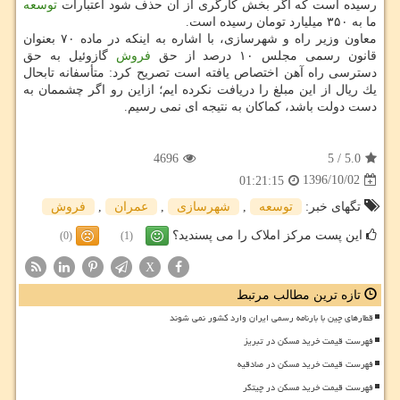
رسیده است كه اگر بخش كارگری از آن حذف شود اعتبارات
توسعه
ما به ۳۵۰ میلیارد تومان رسیده است.
معاون وزیر راه و شهرسازی، با اشاره به اینكه در ماده ۷۰ بعنوان
قانون رسمی مجلس ۱۰ درصد از حق
فروش
گازوئیل به حق
دسترسی راه آهن اختصاص یافته است تصریح كرد: متأسفانه تابحال
یك ریال از این مبلغ را دریافت نكرده ایم؛ ازاین رو اگر چشممان به
دست دولت باشد، كماكان به نتیجه ای نمی رسیم.
4696
5
/
5.0
1396/10/02
01:21:15
تگهای خبر:
توسعه
,
شهرسازی
,
عمران
,
فروش
این پست مرکز املاک را می پسندید؟
(0)
(1)
X
تازه ترین مطالب مرتبط
قطارهای چین با بارنامه رسمی ایران وارد کشور نمی شوند
فهرست قیمت خرید مسکن در تبریز
فهرست قیمت خرید مسکن در صادقیه
فهرست قیمت خرید مسکن در چیتگر