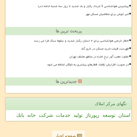
پیشبینی هواشناسی 3 خرداد رگبار و باد شدید تا روز سه شنبه ادامه دارد
خبر خوش برای متقاضیان مسکن مهر
پربحث ترین ها
اخطار نارنجی هواشناسی برای ۴ استان رگبار شدید و سقوط سنگ فرا می رسد
فهرست قیمت خرید مسکن در نازی آباد
تفاوت تعجب آور نرخ اجاره در مناطق مختلف تهران
در صورت افزایش تقاضا، قطارهای بیشتری به ناوگان اضافه می شود
جدیدترین ها
تگهای مركز املاك
استان
توسعه
رپورتاژ
تولید
خدمات
شركت
خانه
بانك
صفحه اخبار