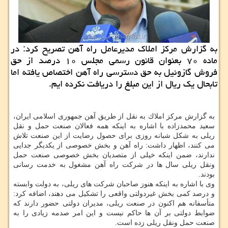
به گزارش مركز املاك مدیرعامل راه آهن تصریح كرد: در
ماده ۷۰ بعنوان قانون رسمی مجلس ۱۰ درصد از حق
فروش گازوئیل به حق دسترسی راه آهن اختصاص یافته اما
تابحال یك ریال از این مبلغ را دریافت نكرده ایم.
به گزارش مركز املاك به نقل از طریق آهن جمهوری اسلامی ایران،
سعید محمدزاده با اشاره به اینكه همه فعالان صنعت حمل و نقل
ریلی به شكل شبانه روزی برای حصول رضایت از این صنعت تلاش
می كنند، اظهار داشت: راه آهن و بخش خصوصی از یكدیگر جدایی
ندارند، ضمن اینكه خیلی از متصدیان بخش خصوصی صنعت حمل
ونقل ریلی سال ها در شركت راه آهن مشغول به خدمت رسانی
بودند.
وی با اشاره به اینكه هنوز صاحبان شركت های ریلی، به دولت وابسته
و درصد كمی بخش غیردولتی واقعی را تشكیل می دهند، اضافه كرد:
متأسفانه هم اكنون در صنعت ریلی، مدیران دولتی حضور دارند كه
ضوابط دولتی بر آن ها حاكم نیست و این امر صدمه زیادی را به
صنعت حمل ونقل ریلی زده است.