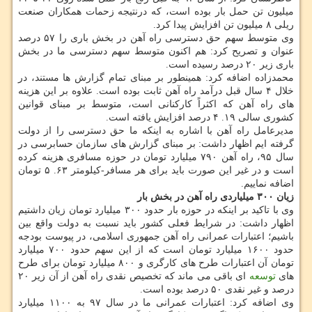
میلیون تن حمل بار بوده است، كه درنتیجه زحمات همكاران صنعت
ریلی ۸ میلیون تن افزایش پیدا كرد.
وی متوسط سهم حق دسترسی راه آهن در بخش باری را ۵۷ درصد
عنوان و تصریح كرد: هم اكنون متوسط سهم دسترسی ما در بخش
باری زیر ۲۰ درصد رسیده است.
محمدزاده اضافه كرد: همینطور بر مبنای تمام گزارش ها مستند، در
خلال ۴ سال قبل درآمد راه آهن ثابت بوده است. علاوه بر این هزینه
های راه آهن كه اكثراً كاركنانی است، متوسط بر مبنای قوانین
كشوری سالی ۱۹. ۴ درصد افزایش یافته است.
مدیرعامل راه آهن با اشاره به اینكه ما حق دسترسی را از دولت
گرفته ایم اظهار داشت: بر مبنای گزارش های سازمان حسابرسی در
سال ۹۵، راه آهن ۷۹۰ میلیارد تومان در حوزه مسافری هزینه كرده
است و در غیر این صورت باید برای هر مسافر-كیلومتر ۶۳. ۵ تومان
اضافه نماییم.
زیان
۳۰۰
میلیاردی راه آهن در بخش بار
وی با تاكید بر اینكه در حوزه بار حدود ۳۰۰ میلیارد تومان زیان داشتیم
اظهار داشت: در شرایط فعلی كشور باید نسبت به دولت واقع بین
باشیم؛ اعتبارات عمرانی راه آهن جمهوری اسلامی، در پیوست بودجه
حدود ۱۶۰۰ میلیارد تومان است كه از این سهم حدود ۷۰۰ میلیارد
تومان آن اعتبارات طرح های كارگری و ۸۰۰ میلیارد تومان برای طرح
های
توسعه
ای باقی می ماند كه تخصیص نقدی راه آهن از آن زیر ۲۰
درصد و غیر نقدی ۵۰ درصد بوده است.
وی اضافه كرد: اعتبارات عمرانی ما در سال ۹۷ به ۱۱۰۰ میلیارد