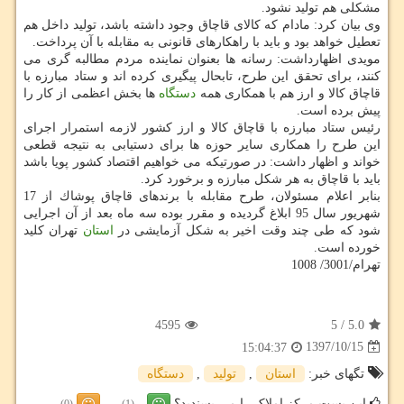
مشكلی هم تولید نشود.
وی بیان كرد: مادام كه كالای قاچاق وجود داشته باشد، تولید داخل هم
تعطیل خواهد بود و باید با راهكارهای قانونی به مقابله با آن پرداخت.
مویدی اظهارداشت: رسانه ها بعنوان نماینده مردم مطالبه گری می
كنند، برای تحقق این طرح، تابحال پیگیری كرده اند و ستاد مبارزه با
قاچاق كالا و ارز هم با همكاری همه
دستگاه
ها بخش اعظمی از كار را
پیش برده است.
رئیس ستاد مبارزه با قاچاق كالا و ارز كشور لازمه استمرار اجرای
این طرح را همكاری سایر حوزه ها برای دستیابی به نتیجه قطعی
خواند و اظهار داشت: در صورتیكه می خواهیم اقتصاد كشور پویا باشد
باید با قاچاق به هر شكل مبارزه و برخورد كرد.
بنابر اعلام مسئولان، طرح مقابله با برندهای قاچاق پوشاك از 17
شهریور سال 95 ابلاغ گردیده و مقرر بوده سه ماه بعد از آن اجرایی
شود كه طی چند وقت اخیر به شكل آزمایشی در
استان
تهران كلید
خورده است.
تهرام/3001/ 1008
4595
5
/
5.0
1397/10/15
15:04:37
تگهای خبر:
استان
,
تولید
,
دستگاه
این پست مرکز املاک را می پسندید؟