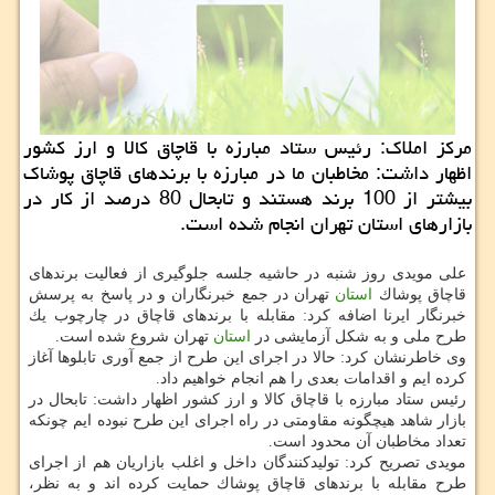
مركز املاك: رئیس ستاد مبارزه با قاچاق كالا و ارز كشور
اظهار داشت: مخاطبان ما در مبارزه با برندهای قاچاق پوشاك
بیشتر از 100 برند هستند و تابحال 80 درصد از كار در
بازارهای استان تهران انجام شده است.
علی مویدی روز شنبه در حاشیه جلسه جلوگیری از فعالیت برندهای
قاچاق پوشاك
استان
تهران در جمع خبرنگاران و در پاسخ به پرسش
خبرنگار ایرنا اضافه كرد: مقابله با برندهای قاچاق در چارچوب یك
طرح ملی و به شكل آزمایشی در
استان
تهران شروع شده است.
وی خاطرنشان كرد: حالا در اجرای این طرح از جمع آوری تابلوها آغاز
كرده ایم و اقدامات بعدی را هم انجام خواهیم داد.
رئیس ستاد مبارزه با قاچاق كالا و ارز كشور اظهار داشت: تابحال در
بازار شاهد هیچگونه مقاومتی در راه اجرای این طرح نبوده ایم چونكه
تعداد مخاطبان آن محدود است.
مویدی تصریح كرد: تولیدكنندگان داخل و اغلب بازاریان هم از اجرای
طرح مقابله با برندهای قاچاق پوشاك حمایت كرده اند و به نظر،