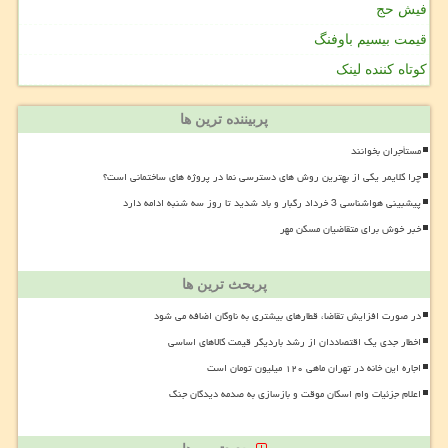
فیش حج
قیمت بیسیم باوفنگ
کوتاه کننده لینک
پربیننده ترین ها
مستأجران بخوانند
چرا کلایمر یکی از بهترین روش های دسترسی نما در پروژه های ساختمانی است؟
پیشبینی هواشناسی 3 خرداد رگبار و باد شدید تا روز سه شنبه ادامه دارد
خبر خوش برای متقاضیان مسکن مهر
پربحث ترین ها
در صورت افزایش تقاضا، قطارهای بیشتری به ناوگان اضافه می شود
اخطار جدی یک اقتصاددان از رشد باردیگر قیمت کالاهای اساسی
اجاره این خانه در تهران ماهی ۱۲۰ میلیون تومان است
اعلام جزئیات وام اسکان موقت و بازسازی به صدمه دیدگان جنگ