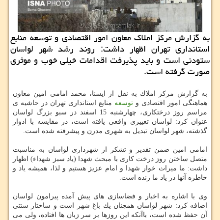
به گزارش مركز املاك معاون امور اقتصادی و توسعه منابع
استانداری تهران اظهار داشت: روند رشد شهر لواسان
ستودنی است و باید پذیرفت اقدامات خیلی خوب و موثری
صورت گرفته است.
به گزارش مركز املاك به نقل از ایسنا، محمد امامی امین معاون
هماهنگی امور اقتصادی و
توسعه
منابع استانداری تهران در حاشیه ی
مراسم روز درختكاری، چهارشنبه 15 اسفند در سبو بزرگ لواسان
عنوان كرد: لواسان تغییری واقعی یافته است، در مقایسه با ادوار
گذشته، شهر لواسان تبدیل به شهری مدرن و پیشرفته شده است.
امامی امین ضمن تقدیر و تشكر از شهرداری لواسان به مناسبت
متصل ساختن روز درخت كاری با مبحث شهدا (یاد سبز شهداء) اظهار
داشت: ما میراث خوار شهدا و امام عزیز هستیم و لذا، همیشه یاد و
خاطره آنها در یاد ما زنده است.
وی با اشاره به اخبار و فضاسازی های پیش آمده پیرامون لواسان
اضافه كرد: شهر لواسان همچنان یك باغ شهر است و ساختار سنتی
آن حفظ شده است، باآنكه این روزها بر سر زبان ها افتاده، ولی می