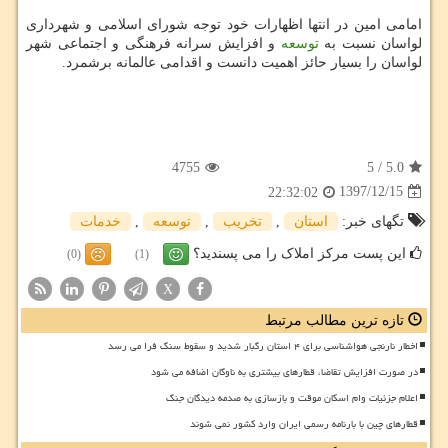
امامی امین در انتها اظهارات خود توجه شورای اسلامی و شهرداری
لواسان نسبت به
توسعه
و افزایش سرانه فرهنگی و اجتماعی شهر
لواسان را بسیار حائز اهمیت دانست و اقدامی عالمانه برشمرد.
4755
5
/
5.0
1397/12/15
22:32:02
تگهای خبر:
استان
,
تخریب
,
توسعه
,
خدمات
این پست مرکز املاک را می پسندید؟
(0)
(1)
X
تازه ترین مطالب مرتبط
اخطار نارنجی هواشناسی برای ۴ استان رگبار شدید و سقوط سنگ فرا می رسد
در صورت افزایش تقاضا، قطارهای بیشتری به ناوگان اضافه می شود
اعلام جزئیات وام اسکان موقت و بازسازی به صدمه دیدگان جنگ
قطارهای چین با بارنامه رسمی ایران وارد کشور نمی شوند