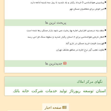
پیشبینی هواشناسی 3 خرداد رگبار و باد شدید تا روز سه شنبه ادامه دارد
خبر خوش برای متقاضیان مسکن مهر
پربحث ترین ها
سقف ۲۵ درصدی افزایش اجاره بها رعایت نمی شود بازار مسکن رها شده است
اخطار نارنجی هواشناسی برای ۴ استان رگبار شدید و سقوط سنگ فرا می رسد
فهرست قیمت خرید مسکن در نازی آباد
تفاوت تعجب آور نرخ اجاره در مناطق مختلف تهران
جدیدترین ها
تگهای مركز املاك
استان
توسعه
رپورتاژ
تولید
خدمات
شركت
خانه
بانك
صفحه اخبار