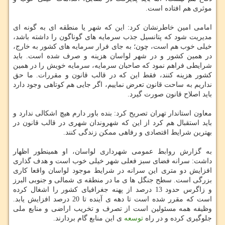
موثری هم افتاده است.
امامی امین خاطرنشان كرد: این كه شهر یا منطقه ای به گونه ای
مدیریت شود كه پتانسیل جذب سرمایه های گوناگون را داشته باشد،
خیلی خوب هم است، چون؛ به جای فرار سرمایه های كشور به خارج،
در همین كشور و در شهر لواسان هزینه و صرف شده است. باید
شرایطی فراهم نمود كه صاحبان سرمایه، سرمایه خویش را در همین
كشور هزینه كنند، فقط این كه در قالب قانون و مقررات. ما حق
نداریم به ساحت قانون تعرض نماییم، اگر جایی هم كوتاهی وجود دارد
باید اصلاح قانون صورت گیرد.
معاون استاندار تهران تصریح كرد: بنده باور دارم هیچ اشكالی ندارد و
باید استقبال هم كرد از این كه شهروندان شهری در قالب قانون در
بهترین شرایط اقتصادی و رفاهی ممكن زندگی كنند.
به گزارش روابط عمومی شهرداری لواسان، او همینطور اظهار
داشت: سرانه فضای سبز فعلی شهر خیلی خوب است و هدف گذاری
افزایش دو متری این سرانه در شرایط موجود لواسان واقعا كاری
بزرگی است. سطح جنگل ها ی ما در منطقه ی شمالی و جنوبی البرز
و زاگرس حدود 13 درصد از پهنه جغرافیای كشور را اشغال كرده
است كه مقرر شده است تا دهه ی آینده تا 20 درصد افزایش یابد.
وظیفه همه مسئولین است از تصرف و تخریب اراضی و منابع ملی
جلوگیری كرده و در راه
توسعه
ی این منابع گام بردارند.