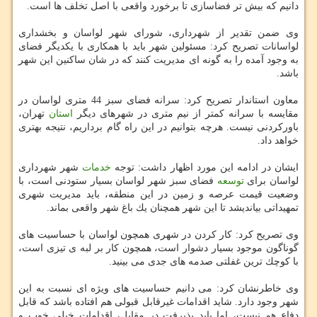
دانیم كه بیش تر فضاسازی تا برخورد واقعی با اصل تخلف ها است.
وی ضمن تقدیر از شهرداری، شورای شهر لواسان و بخشداری
لواسانات تصریح كرد: مسئولین شهر باید با همكاری با یكدیگر فضای
به وجود آمده را به گونه ای مدیریت كنند كه در شان ساكنین این شهر
باشد.
معاون استاندار تصریح كرد: سرانه فضای سبز 44 متری لواسان در
مقایسه با سرانه كمتر از نیم متری در شهرهای دیگر
استان
تهران،
باوركردنی نیست. هرچه بتوانیم در این راه گام برداریم، نتیجه بهتری
خواهد داد.
ایشان در ادامه این مورد اظهار داشت: توجه
خدمات
شهر شهرداری
لواسان برای
توسعه
فضای سبز شهر لواسان بسیار ستودنی است، با
وضعیت قیمت عرصه و زمین در این منطقه، باید مدیریت شهری
تمهیداتی بیاندیشد تا این شهر همچنان یك باغ شهر واقعی بماند.
وی تصریح كرد: كار كردن در شهری همچون لواسان با حساسیت های
گوناگون موجود بسیار دشوار است، همچون كار بر لبه ی تیزی است،
با كوچك ترین غفلتی صدمه های جدی می بینید.
وی خاطرنشان كرد: می دانیم حساسیت های ویژه ای نسبت به این
شهر وجود دارد. شاید اقدامات غیرقابل قبولی هم افتاده باشد كه قابل
دفاع هم نیست، اما باید پذیرفت در مقابل، اقدامات خیلی خوب و