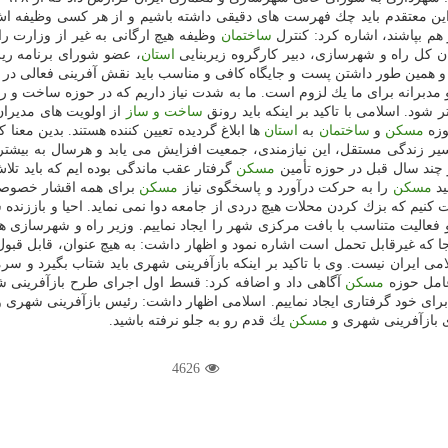
این معتقدم باید چك فهرست های دقیقی داشته باشیم و از هر كسی وظیفه ا
 هم بپاشند، اشاره كرد: كنترل
ساختمان
وظیفه هیچ ارگانی به غیر از وزارت 
ن كل راه و شهرسازی، دبیر كارگروه زیربنایی
استان
، عضو شورای برنامه ری
 و همین طور داشتن پست و جایگاه كافی و مناسب باید نقش آفرینی فعالی در
مدبرانه برای ما یك لزوم است. ما به شدت نیاز داریم كه در حوزه ساخت و را
 شود. اسلامی با تاكید بر اینكه باید رونق
ساخت و ساز
از اولویت های مدیرا
مسكن
و
ساختمان
به
استان
ها ابلاغ گردیده تعیین كننده هستند. بدین معنا ك
 نیازمندی، جمعیت افزایش می یابد و هرسال به بیشتر از ۵۰۰ هزار واحد مسكونی نیاز داریم كه باید به تولید آن بپرد
 چند سال قبل در حوزه تأمین
مسكن
گرفتار عقب ماندگی بوده ایم كه باید تلاش 
ید
مسكن
را به حركت درآورد و پاسخگوی نیاز
مسكن
برای همه اقشار خصوصا
 كنیم كه بزك كردن محلات هیچ دردی از جامعه دوا نمی نماید. احیا و باززند
و فعالیت متناسب با بافت مركزی شهر را ایجاد نماییم. وزیر راه و شهرسازی ه
ا كه غیرقابل تحمل است اشاره نمود و اظهار داشت: به هیچ عنوان، قابل قبول 
ی ایران نیست. وی با تاكید بر اینكه بازآفرینی شهری باید شتاب بگیرد و 
مل حوزه
مسكن
آگاهی داد و اضافه كرد: قسط اول اجرای طرح بازآفرینی شه
برای خود گرفتاری ایجاد نماییم. اسلامی اظهار داشت: رئیس بازآفرینی شهر
ای بازآفرینی شهری و
مسكن
یك قدم رو به جلو نرفته باشید.
4626