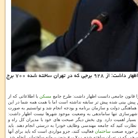
مركز املاك: وزیر راه و شهرسازی با اشاره به اینكه طرح جامع مسكن را احیا و عقب ماندگی بخش مسكن را جبران خواهیم كرد، اظهار داشت: از ۹۲۸ برجی كه در تهران ساخته شده ۷۰۰ برج
 قانون جامعی دانست اظهار داشت: طرح جامع
مسكن
با اطلاعاتی كه از
پیش بینی شده پیش تر سابقه نداشته است اما با همت همه شما در این
هماهنگی دولت و سازمان برنامه و بودجه انجام شد و توانستیم به صورت
ه شهرسازی تنها ساماندهی به وضعیت موجود شهرها نیست اظهار داشت:
ما بسیار اهمیت دارد. وی بخش دیگر صبحت های خود با مدیران كل راه و
ظارت كنید كه جامعه مهندسی وظایف خودرا به درستی انجام دهند. باید
 در حوزه صنعت
ساختمان
فعالیت كنند، جزو مواردی است كه باید برای آنها
چك فهرست های نظارتی داشته باشید و كنترل شوند. وزیر راه تصریح كرد: شهرداری به شورای عالی شهرسازی و معماری ایران گزارش داد كه از ۹۲۸ برجی كه در تهران ساخته شده ۷۰۰ برج بدون پروانه ساختمانی انجام شد.