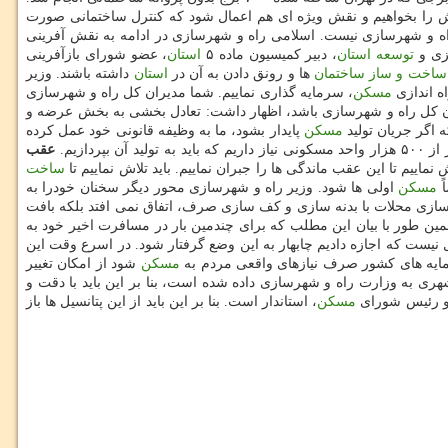
ش را بخواهیم و نقش ویژه ای هم اعمال شود كه كنترل ساختمانی صورت
راه و شهرسازی نیست. اسلامی راه و شهرسازی در ادامه به نقش آفرینی
زی و
توسعه
استان
، دبیر كمیسیون ماده ۵
استان
، عضو شورای بازآفرینی
ساخت و ساز
ساختمان
ها و رونق دادن به آن در
استان
داشته باشند. وزیر
ه اندازی
مسكن
، سرمایه گذاری نماییم. شما مدیران كل راه و شهرسازی
ن كل راه و شهرسازی باشد، اظهار داشت: تعادل بخشی به بخش عرضه و
ه اگر جریان تولید
مسكن
پایدار بشود، ما به وظیفه قانونی خود عمل كرده
ازیم.
عقب
نماییم تا این عقب ماندگی ها را جبران نماییم. باید تلاش نماییم تا
ساخت
ً
مسكن
اولی ها شود. وزیر راه و شهرسازی محور دیگر سخنان خودرا به
ه سازی محلات با بدنه سازی و كف سازی صرف، اتفاق نمی افتد بلكه بافت
مین طور با بیان این مطلب كه برای چندمین بار در مسافرت اخیر خود به
نیست كه اجازه دادیم چابهار به این وضع گرفتار شود. در اسرع وقت این
سرمایه های كشور صرف نیازهای واقعی مردم به
مسكن
شود از امكان تغییر
ری به وزارت راه و شهرسازی داده شده است، بنا بر این باید با دقت و
ی و رئیس شورای
مسكن
، استاندار است. بنا بر این باید از این پتانسیل ها باز