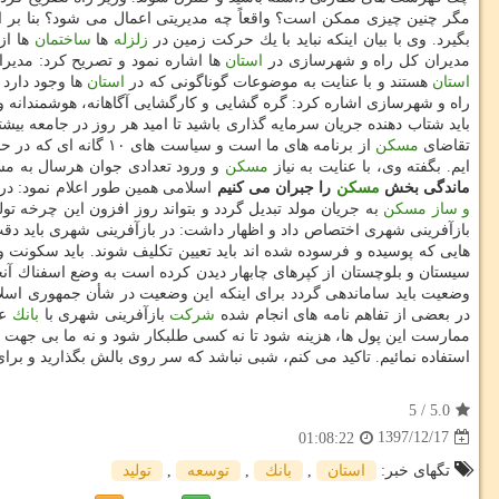
مگر چنین چیزی ممكن است؟ واقعاً چه مدیریتی اعمال می شود؟ بنا بر 
بگیرد. وی با بیان اینكه نباید با یك حركت زمین در
زلزله
ها
ساختمان
ها از
مدیران كل راه و شهرسازی در
استان
ها اشاره نمود و تصریح كرد: مدیرا
استان
هستند و با عنایت به موضوعات گوناگونی كه در
استان
ها وجود دارد
راه و شهرسازی اشاره كرد: گره گشایی و كارگشایی آگاهانه، هوشمندانه و 
باید شتاب دهنده جریان سرمایه گذاری باشید تا امید هر روز در جامعه بیشتر
تقاضای
مسكن
از برنامه های ما است و سیاست های ۱۰ گانه ای كه در حوزه
ایم. بگفته وی، با عنایت به نیاز
مسكن
و ورود تعدادی جوان هرسال به مسیر زندگی مستقل، این
ماندگی بخش
مسكن
را جبران می كنیم
اسلامی همین طور اعلام نمود: در
و ساز
مسكن
به جریان مولد تبدیل گردد و بتواند روز افزون این چرخه تول
بازآفرینی شهری اختصاص داد و اظهار داشت: در بازآفرینی شهری باید دقت
هایی كه پوسیده و فرسوده شده اند باید تعیین تكلیف شوند. باید سكونت 
سیستان و بلوچستان از كپرهای چابهار دیدن كرده است به وضع اسفناك آنج
وضعیت باید ساماندهی گردد برای اینكه این وضعیت در شأن جمهوری اسلام
در بعضی از تفاهم نامه های انجام شده
شركت
بازآفرینی شهری با
بانك
عا
ممارست این پول ها، هزینه شود تا نه كسی طلبكار شود و نه ما بی جهت 
استفاده نمائیم. تاكید می كنم، شبی نباشد كه سر روی بالش بگذارید و بر
5
/
5.0
1397/12/17
01:08:22
تگهای خبر:
استان
,
بانك
,
توسعه
,
تولید