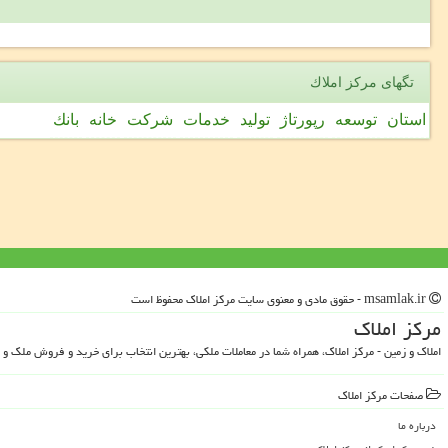
تگهای مركز املاك
استان
توسعه
رپورتاژ
تولید
خدمات
شركت
خانه
بانك
msamlak.ir - حقوق مادی و معنوی سایت مركز املاك محفوظ است
مركز املاك
املاک و زمین - مرکز املاک، همراه شما در معاملات ملکی، بهترین انتخاب برای خرید و فروش ملک و 
صفحات مركز املاك
درباره ما