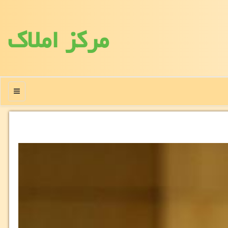
مركز املاك
منو