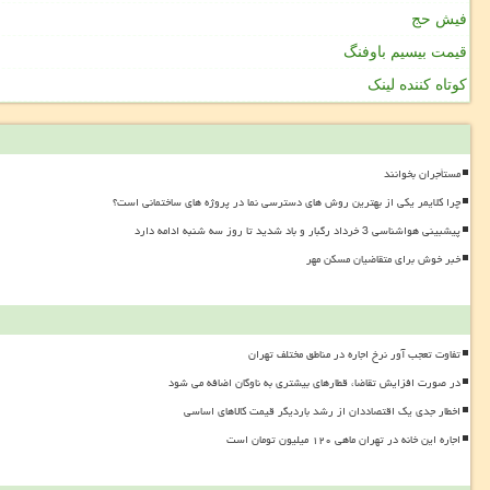
فیش حج
قیمت بیسیم باوفنگ
کوتاه کننده لینک
مستأجران بخوانند
چرا کلایمر یکی از بهترین روش های دسترسی نما در پروژه های ساختمانی است؟
پیشبینی هواشناسی 3 خرداد رگبار و باد شدید تا روز سه شنبه ادامه دارد
خبر خوش برای متقاضیان مسکن مهر
تفاوت تعجب آور نرخ اجاره در مناطق مختلف تهران
در صورت افزایش تقاضا، قطارهای بیشتری به ناوگان اضافه می شود
اخطار جدی یک اقتصاددان از رشد باردیگر قیمت کالاهای اساسی
اجاره این خانه در تهران ماهی ۱۲۰ میلیون تومان است