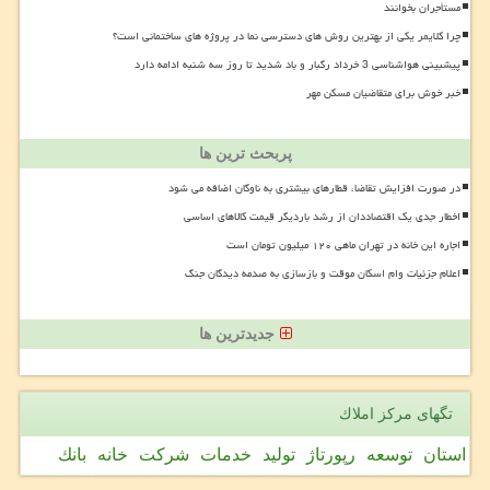
مستأجران بخوانند
چرا کلایمر یکی از بهترین روش های دسترسی نما در پروژه های ساختمانی است؟
پیشبینی هواشناسی 3 خرداد رگبار و باد شدید تا روز سه شنبه ادامه دارد
خبر خوش برای متقاضیان مسکن مهر
پربحث ترین ها
در صورت افزایش تقاضا، قطارهای بیشتری به ناوگان اضافه می شود
اخطار جدی یک اقتصاددان از رشد باردیگر قیمت کالاهای اساسی
اجاره این خانه در تهران ماهی ۱۲۰ میلیون تومان است
اعلام جزئیات وام اسکان موقت و بازسازی به صدمه دیدگان جنگ
جدیدترین ها
تگهای مركز املاك
استان
توسعه
رپورتاژ
تولید
خدمات
شركت
خانه
بانك