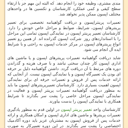
مندی مشتری، وظیفه خود را انجام دهد. که البته این مهم جز با ارتقاء
سطح کیفی و کمی عملکرد کارشناسان و تکنسین ها در واحدهای
مختلف اپسون ممکن پذیر نخواهد شد.
تعمیرات پرینتراپسون و دریافت گواهینامه تخصصی برای تعمیر
پرینترهای اپسون، شرایط، ضوابط و مراحل خاص خودش را دارد.
کارشناسان تعمیر پرینتر اپسون در نمایندگی اپسون تمامی این مراحل
را با استانداردهای روز شرکت اپسون گذرانده اند. از همین رو تعمیر
انواع پرینترهای اپسون در مرکز خدمات اپسون به راحتی و با شرایط
ایده آل انجام می شود.
شاید دریافت گواهینامه تعمیرات پرینترهای اپسون و یا ماشین های
اداری اپسون کار چندان سختی نباشد و با صرف هزینه و گذراندن
دوره های مرتبط با آن دریافت گردد. داشتن گواهینامه دلیل بر حرفه
ای بودن یک تعمیرگاه اپسون و یا نمایندگی اپسون نیست. از آنجایی که
ارائه خدمات پس از فروش و تعمیرات حرفه ای برای نمایندگی
اپسون اهمیت بسیاری دارد. کارشناسان تعمیرپرینترهای اپسون ما باید
به منظور دریافت گواهینامه تعمیرات پرینتر اپسون و فعالیت در
نمایندگی اپسون مراحل خاصی را پشت سر بگذارند تا شرایط
همکاری با نمایندگی اپسون را بدست بیاورند.
کارشناسان واحد
تعمیر پرینتر اپسون
در اولین قدم به منظور یادگیری
تعمیرات پرینترها و ماشین های اداری اپسون و امکان همکاری و ارائه
خدمات پس از فروش اپسون به مشتریان عزیز باید دوره آکادمیک
اختصاصی را پشت سر بگذارند. در این دوره تعمیرکار به صورت