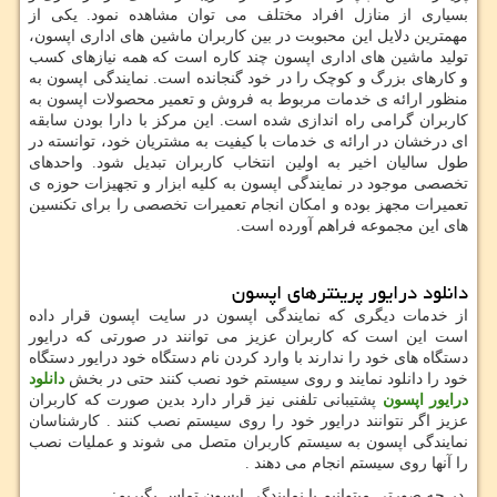
بسیاری از منازل افراد مختلف می توان مشاهده نمود. یکی از
مهمترین دلایل این محبوبت در بین کاربران ماشین های اداری اپسون،
تولید ماشین های اداری اپسون چند کاره است که همه نیازهای کسب
و کارهای بزرگ و کوچک را در خود گنجانده است. نمایندگی اپسون به
منظور ارائه ی خدمات مربوط به فروش و تعمیر محصولات اپسون به
کاربران گرامی راه اندازی شده است. این مرکز با دارا بودن سابقه
ای درخشان در ارائه ی خدمات با کیفیت به مشتریان خود، توانسته در
طول سالیان اخیر به اولین انتخاب کاربران تبدیل شود. واحدهای
تخصصی موجود در نمایندگی اپسون به کلیه ابزار و تجهیزات حوزه ی
تعمیرات مجهز بوده و امکان انجام تعمیرات تخصصی را برای تکنسین
های این مجموعه فراهم آورده است.
دانلود درایور پرینترهای اپسون
از خدمات دیگری که نمایندگی اپسون در سایت اپسون قرار داده
است این است که کاربران عزیز می توانند در صورتی که درایور
دستگاه های خود را ندارند با وارد کردن نام دستگاه خود درایور دستگاه
خود را دانلود نمایند و روی سیستم خود نصب کنند حتی در بخش
دانلود
درایور اپسون
پشتیبانی تلفنی نیز قرار دارد بدین صورت که کاربران
عزیز اگر نتوانند درایور خود را روی سیستم نصب کنند . کارشناسان
نمایندگی اپسون به سیستم کاربران متصل می شوند و عملیات نصب
را آنها روی سیستم انجام می دهند .
در چه صورتی میتوانیم با نمایندگی اپسون تماس بگیریم
: