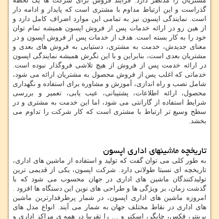
مشتریان را مدنظر دارد. فرآیند فروش برای شرکت ها یک لحظه
گذراست و این ارتباط مداوم با مشتری است که پایدار و ادامه دار
است. نمایندگی اپسون نیز به تمامی این موارد اضراف کامل دارد و
از هین رو در ارائه خدمات پس از فروش اپسون همیشه تمام توان
خود را به کار بسته است. هدف از خدمات پس از فروش اپسون و در
معنای جدیدش، خدمت به مشتری، دستیابی به فروش های بعدی و
مشتریان بعدی است، بنابراین و با این نگرش همیشه نمایندگی اپسون
در ارائه خدمت پس از فروش از هیچ تلاشی فروگذار نبوده است.
خدماتی که اغلب پس از فروش محصول به مشتریان ارائه می شود،
شامل نصب و راه اندازی، آموزش و مشاوره برای استفاده و نگهداری
محصول، ارائه اطلاعات، پشتیبانی، عیب یابی، تعمیر و بررسی
شرایط استفاده از گارانتی می شود، اما این خدمت به مشتری و در
سطح وسیع تر ارتباط با مشتری است که کار شرکت را تداوم می
بخشد.
تاریخچه ماشینهای اداری اپسون
به طور کلی می توان گفت که تولید و استفاده از ماشین های اداری،
تاریخچه ای نسبتا طولانی دارد. شرکت اپسون، یکی از قدیمی ترین
تولیدکنندگان ماشین های اداری در جهان محسوب می شود که با
گذشت زمان، بر ویژگی ها و طراحی های نوین این دستگاه ها افزود .
امروزه ماشین های اداری اپسون، در شمار پرطرفدارترین ماشین
های اداری در نقاط مختلف جهان به شمار می آیند. انواع مدل های
پرینتر، فکس، چاپگر، اسکنر و … را تقریبا در همه ی مراکز اداری و