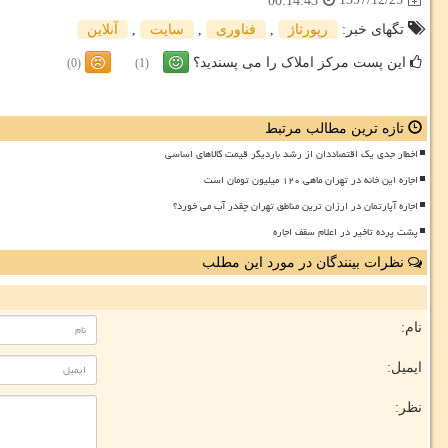
00:14:43
تگهای خبر:
رپورتاژ
,
فناوری
,
سایت
,
آنلاین
این پست مرکز املاک را می پسندید؟
(0)
(1)
تازه ترین مطالب مرتبط
اخطار جدی یک اقتصاددان از رشد باردیگر قیمت کالاهای اساسی
اجاره این خانه در تهران ماهی ۱۲۰ میلیون تومان است
اجاره آپارتمان در ارزان ترین مناطق تهران چقدر آب می خورد؟
پشت پرده تاخیر در اعلام سقف اجاره
نظرات بینندگان در مورد این مطلب
نام:
ایمیل:
نظر: