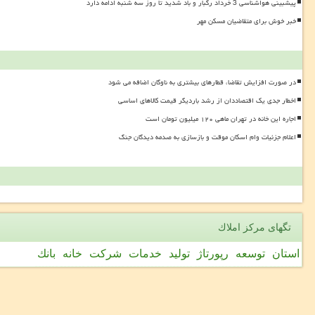
پیشبینی هواشناسی 3 خرداد رگبار و باد شدید تا روز سه شنبه ادامه دارد
خبر خوش برای متقاضیان مسکن مهر
در صورت افزایش تقاضا، قطارهای بیشتری به ناوگان اضافه می شود
اخطار جدی یک اقتصاددان از رشد باردیگر قیمت کالاهای اساسی
اجاره این خانه در تهران ماهی ۱۲۰ میلیون تومان است
اعلام جزئیات وام اسکان موقت و بازسازی به صدمه دیدگان جنگ
تگهای مركز املاك
استان
توسعه
رپورتاژ
تولید
خدمات
شركت
خانه
بانك