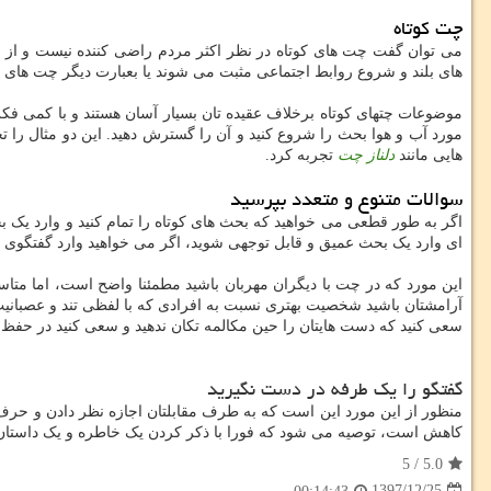
چت کوتاه
می توان گفت چت های کوتاه در نظر اکثر مردم راضی کننده نیست و از 
های بلند و شروع روابط اجتماعی مثبت می شوند یا بعبارت دیگر چت های ک
موضوعات چتهای کوتاه برخلاف عقیده تان بسیار آسان هستند و با کمی فکر آ
مورد آب و هوا بحث را شروع کنید و آن را گسترش دهید. این دو مثال را ت
هایی مانند
دلناز چت
تجربه کرد.
سوالات متنوع و متعدد بپرسید
اگر به طور قطعی می خواهید که بحث های کوتاه را تمام کنید و وارد یک ب
ای وارد یک بحث عمیق و قابل توجهی شوید، اگر می خواهید وارد گفتگوی ع
این مورد که در چت با دیگران مهربان باشید مطمئنا واضح است، اما متا
آرامشتان باشید شخصیت بهتری نسبت به افرادی که با لفظی تند و عصبا
سعی کنید که دست هایتان را حین مکالمه تکان ندهید و سعی کنید در حفظ
گفتگو را یک طرفه در دست نگیرید
منظور از این مورد این است که به طرف مقابلتان اجازه نظر دادن و حرف ز
کاهش است، توصیه می شود که فورا با ذکر کردن یک خاطره و یک داستان کو
5
/
5.0
1397/12/25