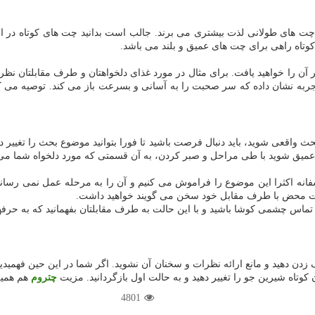
چت های طولانی لذت بیشتری می برند. جالب است بدانید چت های کوتاه در ا
وتاه راهی برای چت های عمیق و بلند می باشد.
ن را خواهید یافت. برای مثال در مورد غذای دلخواهتان و طرف مقابلتان نظر ده
جربه نشان داده که سر صحبت را به آسانی و بسرعت باز می کند. توصیه می کنم ح
حث واقعی شوید، باید دنبال فرصت باشید تا فورا بتوانید موضوع بحث را تغییر 
میق شوید با طی مراحل و صبر کردن، به آن قسمتی که مورد دلخواه شما می با
سفانه اکثرا این موضوع را فراموش می کنیم و آن را به مرحله عمل نمی رسانی
نیت محض با طرف مقابل خود سخن می گویند خواهید داشت.
 تماس چشمی کوشا باشید و با این حالت به طرف مقابلتان بفهمانید که به حر
دن دهید و مانع ارائه نظرات و سخنان آن نشوید. اگر شما در این حین فهمیدی
تاه شیرین جو را تغییر دهید و به حالت اول بازگردانید. مزیت
چتروم
هم همین
4801