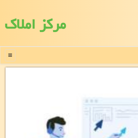
مركز املاك
منو