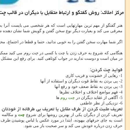
مركز املاك: روش گفتگو و ارتباط متقابل با دیگران در قالب
هنر گفتگو از مهم ترین مهارتهایی است که هر شخصی می بایست آنرا به 
معرفی می کند و بعبارت دیگر نوع سخن گفتن و گویش شما نشان دهند
اگر شما مهارت سخن گفتن را به خوبی ندانید، حتما و قطعا در اجتماع، م
هنگامی که شروع به حرف زدن یا چت با کسی در
چت روم
می کنید ممکن 
در میان است و دوست ندارید در جواب کوتاهی کنید. برای رفع این مشکل در 
فواید چت کردن:
1- رهایی از خشونت و فریب کاری
2- پی بردن به نقاط قوت دیگران و استفاده از آنها
3- پی بردن به نقاط ضعف خود و رفع آنها
4- فهم مواضع اختلاف و اختلاف نظرها
5- آگاهی از عقاید دیگران در
چت روم
ها
6- نزدیکی از نظر عاطفی
تعریف مثبت کردن از طرف مقابل یا تعریف بی طرفانه از خودتان
تعریف کردن از دیگران یکی از بهترین روشها برای شروع
چت
و مکالمه 
است به جای حرفهای بیهوده، ابتدا در مورد عکس یا لباس پوشیدن طرف م
حرف زدن درباره خودش می کند و سر صحبت باز می شود.