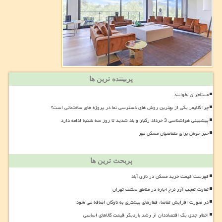
پربیننده ترین ها
مستأجران بخوانند
چرا کلایمر یکی از بهترین روش های دسترسی نما در پروژه های ساختمانی است؟
پیشبینی هواشناسی 3 خرداد رگبار و باد شدید تا روز سه شنبه ادامه دارد
خبر خوش برای متقاضیان مسکن مهر
پربحث ترین ها
فهرست قیمت خرید مسکن در نازی آباد
تفاوت تعجب آور نرخ اجاره در مناطق مختلف تهران
در صورت افزایش تقاضا، قطارهای بیشتری به ناوگان اضافه می شود
اخطار جدی یک اقتصاددان از رشد باردیگر قیمت کالاهای اساسی