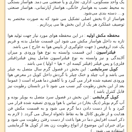
یک واحد مسکونی، اداری، تجاری و یا صنعتی می دمد. هواساز بستگی
به محیط نصب به هواساز خانگی، هواساز آپارتمانی، هواساز صنعتی
و.... دسته بندی می‌شود.
هواساز از 6 بخش اصلی تشکیل می شود که به صورت مختصر به
توصیف عملکرد هر یک از این بخش ها می پردازیم .
محفظه مکش اولیه
: در این محفظه هوای مورد نیاز جهت تولید هوا
تازه به داخل هواساز مکش می شود این قسمت شامل بدنه و فریم
یک عدد اروفیس ( جهت جلوگیری از بایپس هوا به خارج ) می باشد.
فیلتراسیون
: این قسمت وابسته به نوع هوا ورودی و میزان
آلایندگی و نیز وابسته به نوع فیلتراسیون شامل پیش فیلتر(فیلتر
فلزی) و پس فیلتر (فیلتر کیسه ای + هپا + اولپا ) می باشد .
کویل سرمایشی
: این بخش در فصول گرم سال متصل به چیلر
می باشد و آب چیلد و خنک چیلر با گردش داخل کویل در معرض هوا
ورودی تصفیه شده قرار می گیرد و با کاهش دما همراه است ( عموما
بعد از این بخش رطوبت گیر نسب می شود تا در تابستان رطوبت نیز
قابل کنترل باشد )
کویل گرمایشی
: این بخش در فصول سرد متصل به بویلر بوده و
آب گرم بویلر (دیگ بخار) در تماس با هوا ورودی تصفیه شده قرار می
گیرد و با از دست دادن دما گرم می شود و به قسمت مکش فن
هدایت و از طریق کانال ها به نقاط دلخواه ارسال می گردد. ( لازم به
ذکر است افزایش دما در هوا باعث از دست رفتن رطوبت می شود و
برای جبران این موضوع از انواع رطوبت زن بعد از کویل ها گرمایشی
استفاده می شود . )