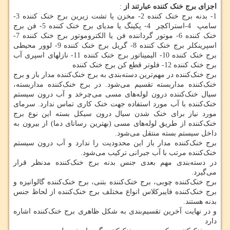
اجزای برج خنک کننده عبارتند از
:
1- بدنه برج خنک کننده 2- مخزن یا تشت زیرین برج خنک کننده 3-
سامپ 4-استراکچر 4- پکینگ یا مدیای برج خنک کننده 5- فن برج
خنک کننده 6- موتور گرداننده فن یا الکتروموتور برج خنک کننده 7-
اسپرینکلر برج خنک کننده 8- گریل برج خنک کننده 9- لوور محیطی
برج خنک کننده 10- الیمیناتور برج خنک کننده 11- نازلهای اسپری آب
برج خنک کننده 12- فلوتر قطع کن برج خنک کننده
برج خنک‌کننده در مهم‌ترین دسته‌بندی به برج خنک‌کننده مدار باز و برج
خنک‌کننده مداربسته تقسیم می‌شود. در برج خنک‌کننده مداربسته،
سیال خنک‌کننده درون لوله‌های مسی می‌چرخد و آب درون سیستم
خنک‌کننده با آب مورد استفاده جهت خنک کاری تماس ندارد. سرمای
مورد نیاز برای خنک شدن سیال درون سیکل بسته این نوع برج
خنک‌کننده از طریق لوله‌های مسی (بهترین رسانای دما) از بیرون به
داخل سیستم بسته منتقل می‌شود.
برج خنک‌کننده مدار باز این محدودیت را ندارد و آب درون سیستم
خنک‌کننده مرتب با آب جبرانی ترکیب می‌شود.
در دسته‌بندی مهم بعدی جنس بدنه برج خنک‌کننده مدنظر قرار
می‌گیرد.
برج خنک‌کننده چوبی، برج خنک‌کننده بتنی، برج خنک‌کننده گالوانیزه و
برج خنک‌کننده فایبرکلاس انواع مختلف برج خنک‌کننده از لحاظ جنس
بدنه هستند.
و در نهایت آخرین تقسیم‌بندی به شکل ظاهری برج خنک‌کننده اشاره
دارد