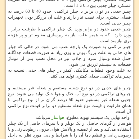
عملکرد چیلر جذبی بین 0.5 تا 1 است.
چیلر جذبی در توان برابر با چیلر تراکمی، حدود 40 تا 60 درصد به
فضای بیشتری برای نصب نیاز دارند و علت آن بزرگتر بودن تجهیزات
چیلر جذبی است.
چیلر جذبی حدود دو برابر وزن یک چیلر تراکمی با ظرفیت برابر ،
وزن دارد . که به همین علت نیاز به زیرسازی مقاوم تر و پر هزینه
تری نیازمند است.
چیلر تراکمی به صورت یک پارچه نصب می شود، در حالی که چیلر
های جذبی به علت بزرگ بودن و وزن زیاد به صورت قطعات جداگانه
حمل شده وسیال مبرد و جاذب نیز در محل نصب پس از مونتاژ
قطعات به سیستم تزریق می شود.
به علت وجود قطعات مکانیکی کمتر در چیلر های جذبی نسبت به
چیلر های تراکمی صدای کمتری تولید می کنند.
چیلر های جذبی در دو نوع شعله مستقیم و شعله غیر مستقیم و
چیلرهای تراکمی در دو نوع آب خنک و هوا خنک تولید می شوند .نوع
جذبی شعله غیر مستقیم حدود 50 درصد گران تر از نوع تراکمی با
همان ظرفیت و قیمت نوع شعله مستقیم دو برابر قیمت نوع تراکمی
آن است.
واحد نهایی یک سیستم تهویه مطبوع،
هواساز
می‌باشد.
هواساز از گرمای حاصل از یک بویلر و یا سرمای حاصل از یک چیلر
استفاده می‌کند و بعد از تصفیه و پالایش هوای بیرون، رطوبت‌زنی و یا
رطوبت‌زدایی و تنظیم دما آن را با شرایط و دبی مورد نظر به داخل