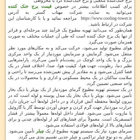
برج خنک‌کننده مکعبی و برج خنک‌کننده گرد یا مخروطی
برای کسب اطلاعات بیشتر در خصوص
قیمت برج خنک کننده
می‌توانید به سایت شرکت مهتاب گستر به آدرس
https://www.cooling-tower.ir مراجعه نمائید و یا با کارشناسان این
شرکت در ارتباط باشید.
همان‌طور که می‌دانید تهویه مطبوع یک فرآیند چند مرحله‌ای و فراتر
از تنها یک برج خنک کننده است که طی آن عملیات مختلف به صورت
همزمان صورت می‌گیرد.
هوای مطبوع تولید می‌شود، حرکت می‌کند و به مکان‌های مورد نظر
منتقل می‌شود. گرمایش و سرمایش موردنیاز از یک واحد مرکزی
بزرگ و یا یک واحد کوچک در پشت‌بام تأمین می‌گردد. پارامترهایی
نظیر دما، رطوبت، جهت هوا، کیفیت هوا، صدا، اختلاف فشار در یک
فضا کنترل می‌شود و به مقادیر از پیش تعیین‌شده می‌رسد تا راحتی و
سلامت ساکنان در یک محیط مسکونی و اداری و یا محصولات در یک
واحد صنعتی تضمین گردد.
در یک سیستم تهویه مطبوع گرمای موردنیاز از یک بویلر یا دیگ بخار
تأمین می‌شود. بویلر یا دیگ بخار یک مبدل پوسته و لوله است که در
بیرون لوله‌ها محفظه آتش قرارداد و در داخل لوله‌ها آب جریان دارد.
حرارت موردنیاز جهت گرم کردن و جوش آوردن توسط گاز یا گازوئیل
یا مازوت تأمین می‌شود. فشار داخل لوله‌ها معمولاً بیشتر از فشار
اتمسفریک است. معمولاً برای فشارهای کم از لوله‌های چدنی و برای
فشارهای بالا از لوله‌های فولادی استفاده می‌شود.
سرمای مورد نیاز یک سیستم تهویه مطبوع از یک
چیلر
تأمین می‌شود.
چیلر به دو نوع چیلر تراکمی و چیلر جذبی تقسیم بندی می گردد.