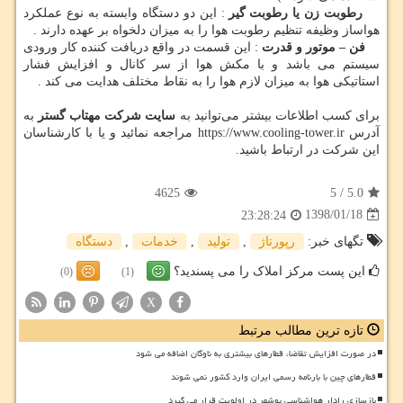
رطوبت زن یا رطوبت گیر
: این دو دستگاه وابسته به نوع عملکرد
هواساز وظیفه تنظیم رطوبت هوا را به میزان دلخواه بر عهده دارند .
فن – موتور و قدرت
: این قسمت در واقع دریافت کننده کار ورودی
سیستم می باشد و با مکش هوا از سر کانال و افزایش فشار
استاتیکی هوا به میزان لازم هوا را به نقاط مختلف هدایت می کند .
برای کسب اطلاعات بیشتر می‌توانید به
سایت شرکت مهتاب گستر
به
آدرس https://www.cooling-tower.ir مراجعه نمائید و یا با کارشناسان
این شرکت در ارتباط باشید.
4625
5
/
5.0
1398/01/18
23:28:24
تگهای خبر:
رپورتاژ
,
تولید
,
خدمات
,
دستگاه
این پست مرکز املاک را می پسندید؟
(0)
(1)
X
تازه ترین مطالب مرتبط
در صورت افزایش تقاضا، قطارهای بیشتری به ناوگان اضافه می شود
قطارهای چین با بارنامه رسمی ایران وارد کشور نمی شوند
بازسازی رادار هواشناسی بوشهر در اولویت قرار می گیرد