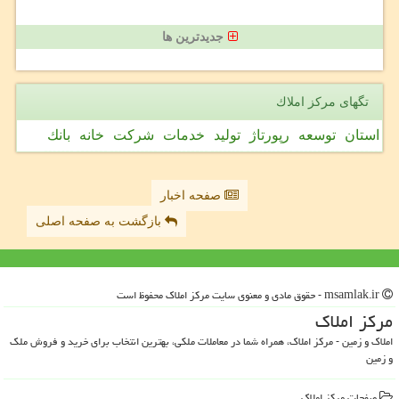
جدیدترین ها
تگهای مركز املاك
استان
توسعه
رپورتاژ
تولید
خدمات
شركت
خانه
بانك
صفحه اخبار
بازگشت به صفحه اصلی
msamlak.ir - حقوق مادی و معنوی سایت مركز املاك محفوظ است
مركز املاك
املاک و زمین - مرکز املاک، همراه شما در معاملات ملکی، بهترین انتخاب برای خرید و فروش ملک
و زمین
صفحات مركز املاك