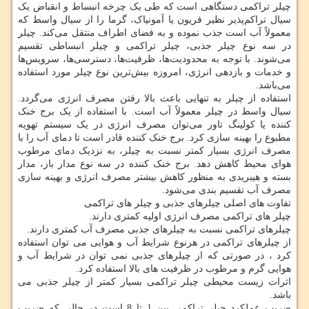
چیلر تراکمی دستگاهی است که طی یک چرخه انبساط و انقباض یک
سیال تراکم‌پذیر نظیر فریون یا آمونیاک، گرما را از سیال واسط که
معمولاً آب است جذب نموده و به فضای اطراف منتقل می‌کند. چیلر
در سه نوع چیلر جذبی، چیلر تراکمی و چیلر انبساطی تقسیم
می‌شوند. با توجه به محدودیت‌ها، ظرفیت‌ها، دسترسی‌ها، سرویس‌ها
و خدمات و بازدهی انرژی، امروزه بیش‌ترین نوع چیلر مورد استفاده
می‌باشد.
استفاده از چیلر به تنهایی باعث بالا رفتن مصرف انرژی می‌گردد.
سیال واسط در چیلر معمولاً آب است. با استفاده از یک برج خنک
کننده یا کولینگ تاور می‌توان مصرف انرژی در یک سیستم تهویه
مطبوع را بهینه سازی کرد. برج خنک کننده قادر است تا دمای آب را با
مصرف انرژی بسیار کمتر نسبت به چیلر، به نزدیک دمای مرطوب
هوای محیط کاهش دهد. برج خنک کننده در سه نوع مدار باز، مدار
بسته و هیبریدی به منظور کاهش بیشتر مصرف انرژی و بهینه سازی
مصرف آب تقسیم بندی می‌شود.
تفاوت های اصلی چیلرهای جذبی و چیلر های تراکمی
چیلر های تراکمی مصرف انرژی اولیه کمتری دارند.
چیلرهای تراکمی نسبت به چیلرهای جذبی مصرف آب کمتری دارند.
از چیلرهای تراکمی در هرنوع شرایط آب و هوایی می توان استفاده
کرد ، در صورتی که از چیلرهای جذبی نمی توان در شرایط آب و
هوایی گرم و مرطوب در ظرفیت های بالا استفاده کرد.
اثرات زیست محیطی چیلر تراکمی بسیار کمتر از چیلر جذبی می
باشد.
ضریب عملکرد چیلر تراکمی بین 1 تا 8 است در حالی که ضریب