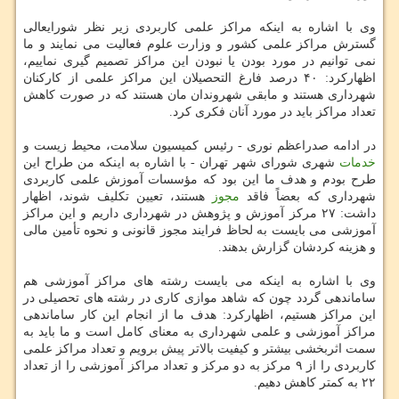
وی با اشاره به اینكه مراكز علمی كاربردی زیر نظر شورایعالی
گسترش مراكز علمی كشور و وزارت علوم فعالیت می نمایند و ما
نمی توانیم در مورد بودن یا نبودن این مراكز تصمیم گیری نماییم،
اظهاركرد: ۴۰ درصد فارغ التحصیلان این مراكز علمی از كاركنان
شهرداری هستند و مابقی شهروندان مان هستند كه در صورت كاهش
تعداد مراكز باید در مورد آنان فكری كرد.
در ادامه صدراعظم نوری - رئیس كمیسیون سلامت، محیط زیست و
خدمات
شهری شورای شهر تهران - با اشاره به اینكه من طراح این
طرح بودم و هدف ما این بود كه مؤسسات آموزش علمی كاربردی
شهرداری كه بعضاً فاقد
مجوز
هستند، تعیین تكلیف شوند، اظهار
داشت: ۲۷ مركز آموزش و پژوهش در شهرداری داریم و این مراكز
آموزشی می بایست به لحاظ فرایند مجوز قانونی و نحوه تأمین مالی
و هزینه كردشان گزارش بدهند.
وی با اشاره به اینكه می بایست رشته های مراكز آموزشی هم
ساماندهی گردد چون كه شاهد موازی كاری در رشته های تحصیلی در
این مراكز هستیم، اظهاركرد: هدف ما از انجام این كار ساماندهی
مراكز آموزشی و علمی شهرداری به معنای كامل است و ما باید به
سمت اثربخشی بیشتر و كیفیت بالاتر پیش برویم و تعداد مراكز علمی
كاربردی را از ۹ مركز به دو مركز و تعداد مراكز آموزشی را از تعداد
۲۲ به كمتر كاهش دهیم.