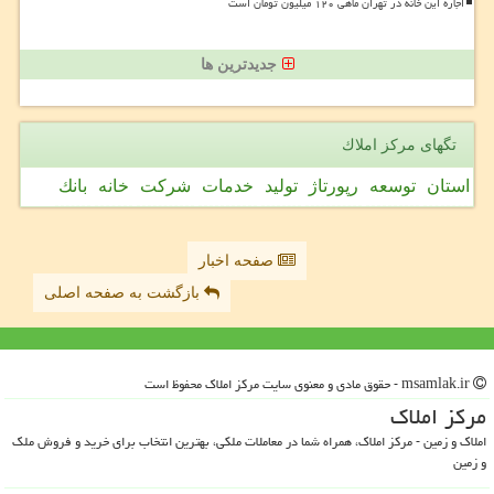
اجاره این خانه در تهران ماهی ۱۲۰ میلیون تومان است
جدیدترین ها
تگهای مركز املاك
استان
توسعه
رپورتاژ
تولید
خدمات
شركت
خانه
بانك
صفحه اخبار
بازگشت به صفحه اصلی
msamlak.ir - حقوق مادی و معنوی سایت مركز املاك محفوظ است
مركز املاك
املاک و زمین - مرکز املاک، همراه شما در معاملات ملکی، بهترین انتخاب برای خرید و فروش ملک
و زمین