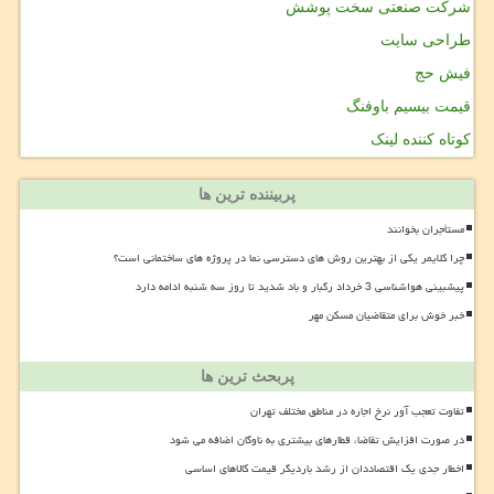
شرکت صنعتی سخت پوشش
طراحی سایت
فیش حج
قیمت بیسیم باوفنگ
کوتاه کننده لینک
پربیننده ترین ها
مستأجران بخوانند
چرا کلایمر یکی از بهترین روش های دسترسی نما در پروژه های ساختمانی است؟
پیشبینی هواشناسی 3 خرداد رگبار و باد شدید تا روز سه شنبه ادامه دارد
خبر خوش برای متقاضیان مسکن مهر
پربحث ترین ها
تفاوت تعجب آور نرخ اجاره در مناطق مختلف تهران
در صورت افزایش تقاضا، قطارهای بیشتری به ناوگان اضافه می شود
اخطار جدی یک اقتصاددان از رشد باردیگر قیمت کالاهای اساسی