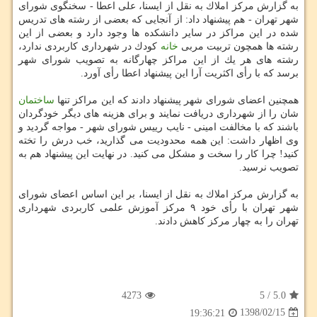
به گزارش مركز املاك به نقل از ایسنا، علی اعطا - سخنگوی شورای
شهر تهران - هم پیشنهاد داد: از آنجایی كه بعضی از رشته های تدریس
شده در این مراكز در سایر دانشكده ها وجود دارد و بعضی از این
رشته ها همچون تربیت مربی
خانه
كودك در شهرداری كاربردی ندارد،
رشته های هر یك از این مراكز چهارگانه به تصویب شورای شهر
برسد كه با رأی اكثریت آرا این پیشنهاد اعطا رأی آورد.
همچنین اعضای شورای شهر پیشنهاد دادند كه این مراكز تنها
ساختمان
شان را از شهرداری دریافت نمایند و برای هزینه های دیگر خودگردان
باشند كه با مخالفت امینی - نایب رییس شورای شهر - مواجه گردید و
وی اظهار داشت: این همه محدودیت می گذارید، خب درش را تخته
كنید! چرا كار را سخت و مشكل می كنید. در نهایت این پیشنهاد هم به
تصویب نرسید.
به گزارش مركز املاك به نقل از ایسنا، بر این اساس اعضای شورای
شهر تهران با رأی خود ۹ مركز آموزش علمی كاربردی شهرداری
تهران را به چهار مركز كاهش دادند.
4273
5
/
5.0
1398/02/15
19:36:21