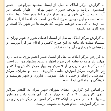
به گزارش مركز املاك به نقل از ایسنا، محمود میرلوحی - عضو
كمیسیون برنامه و بودجه شورای شهر تهران - اظهار داشت: در
آستانه دو سالگی شورای شهر قرار داریم اما هنوز ساختارها اصلاح
نشده است و این دومین طرح اصلاحی است كه اعضا آنرا به طاق
می زنند. تا كی می خواهیم بگوییم كه هزینه ها در شهر بالا است و
هیچ كاری هم نكنیم؟
به گزارش مركز املاك به نقل از ایسنا، اعضای شورای شهر تهران به
پیشنهاد مهلت یك ماهه به این طرح كاهش و ادغام مراكز آموزشی و
پژوهشی شهرداری رأی مثبت ندادند.
به گزارش مركز املاك به نقل از ایسنا، صدر اعظم نوری به دنبال رد
مهلت یك ماهه به تعلیق این طرح اظهار داشت: پیشنهاد من این است
كه مراكز علمی كاربردی از ۹ مركز به چهار مركز كاهش پیدا كند و
در چارچوب مركز آموزش علمی كاربردی ایمنی و بحران، مركز
آموزشی ترافیك و حمل و نقل عمومی، فناوری و شهر هوشمند و
فرهنگی و اجتماعی ایجاد شود.
بر اساس این گزارش اعضای شورای شهر تهران به كاهش مراكز
علمی كاربردی از ۹ مركز به چهار مركز رأی مثبت دادند همینطور
پیشنهاد اعضا در خصوص اینكه ۲۲ مركز آموزشی دیگر شهرداری در
یك مركز آموزشی ادغام شوند به تصویب نرسید.