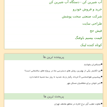
آب شیرین کن - دستگاه آب شیرین کن
خرید و فروش خودرو
شرکت صنعتی سخت پوشش
طراحی سایت
فیش حج
قیمت بیسیم باوفنگ
کوتاه کننده لینک
پربیننده ترین ها
مستأجران بخوانند
چرا کلایمر یکی از بهترین روش های دسترسی نما در پروژه های ساختمانی است؟
پیشبینی هواشناسی 3 خرداد رگبار و باد شدید تا روز سه شنبه ادامه دارد
خبر خوش برای متقاضیان مسکن مهر
پربحث ترین ها
تفاوت تعجب آور نرخ اجاره در مناطق مختلف تهران