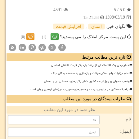
4591
5
/
5.0
1398/03/19
15:21:38
تگهای خبر:
استان
,
افزایش قیمت
این پست مرکز املاک را می پسندید؟
(0)
(1)
X
تازه ترین مطالب مرتبط
اخطار جدی یک اقتصاددان از رشد باردیگر قیمت کالاهای اساسی
اعلام جزئیات وام اسکان موقت و بازسازی به صدمه دیدگان جنگ
وضعیت هوای ۵ روز آینده کشور اخطار رگبارهای تابستانی در ۷ استان
ترافیک سنگین در چالوس تردد در مسیرهای منتهی به مرزهای اربعین روان است
نظرات بینندگان در مورد این مطلب
نظر شما در مورد این مطلب
نام:
ایمیل: