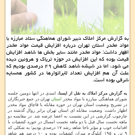
به گزارش مركز املاك دبیر شورای هماهنگی ستاد مبارزه با
مواد مخدر استان تهران درباره افزایش قیمت مواد مخدر
اظهار داشت: مواد مخدر مانند سایر بخش ها شاهد افزایش
قیمت بوده كه این افزایش در حوزه تریاك و هروئین دیده
می شود، اما در شیشه شاهد كاهش ۴۹ درصدی بودیم كه
علت آن هم افزایش تعداد لابراتوارها در كشور همسایه
شرقی بوده است.
به گزارش مركز املاك به نقل از ایسنا،
اسدی در انتها دومین جلسه
شورای هماهنگی مبارزه با مواد مخدر
استان
تهران در جمع خبرنگاران
در تشریح وضعیت استان تهران در حوزه مقابله با قاچاق مواد مخدر
اظهار داشت: وضعیت مقابله ای استان تهران برابر روال گذشته در
چارچوب گزارشی در این نشست به اعضا عرضه شد. در مقایسه دو
ماهه نخست سال قبل با دو ماهه نخست امسال در حوزه كشفیات با
اقدامات خوب و مؤثر ناجا شاهد رشد ۱۷ درصدی بودیم؛ به شكلی كه
۹ تن و ۱۹۵ كیلوگرم میزان كشفیات بوده و ۱۰ درصد هم شاهد