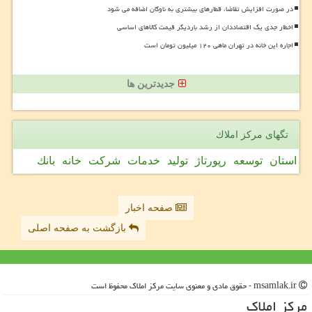
در صورت افزایش تقاضا، قطارهای بیشتری به ناوگان اضافه می شود
اخطار جدی یک اقتصاددان از رشد باردیگر قیمت کالاهای اساسی
اجاره این خانه در تهران ماهی ۱۲۰ میلیون تومان است
جدیدترین ها
تگهای مركز املاك
استان
توسعه
رپورتاژ
تولید
خدمات
شركت
خانه
بانك
صفحه اخبار
بازگشت به صفحه اصلی
msamlak.ir - حقوق مادی و معنوی سایت مركز املاك محفوظ است
مركز املاك