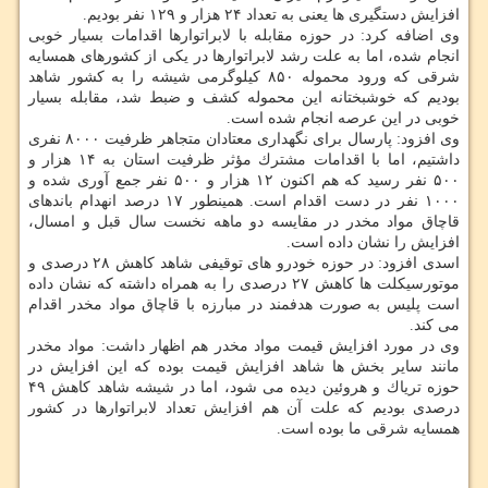
افزایش دستگیری ها یعنی به تعداد ۲۴ هزار و ۱۲۹ نفر بودیم.
وی اضافه كرد: در حوزه مقابله با لابراتوارها اقدامات بسیار خوبی
انجام شده، اما به علت رشد لابراتوارها در یكی از كشورهای همسایه
شرقی كه ورود محموله ۸۵۰ كیلوگرمی شیشه را به كشور شاهد
بودیم كه خوشبختانه این محموله كشف و ضبط شد، مقابله بسیار
خوبی در این عرصه انجام شده است.
وی افزود: پارسال برای نگهداری معتادان متجاهر ظرفیت ۸۰۰۰ نفری
داشتیم، اما با اقدامات مشترك مؤثر ظرفیت استان به ۱۴ هزار و
۵۰۰ نفر رسید كه هم اكنون ۱۲ هزار و ۵۰۰ نفر جمع آوری شده و
۱۰۰۰ نفر در دست اقدام است. همینطور ۱۷ درصد انهدام باندهای
قاچاق مواد مخدر در مقایسه دو ماهه نخست سال قبل و امسال،
افزایش را نشان داده است.
اسدی افزود: در حوزه خودرو های توقیفی شاهد كاهش ۲۸ درصدی و
موتورسیكلت ها كاهش ۲۷ درصدی را به همراه داشته كه نشان داده
است پلیس به صورت هدفمند در مبارزه با قاچاق مواد مخدر اقدام
می كند.
وی در مورد افزایش قیمت مواد مخدر هم اظهار داشت: مواد مخدر
مانند سایر بخش ها شاهد افزایش قیمت بوده كه این افزایش در
حوزه تریاك و هروئین دیده می شود، اما در شیشه شاهد كاهش ۴۹
درصدی بودیم كه علت آن هم افزایش تعداد لابراتوارها در كشور
همسایه شرقی ما بوده است.