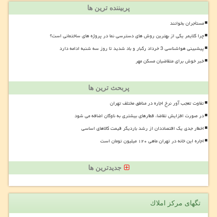
پربیننده ترین ها
مستأجران بخوانند
چرا کلایمر یکی از بهترین روش های دسترسی نما در پروژه های ساختمانی است؟
پیشبینی هواشناسی 3 خرداد رگبار و باد شدید تا روز سه شنبه ادامه دارد
خبر خوش برای متقاضیان مسکن مهر
پربحث ترین ها
تفاوت تعجب آور نرخ اجاره در مناطق مختلف تهران
در صورت افزایش تقاضا، قطارهای بیشتری به ناوگان اضافه می شود
اخطار جدی یک اقتصاددان از رشد باردیگر قیمت کالاهای اساسی
اجاره این خانه در تهران ماهی ۱۲۰ میلیون تومان است
جدیدترین ها
تگهای مركز املاك