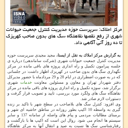
مركز املاك: سرپرست حوزه مدیریت كنترل جمعیت حیوانات
شهری از رفع نقصها نقاهتگاه سگ های بدون صاحب كهریزك
تا ده روز آتی آگاهی داد.
به گزارش مركز املاك به نقل از ایسنا،
مجید مجیدی سرپرست حوزه
مدیریت كنترل جمعیت حیوانات شهری (شركت ساماندهی) درباره ی
جلسه پیرامون تكمیل و راه اندازی پروژه های باقی مانده در مركز
نگهداری سگ های بدون صاحب در كهریزك اظهار داشت: در جلساتی
كه در به صورت اضطراری در ایام 28 و 29 مردادماه با حضور مدیركل
دفتر شهردار تهران و معاون و مسئولین معاونت
خدمات
شهری
برگزار شد، سوژه تكمیل و راه اندازی پروژه های باقی مانده در مركز
نقاهتگاه سگ های ولگرد مورد بررسی، تایید و تصویب قرار گرفت و
دستورات لازم صادر شد.
وی افزود: كنترل سگ های بلاصاحب در سطح شهر با تاكید بر زنده
گیری به واسطه 10 اكیپ بطور روزانه در مناطق حاشیه ای شهر و
برمبنای مطالبات مردمی و پیام های واصله از سامانه 137 و سایر
سیستم ها انجام می شود. روال این است كه اكیپ ها با بازگشت و
رفتارشناسی سگ ها نسبت به صید و انتقال آنها به مركز نقاهتگاه