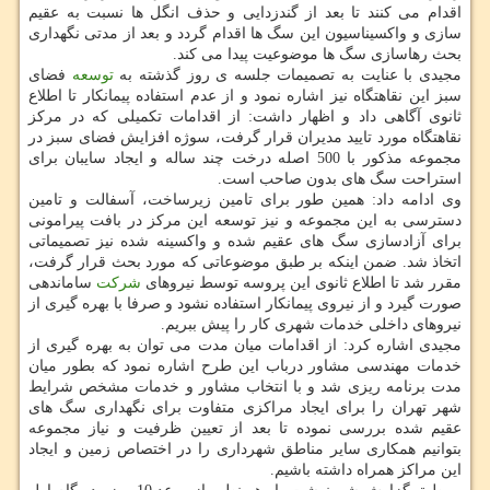
اقدام می كنند تا بعد از گندزدایی و حذف انگل ها نسبت به عقیم
سازی و واكسیناسیون این سگ ها اقدام گردد و بعد از مدتی نگهداری
بحث رهاسازی سگ ها موضوعیت پیدا می كند.
مجیدی با عنایت به تصمیمات جلسه ی روز گذشته به
توسعه
فضای
سبز این نقاهتگاه نیز اشاره نمود و از عدم استفاده پیمانكار تا اطلاع
ثانوی آگاهی داد و اظهار داشت: از اقدامات تكمیلی كه در مركز
نقاهتگاه مورد تایید مدیران قرار گرفت، سوژه افزایش فضای سبز در
مجموعه مذكور با 500 اصله درخت چند ساله و ایجاد سایبان برای
استراحت سگ های بدون صاحب است.
وی ادامه داد: همین طور برای تامین زیرساخت، آسفالت و تامین
دسترسی به این مجموعه و نیز توسعه این مركز در بافت پیرامونی
برای آزادسازی سگ های عقیم شده و واكسینه شده نیز تصمیماتی
اتخاذ شد. ضمن اینكه بر طبق موضوعاتی كه مورد بحث قرار گرفت،
مقرر شد تا اطلاع ثانوی این پروسه توسط نیروهای
شركت
ساماندهی
صورت گیرد و از نیروی پیمانكار استفاده نشود و صرفا با بهره گیری از
نیروهای داخلی خدمات شهری كار را پیش ببریم.
مجیدی اشاره كرد: از اقدامات میان مدت می توان به بهره گیری از
خدمات مهندسی مشاور درباب این طرح اشاره نمود كه بطور میان
مدت برنامه ریزی شد و با انتخاب مشاور و خدمات مشخص شرایط
شهر تهران را برای ایجاد مراكزی متفاوت برای نگهداری سگ های
عقیم شده بررسی نموده تا بعد از تعیین ظرفیت و نیاز مجموعه
بتوانیم همكاری سایر مناطق شهرداری را در اختصاص زمین و ایجاد
این مراكز همراه داشته باشیم.