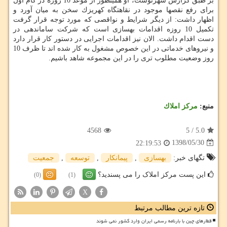
بر طبق گزارش شهرنوشت، او همینطور از موعد 10 روزه در گام اول
برای رفع نقصها موجود در نقاهتگاه كهریزك سخن به میان آورد و
اظهار داشت: از دیگر شرایط و نواقصی كه مورد توجه قرار گرفت
تكمیل 10 روزه اقدامات بهسازی است كه شركت ساماندهی در
دست اقدام داشت. الان نیز اقدامات اجرایی در دستور كار قرار دارد
و نیروهای خدماتی در این خصوص مشغول به كار شده اند تا ظرف 10
روز وضعیت مطلوب تری را در این مجموعه شاهد باشیم.
منبع:
مركز املاك
4568
5
/
5.0
1398/05/30
22:19:53
تگهای خبر:
بهسازی
,
پیمانكار
,
توسعه
,
جمعیت
این پست مرکز املاک را می پسندید؟
(0)
(1)
X
تازه ترین مطالب مرتبط
قطارهای چین با بارنامه رسمی ایران وارد کشور نمی شوند