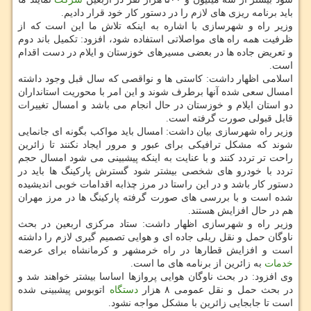
باید برنامه ریزی های لازم را در دستور كار خود قرار دادیم.
وزیر راه و شهرسازی با اشاره به اینكه تلاش ما این است كه از
ظرفیت همه راه های مواصلاتی استفاده شود، افزود: تكمیل باند دوم
و تعریض جاده ها در بعضی مسیرهای خوزستان و ایلام در دست اقدام
است.
اسلامی اظهار داشت: كاستی ها و نواقصی كه سال قبل وجود داشته
امسال سعی شده آنها برطرف شوند و این امر با محوریت استانداران
دو استان ایلام و خوزستان در حال انجام می باشد و امسال تغییرات
قابل قبولی صورت گرفته است.
وزیر راه شهرسازی بیان داشت: امسال باید مواكب بگونه ای جانمایی
شوند كه مشكل ترافیكی برای عبور و مرور ایجاد نكنند تا زائرین
راحت تر تردد كنند و با عنایت به اینكه پیشبینی می شود امسال حجم
تردد با خودرو های شخصی بیشتر شود گسترش پاركینگ ها باید در
دستور كار باشد و در این راستا در مرز چذابه اقدامات خوبی اندیشیده
شده است و با بررسی های صورت گرفته پاركینگ ها در مرز مهران
هم در حال افزایش هستند.
وزیر راه و شهرسازی اظهار داشت: ستاد مركزی اربعین در بحث
ناوگان حمل و نقل ریلی جاده ای و هوایی تصمیم گیری لازم را داشته
است و افزایش قطارها در راه خرمشهر و كرمانشاه برای عرضه
خدمات
به زائرین از برنامه های ما است.
وی افزود: در بحث ناوگان هوایی پروازها اساسا بیشتر خواهند شد و
در بحث حمل و نقل عمومی ۸ هزار
دستگاه
اتوبوس پیشبینی شده
است تا جابجایی زائرین با مشكل مواجه نشود.