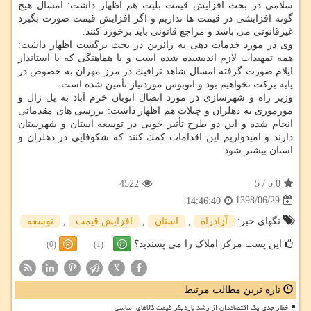
سلامی در بحث افزایش قیمت بلیت هم اظهار داشت: امسال هیچ
گونه افزایشی در قیمت ها نداریم و اگر افزایش قیمت صورت بگیرد
غیرقانونی می باشد و مراجع قانونی باید برخورد كنند.
وی در مورد خدمات دهی به زائرین در بحث برگشت اظهار داشت:
همه تمهیدات لازم اندیشیده شده است و با هماهنگی كه با استاندار
ایلام صورت گرفته امسال شاهد ترافیك در مرز مهران به خصوص در
پایه بركت نخواهیم بود و اتوبوس موردنیاز تأمین شده است.
وزیر راه و شهرسازی در مورد اتصال اتوبان خرم آباد به پل زال و
مورموری به دهلران و چیلات هم اظهار داشت: بررسی های مقدماتی
انجام شده و این دو طرح تأثیر خوبی در توسعه استان و شهرستان
دارند و امیدواریم این اقدامات كمك كنند كه شكوفایی در دهلران و
استان بیشتر شود.
4522
5
/
5.0
1398/06/29
14:46:40
تگهای خبر:
آزادراه
,
استان
,
افزایش قیمت
,
توسعه
این پست مرکز املاک را می پسندید؟
(0)
(1)
X
تازه ترین مطالب مرتبط
اخطار جدی یک اقتصاددان از رشد باردیگر قیمت کالاهای اساسی