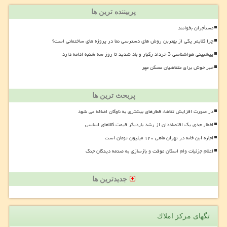
پربیننده ترین ها
مستأجران بخوانند
چرا کلایمر یکی از بهترین روش های دسترسی نما در پروژه های ساختمانی است؟
پیشبینی هواشناسی 3 خرداد رگبار و باد شدید تا روز سه شنبه ادامه دارد
خبر خوش برای متقاضیان مسکن مهر
پربحث ترین ها
در صورت افزایش تقاضا، قطارهای بیشتری به ناوگان اضافه می شود
اخطار جدی یک اقتصاددان از رشد باردیگر قیمت کالاهای اساسی
اجاره این خانه در تهران ماهی ۱۲۰ میلیون تومان است
اعلام جزئیات وام اسکان موقت و بازسازی به صدمه دیدگان جنگ
جدیدترین ها
تگهای مركز املاك