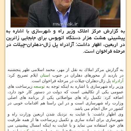
به گزارش مركز املاك وزیر راه و شهرسازی با اشاره به
پیشبینی هشت هزار دستگاه اتوبوس برای جابجایی زائرین
در اربعین، اظهار داشت: آزادراه پل زال-دهلران-چیلات در
مرحله فراخوان است.
به گزارش مركز املاك به نقل از مهر، محمد اسلامی ظهر پنجشنبه
در بازدید از محورهای دهلران در جنوب
استان
ایلام تصریح كرد:
آزادراه
پل زال-دهلران-چیلات در مرحله فراخوان است.
وزیر راه شهرسازی با اشاره به اینكه توجه به
توسعه
زیرساخت های
عمومی یكی از تكالیفی است كه دولت در دستور كار خود دارد،
اضافه كرد: تكمیل راه های مواصلاتی یكی از برنامه های اصلی
وزارت راه شهرسازی است و در این راستا هم اقدامات خوبی در
كشور در حال انجام می باشد.
وی اظهار داشت: با عنایت به نزدیك شدن اربعین وزارت راه و
شهرسازی برای آماده سازی و تكمیل زیرساخت ها از همه ظرفیت
های خود استفاده می نماید و با عنایت به اینكه امسال پیشبینی می
شود بیشتر از سه میلیون و ۵۰۰ هزار نفر در اربعین
شركت
نمایند ما