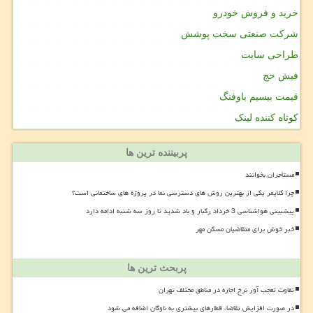
خرید و فروش خودرو
شرکت صنعتی سخت پوشش
طراحی سایت
فیش حج
قیمت بیسیم باوفنگ
کوتاه کننده لینک
پربیننده ترین ها
مستأجران بخوانند
چرا کلایمر یکی از بهترین روش های دسترسی نما در پروژه های ساختمانی است؟
پیشبینی هواشناسی 3 خرداد رگبار و باد شدید تا روز سه شنبه ادامه دارد
خبر خوش برای متقاضیان مسکن مهر
پربحث ترین ها
تفاوت تعجب آور نرخ اجاره در مناطق مختلف تهران
در صورت افزایش تقاضا، قطارهای بیشتری به ناوگان اضافه می شود