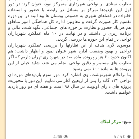
نظارت ستادی بر نواحی شهرداری متمركز نبود، عنوان كرد: در دور
اول این بازدیدها تمركز بر مسائل در رابطه با حضور و استفاده
خانواده در فضاهای شهری به خصوص بوستان ها بود البته در این دوره
تقسیم كار صورت گرفت و معاونین اداره كل هماهنگی امور مناطق
هم هر یك حضور و نظارت بر حوزه های اجتماعی، نگهداشت، مالی و
برنامه ریزی را داشتند و در نهایت در ۱۰ ماه عملكرد شهرداران
نواحی در تمام این حوزه ها بررسی گردید.
موسوی لاری هدف از این نظارتها را بررسی عملكرد شهرداران
نواحی و بهبود وضعیت اداره شهر عنوان نمود و اظهار داشت: هم
اكنون حدود ۶۰ هزار پرونده ماده صد در شهرداری تهران داریم كه اگر
نظارت های مستمر و دقیق نواحی انجام می شد، شاید خیلی از این
پرونده ها به ماده ۱۰۰ نمی رسید.
بنا براعلام شهرنوشت، وی اشاره كرد: دور سوم بازدیدهای دوره ای
نواحی ۱۲۲ گانه را پس از اربعین آغاز می نماییم. این دور با محوریت
پروژه های دارای اولویت در سال ۹۸ است و هفته ای دو روز بازدید
خواهیم داشت.
منبع:
مركز املاك
4266
5
/
5.0