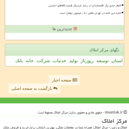
اخطار جدی یک اقتصاددان از رشد باردیگر قیمت کالاهای اساسی
اجاره این خانه در تهران ماهی ۱۲۰ میلیون تومان است
جدیدترین ها
تگهای مركز املاك
استان
توسعه
رپورتاژ
تولید
خدمات
شركت
خانه
بانك
صفحه اخبار
بازگشت به صفحه اصلی
msamlak.ir - حقوق مادی و معنوی سایت مركز املاك محفوظ است
مركز املاك
املاک و زمین - مرکز املاک، همراه شما در معاملات ملکی، بهترین انتخاب برای خرید و فروش ملک