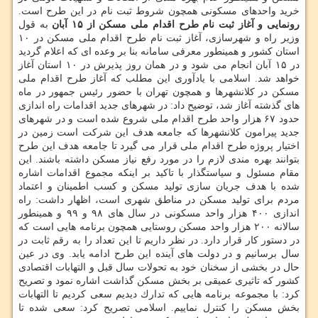
خرید واحدهای مسكونی همچون شروط ثبت نام در این طرح است.
رونمایی و آغاز ثبت نام طرح اقدام ملی مسكن از ۱۵ آبان
به قول
وزیر راه و شهرسازی، آغاز ثبت نام طرح اقدام ملی مسكن در ۱۰
استان كشور و همینطور معرفی سامانه بنا بر وعده ای كه اعلام گردید
در ۱۵ آبان انجام می شود و در همان روز پذیرش در ۱۰ استان آغاز
خواهد شد. اسلامی با یادآوری این مطلب كه آغاز طرح اقدام ملی
مسكن در كلانشهرها و همچون تهران با حضور رئیس جمهور در ماه
های گذشته آغاز شد، توضیح داد: در شهرهای جدید اقدامات راه اندازی
حدود ۶۷ هزار واحد طرح اقدام ملی شروع شده است و در شهرهای
جدید پیرامون كلانشهرها كه جامعه هدف این شركت است زمین در
اختیار پروژه طرح اقدام ملی قرار می گیرد تا جامعه هدف این طرح
بتوانند بهره مندی لازم را در مورد رفع نیاز مسكن داشته باشند. این
مقام مسئول و سیاستگذار با تاكید بر اینكه مجموع اقدامات اشاره
شده با هدف جریان سازی تولید مسكن و كسب اطمینان و اعتماد
مردم برای تولید مسكن در مناطق شهری است، اظهار داشت: راه
اندازی ۴۰۰ هزار واحد مسكونی در سال های ۹۸ و ۹۹ و همینطور
سالانه ۲۰۰ هزار واحد مسكن روستایی همچون برنامه هایی است كه
در دستور كار قرار دارد. در نظر داریم تا این تعداد را به رقم ثابت در
سال برسانیم و در دولت های آینده این طرح ادامه یابد. وی در عین
حال در بخشی از سخنان خود به تحولات سال قبل و التهابات اقتصادی
كشور كه تاثیری عمیقی بر بخش مسكن گذاشت اشاره نمود و تصریح
كرد: با مجموعه برنامه هایی كه تدارك دیدیم سعی كردیم تا التهابات
بخش مسكن را كنترل نماییم. اسلامی تصریح كرد: سعی شده تا