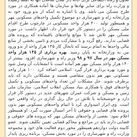
و وزارت راه برای سایر نهادها و سازمان ها آماده همكاری در مورد
طرح مسكن می باشد. وی با اشاره به اینكه از بدو ورود خود به
وزارتخانه راه و شهرسازی دو موضوعِ تكمیل واحدهای مسكونی مهر
و همینطور تولید ۴۰۰ هزار واحد مسكونی در چارچوب طرح اقدام
ملی مسكن را در دستور كار خود قرار داد، اظهار داشت: در مورد
مسكن مهر تلاش شد تا موانع واحدهای باقیمانده كه پرونده های
قضایی ندارند، رفع گردد و با مشاركت مردم و تامین بخشی از منابع
مالی واحدها به اتمام برسند كه تابحال كار ۱۴۵ هزار واحد از بدو ورود
من به وزارتخانه به پایان رسید.
بهره برداری از ۱۴۵ هزار واحد
مسكن مهر در سال ۹۷ و ۹۸
وزیر راه و شهرسازی افزود: بیشتر از
۱۴۰ هزار واحد مسكن مهر هم آماده است تا انشعابات آن وصل شود
و مورد بهره برداری قرار گیرد. اسلامی اضافه كرد: ۱۰۰ هزار واحد
مسكونی مهر هم بدون متقاضی هستند و مشكلاتی دارند كه باید
برطرف شوند. حل مشكلات این تعداد واحدهای مسكونی و تكمیل
واحدهای فوق با همكاری بنیاد مسكن انقلاب اسلامی، سازمان ملی
زمین و مسكن و شركت عمران شهرهای جدید در دستور كار قرار
دارد و خوشبختانه با تلاش در حال ریل گذاری در راه واقعی خود
است. وی ابراز امیدواری كرد تا اتمام واحدهای مسكونی مهر بدون
پرونده های قضایی و حقوقی تا آخر امسال صورت گیرد. او همینطور
اعلام نمود: بعضی از واحدهای مسكن مهر كه پرونده های حقوقی و
قضایی دارند باید در مراجع و محاكم قضایی تعیین تكلیف شوند. عضو
كابینه دولت دوازدهم همینطور محور دوم فعالیت های خود و مجموعه
وزارت راه و شهرسازی را در مورد بخش مسكن، برنامه ریزی پایدار