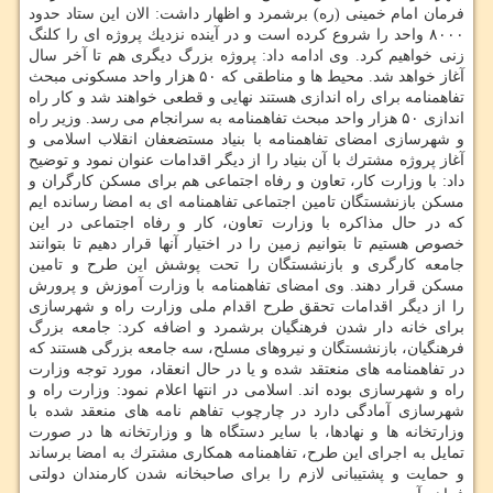
فرمان امام خمینی (ره) برشمرد و اظهار داشت: الان این ستاد حدود
۸۰۰۰ واحد را شروع كرده است و در آینده نزدیك پروژه ای را كلنگ
زنی خواهیم كرد. وی ادامه داد: پروژه بزرگ دیگری هم تا آخر سال
آغاز خواهد شد. محیط ها و مناطقی كه ۵۰ هزار واحد مسكونی مبحث
تفاهمنامه برای راه اندازی هستند نهایی و قطعی خواهند شد و كار راه
اندازی ۵۰ هزار واحد مبحث تفاهمنامه به سرانجام می رسد. وزیر راه
و شهرسازی امضای تفاهمنامه با بنیاد مستضعفان انقلاب اسلامی و
آغاز پروژه مشترك با آن بنیاد را از دیگر اقدامات عنوان نمود و توضیح
داد: با وزارت كار، تعاون و رفاه اجتماعی هم برای مسكن كارگران و
مسكن بازنشستگان تامین اجتماعی تفاهمنامه ای به امضا رسانده ایم
كه در حال مذاكره با وزارت تعاون، كار و رفاه اجتماعی در این
خصوص هستیم تا بتوانیم زمین را در اختیار آنها قرار دهیم تا بتوانند
جامعه كارگری و بازنشستگان را تحت پوشش این طرح و تامین
مسكن قرار دهند. وی امضای تفاهمنامه با وزارت آموزش و پرورش
را از دیگر اقدامات تحقق طرح اقدام ملی وزارت راه و شهرسازی
برای خانه دار شدن فرهنگیان برشمرد و اضافه كرد: جامعه بزرگ
فرهنگیان، بازنشستگان و نیروهای مسلح، سه جامعه بزرگی هستند كه
در تفاهمنامه های منعتقد شده و یا در حال انعقاد، مورد توجه وزارت
راه و شهرسازی بوده اند. اسلامی در انتها اعلام نمود: وزارت راه و
شهرسازی آمادگی دارد در چارچوب تفاهم نامه های منعقد شده با
وزارتخانه ها و نهادها، با سایر دستگاه ها و وزارتخانه ها در صورت
تمایل به اجرای این طرح، تفاهمنامه همكاری مشترك به امضا برساند
و حمایت و پشتیبانی لازم را برای صاحبخانه شدن كارمندان دولتی