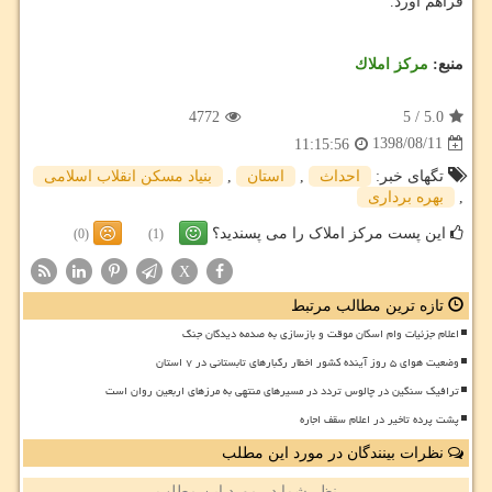
فراهم آورد.
منبع:
مركز املاك
4772
5
/
5.0
1398/08/11
11:15:56
تگهای خبر:
احداث
,
استان
,
بنیاد مسكن انقلاب اسلامی
,
بهره برداری
این پست مرکز املاک را می پسندید؟
(0)
(1)
X
تازه ترین مطالب مرتبط
اعلام جزئیات وام اسکان موقت و بازسازی به صدمه دیدگان جنگ
وضعیت هوای ۵ روز آینده کشور اخطار رگبارهای تابستانی در ۷ استان
ترافیک سنگین در چالوس تردد در مسیرهای منتهی به مرزهای اربعین روان است
پشت پرده تاخیر در اعلام سقف اجاره
نظرات بینندگان در مورد این مطلب
نظر شما در مورد این مطلب