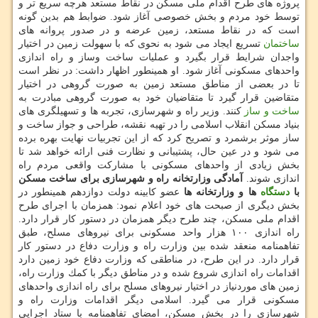
پروژه های طرح اقدام ملی مسكن در نقاط مستعد هرچه سریع تر و
توسط خود مردم و بخش خصوصی آغاز شود. ضوابط هم بدین گونه
است كه در نقاط مستعد، زمین عرضه و در صدور پروانه های
ساختمان
تسریع ایجاد می شود به نحوی كه با سهولت زمین در اختیار
واجدان شرایط قرار بگیرد و عملیات ساخت وساز و راه اندازی
واحدهای مسكونی آغاز شود. او همینطور اظهار داشت: در نظر است
تا در بعضی از مناطق مستعد زمین به صورت گروهی در اختیار
متقاضین قرار گیرد تا متقاضیان خود به صورت گروهی مبادرت به
ساخت و ساز
كنند. وزیر راه و شهرسازی، تجربه ها و تسهیلگری های
بنیاد مسكن انقلاب اسلامی را در تهیه نقشه، طراحی و جواز ساخت و
ساز موثر برشمرد و تصریح كرد كه از این تجربیات نهایت بهره برده
می شود و در عین حال، پشتیبانی و نظارت فنی ارائه خواهد شد تا
بخش زیادی از واحدهای مسكونی با مشاركت واقعی مردم راه
اندازی شوند.
آمادگی وزارتخانه راه و شهرسازی برای ساخت مسكن
با
دستگاه
ها و وزارتخانه ها
عضو كابینه دولت دوازدهم همینطور در
بخش دیگری از صبحت های خود اعلام نمود: همزمان با اجرای طرح
اقدام ملی مسكن، چند طرح دیگر همزمان در دستور كار قرار دارد.
راه اندازی ۱۰۰ هزار واحد مسكونی برای نیروهای مسلح، طبق
تفاهمنامه منعقد شده بین وزارت راه و وزارت دفاع در دستور كار
قرار دارد. در این طرح، در مناطقی كه وزارت دفاع خود زمین دارد
اقدامات راه اندازی شروع شده و در مناطق دیگر با كمك وزارت راه،
زمین های موردنیاز در اختیار نیروهای مسلح برای راه اندازی واحدهای
مسكونی قرار می گیرد. اسلامی دیگر اقدامات وزارت راه و
شهرسازی را در بخش مسكن، امضای تفاهمنامه با ستاد اجرایی