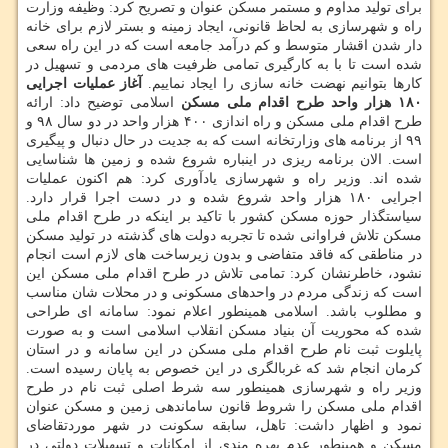
برای تولید مداوم و مستمر مسكن عنوان و تصریح كرد: وظیفه وزارت
راه و شهرسازی به لحاظ قانونی، ایجاد زمینه و بستر لازم برای خانه
دار شدن اقشار متوسط و كم درآمد جامعه است كه در این راه سعی
شده است تا با به كارگیری تمامی ظرفیت های مردمی و تسهیل در
كارها بتوانیم نهضت خانه سازی را ایجاد نماییم.
آغاز عملیات اجرایی
۱۸۰ هزار واحد طرح اقدام ملی مسكن
اسلامی توضیح داد: ارائه
طرح اقدام ملی مسكن و راه اندازی ۴۰۰ هزار واحد در دو سال ۹۸ و
۹۹ از برنامه های وزارتخانه است كه به جدیت در حال دنبال و پیگیری
است. الان برنامه ریزی در اینباره شروع شده و زمین ها شناسایی
شده اند. وزیر راه و شهرسازی یادآوری كرد: هم اكنون عملیات
اجرایی ۱۸۰ هزار واحد شروع شده و در دست اجرا قرار دارد.
سیاستگذار حوزه مسكن كشور با تاكید بر اینكه در طرح اقدام ملی
مسكن تلاش فراوانی شده تا تجربه دولت های گذشته در تولید مسكن
در مناطقی كه فاقد متفاضی و بدون زیرساخت های لازم است انجام
نشود، خاطرنشان كرد: تمامی تلاش در طرح اقدام ملی مسكن این
است كه زندگی مردم در واحدهای مسكونی و در محلات شان مناسب
و مطلوب باشد. اسلامی همینطور اعلام نمود: سامانه ای طراحی
شده كه محوریت آن بنیاد مسكن انقلاب اسلامی است و به صورت
پایلوت ثبت نام طرح اقدام ملی مسكن در این سامانه و در استان
كرمان انجام شد كه غربالگری در این خصوص به پایان رسیده است.
وزیر راه و شهرسازی همینطور سه شرط اصلی ثبت نام در طرح
اقدام ملی مسكن را شروط قانون ساماندهی زمین و مسكن عنوان
نمود و اظهار داشت: تاهل، سابقه سكونت در شهر موردتقاضای
مسكن و همینطور عدم بهره مندی از امكانات و تسهیلات دولتی در