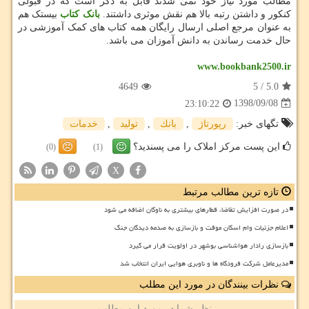
مطالب مورد نیاز خود نمی شدند قابل به ذکر است که در قبولی
کنکور و داشتن رتبه بالا هم نقش موثری داشتند.
بانک کتاب
بیستک هم
به عنوان مرجع اصلی ارسال رایگان همه کتاب های کمک آموزشی در
حال خدمت رساندن به دانش آموزان می باشد.
www.bookbank2500.ir
4649
5
/
5.0
1398/09/08
23:10:22
تگهای خبر:
رپورتاژ
,
بانك
,
تولید
,
خدمات
این پست مرکز املاک را می پسندید؟
(0)
(1)
X
تازه ترین مطالب مرتبط
در صورت افزایش تقاضا، قطارهای بیشتری به ناوگان اضافه می شود
اعلام جزئیات وام اسکان موقت و بازسازی به صدمه دیدگان جنگ
بازسازی رادار هواشناسی بوشهر در اولویت قرار می گیرد
مدیرعامل شرکت فرودگاه ها و ناوبری هوایی ایران انتخاب شد
نظرات بینندگان در مورد این مطلب
نظر شما در مورد این مطلب