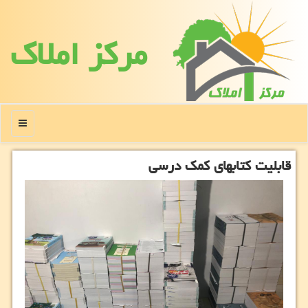
مركز املاك
منو
قابلیت كتابهای كمك ‏درسی