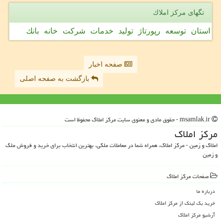
تگهای مركز املاك
استان
توسعه
رپورتاژ
تولید
خدمات
شركت
خانه
بانك
صفحه اخبار
بازگشت به صفحه اصلی
msamlak.ir - حقوق مادی و معنوی سایت مركز املاك محفوظ است
مركز املاك
املاک و زمین - مرکز املاک، همراه شما در معاملات ملکی، بهترین انتخاب برای خرید و فروش ملک
و زمین
صفحات مركز املاك
درباره ما
خرید بک لینک از مركز املاك
آرشیو مركز املاك