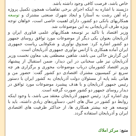
خاص باشد، فرصت كافی وجود داشته باشد.
دژپسند با اشاره به اینكه اجرای برخی تفاهمات همچون تكمیل پروژه
راه آهن رشت به آستارا و ایجاد شهرك صنعتی مشترك و
توسعه
همكاریهای بانكی دو كشور، دارای اهمیت خاصی است، خواهان توجه
ویژه طرف آذربایجانی به این موضوعات شد.
وزیر اقتصاد با تاكید بر توسعه همكاریهای علمی فناوری ایران و
آذربایجان بعنوان یكی دیگر از موضوعات مورد توافق روسای جمهور
دو كشور اشاره كرد: صندوق نوآوری و شكوفایی ریاست جمهوری
ایران آماده همكاری با آژانس نوآوری جمهوری آذربایجان است.
این گزارش حاكی می باشد، شاهین مصطفی یف معاون نخست وزیر
آذربایجان نیز طی سخنانی در این دیدار، ضمن استقبال از پیشنهاد
وزیر اقتصاد كشورمان درباب موضوعات محوری و برگزاری هر چه
سریع تر كمیسیون مشترك اقتصادی دو كشور گفت: حضور من و
هیاتی بلند پایه از مسئولان دولت آذربایجان به كشور ایران با دستور
رئیس جمهور آذربایجان و با هدف پیشبرد موضوعات مورد توافق در
دیدار روسای جمهور دو كشور صورت گرفته است.
وی اشاره كرد: رئیس جمهور آذربایجان معتقد می باشد، با وجود اینكه
روابط دو كشور در سال های اخیر، دستآوردهای زیادی داشته، باید با
توسعه هر چه بیشتر همكاری ها، از حداكثر ظرفیت های اقتصادی
ایران و آذربایجان استفاده گردد.
منبع:
مركز املاك