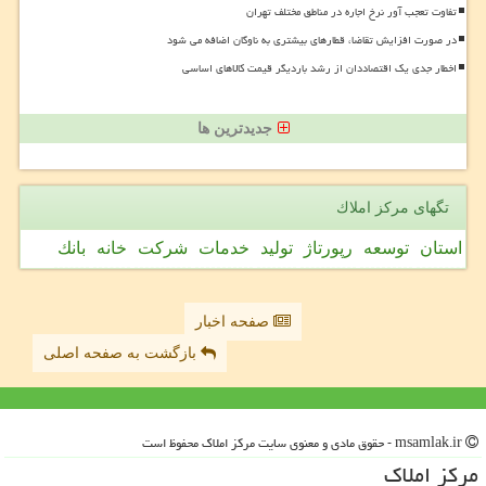
تفاوت تعجب آور نرخ اجاره در مناطق مختلف تهران
در صورت افزایش تقاضا، قطارهای بیشتری به ناوگان اضافه می شود
اخطار جدی یک اقتصاددان از رشد باردیگر قیمت کالاهای اساسی
جدیدترین ها
تگهای مركز املاك
استان
توسعه
رپورتاژ
تولید
خدمات
شركت
خانه
بانك
صفحه اخبار
بازگشت به صفحه اصلی
msamlak.ir - حقوق مادی و معنوی سایت مركز املاك محفوظ است
مركز املاك