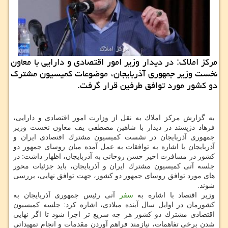
مركز املاك: در دیدار وزیر امور اقتصادی و دارایی با معاون
نخست وزیر جمهوری آذربایجان، موضوعات كمیسیون مشترك
دو كشور مورد توافق طرفین قرار گرفت.
به گزارش مركز املاك به نقل از وزارت امور اقتصادی و دارایی،
فرهاد دژپسند در دیدار با شاهین مصطفی یف معاون نخست وزیر
جمهوری آذربایجان در نشست كمیسیون مشترك اقتصادی ایران و
آذربایجان با اشاره به توافقات به عمل آمده میان روسای جمهور دو
كشور در مسافرت اخیر حسن روحانی به آذربایجان، اظهار داشت: در
جلسه آتی كمیسیون مشترك ایران و آذربایجان، باید جزئیات محور
های مورد توافق روسای جمهور دو كشور، جهت توافق نهایی، بررسی
شوند.
وزیر اقتصاد با اشاره به
سفر
آتی رئیس جمهوری آذربایجان به
كشورمان در اوایل سال آینده میلادی، اشاره كرد: جلسه كمیسیون
اقتصادی مشترك دو كشور هر چه سریع تر اجرا شود تا اگر نهایی
شدن برخی تفاهمات، نیازمند فراهم آوردن مقدمات و انجام تمهیداتی