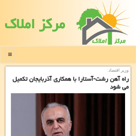
مركز املاك
منو
وزیر اقتصاد:
راه آهن رشت-آستارا با همكاری آذربایجان تكمیل
می شود