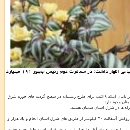
به گزارش مركز املاك مدیركل راه و شهرسازی شرق استان سمنان با اشاره به استقرار ۴۸ درصد راه های استان در شاهرود و میامی اظهار داشت: در مسافرت دوم رئیس جمهور ۱۹۱ میلیارد
دنه های حوزه شرق
مدیركل راه و شهرسازی شرق استان سمنان بابیان اینكه راه ها تأثیرگذارترین بخش در حوزه اقتصادی می باشد، اظهار داشت: بر این اساس سال قبل روكش آسفالت ۴۰ كیلومتر از طریق های شرق استان انجام و یك هزار و
در بی ارجمند بعنوان آغاز طرح ابرار برای شرق استان به طول حدود هشت