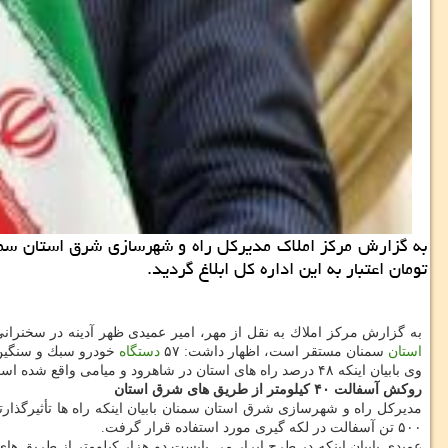
تومان اعتبار به این اداره كل ابلاغ گردید.
به گزارش مركز املاك به نقل از مهر، امیر عمیدی ظهر آدینه در سخنرانی قبل از خطبه های نماز 
استان
سمنان مستقر است، اظهار داشت: ۵۷
دستگاه
خودرو سبك و سنگین و ماشین آلات راهد
وی بابیان اینكه ۴۸ درصد راه های استان در شاهرود و میامی واقع شده است، اضافه كرد: ۷۸ نیروی انسانی برای طرح زمستانه عهده دار نگهداری از این راه ها در شرق استان سمنان هستند.
روكش آسفالت ۴۰ كیلومتر از طریق های شرق استان
۵۰۰ تن آسفالت در لكه گیری مورد استفاده قرار گرفت.
عمیدی بابیان اینكه در طرح ابرار می بایست دو هزار كیلومتر از طریق ه