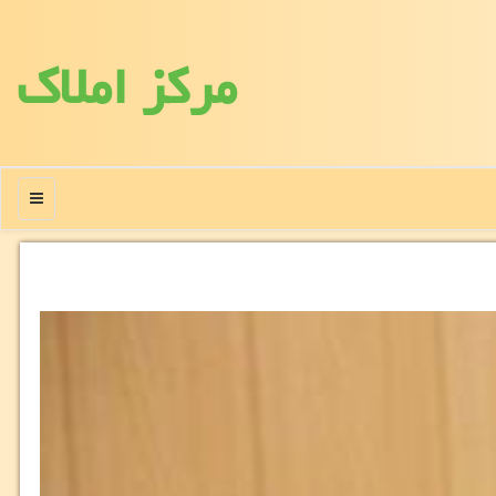
مركز املاك
منو