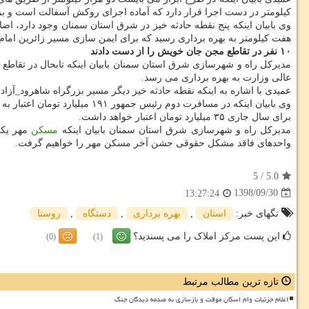
كیلومتر در دست اجرا قرار دارد كه آماده اجرای روكش آسفالت است و برای روستاهای بالای ۵۰
وی بابیان اینكه پنج نقطه حادثه خیز در شرق استان سمنان وجود دارد، اضا
هفت كیلومتر به بهره برداری رسید كه برای ایمن سازی مسیر زائرین امام رضا (ع) ۱۵ میلیارد تومان اعتب
۱۰ نفر در تقاطع مجن جان خویش را از دست دادند
عالی وزارت به بهره برداری می رسد.
عمیدی با اشاره به اینكه نقطه حادثه خیز دیگر مسیر بزرگراه شاهرود_آزادشهر است، خاطرنشان كرد: قطعه چهارم این طر
برای سال جاری ۳۵ میلیارد تومان اعتبار خواهد داشت.
مدیركل راه و شهرسازی شرق استان سمنان بابیان اینكه
مسكن
مهر یكی 
واحدهای فاقد مشكل حقوقی جشن آخر مسكن مهر را خواهیم گرفت.
5
/
5.0
1398/09/30
13:27:24
تگهای خبر:
استان
,
بهره برداری
,
دستگاه
,
روستا
این پست مرکز املاک را می پسندید؟
(0)
(1)
تازه ترین مطالب مرتبط
اعلام جزئیات وام اسکان موقت و بازسازی به صدمه دیدگان جنگ