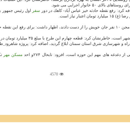
 خانوار اجرایی می شود.
فه كرد: رفع نقطه حادثه خیز عباس آباد- كاهك در دور
سفر
ار نیاز است.
ح با مبلغ ۳۵ میلیارد تومان در دست مناقصه است كه پیش از عید كلنگ زنی آن انجام می شود.
از دغدغه های مهم این حوزه است، افزود: تابحال ۲۷۴و احد
مسكن مهر
4570