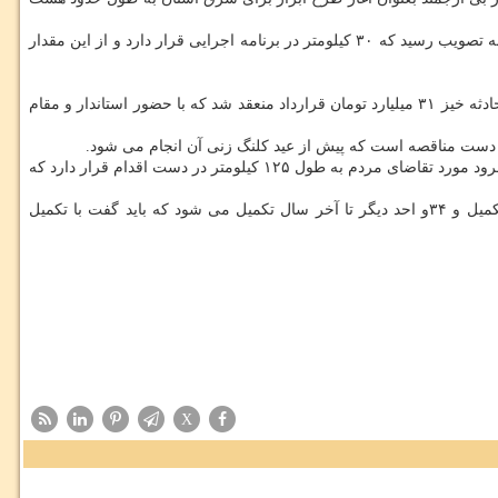
اول رئیس جمهور به تصویب رسید كه ۳۰ كیلومتر در برنامه اجرایی قرار دارد و از این مقدار
مدیركل راه و شهرسازی شرق استان سمنان بابیان اینكه تابحال در تقاطع مجن ۱۰ نفر جان خویش را از دست دادند، اظهار داشت: برای رفع این نقطه حادثه خیز ۳۱ میلیارد تومان قرارداد منعقد شد كه با حضور استاندار و مقام
وی بابیان اینكه در مسافرت دوم رئیس جمهور ۱۹۱ میلیارد تومان اعتبار به راه و شهرسازی شرق استان سمنان ابلاغ گردید، اضافه كرد: پروژه شاهرود_طرود مورد تقاضای مردم به طول ۱۲۵ كیلومتر در دست اقدام قرار دارد كه
تكمیل و ۳۴و احد دیگر تا آخر سال تكمیل می شود كه باید گفت با تكمیل
X