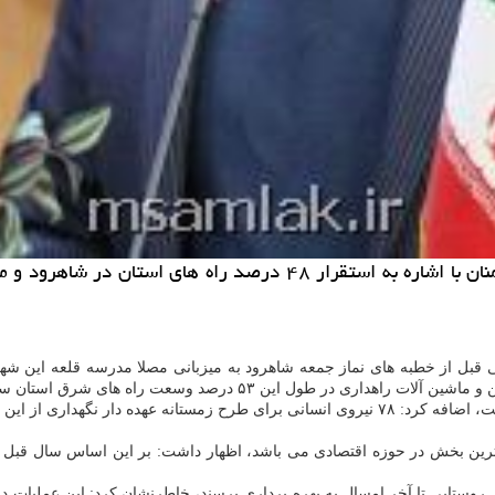
جمعه شاهرود به میزبانی مصلا مدرسه قلعه این شهر بابیان اینكه ۹اكیپ برای طرح زمستانه در سطح گر
اری در طول این ۵۳ درصد وسعت راه های شرق استان سمنان وجود دارد.
ای روستایی تا آخر امسال به بهره برداری برسند، خاطرنشان كرد: این عملیات 