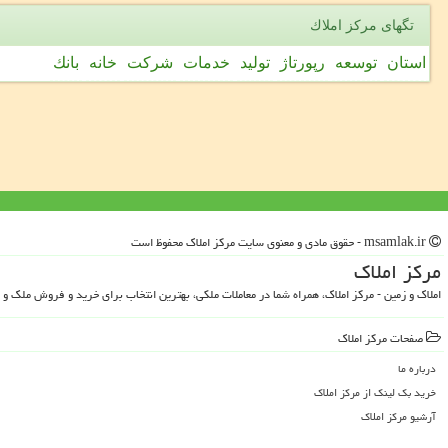
تگهای مركز املاك
استان
توسعه
رپورتاژ
تولید
خدمات
شركت
خانه
بانك
msamlak.ir - حقوق مادی و معنوی سایت مركز املاك محفوظ است
مركز املاك
املاک و زمین - مرکز املاک، همراه شما در معاملات ملکی، بهترین انتخاب برای خرید و فروش ملک و 
صفحات مركز املاك
درباره ما
خرید بک لینک از مركز املاك
آرشیو مركز املاك