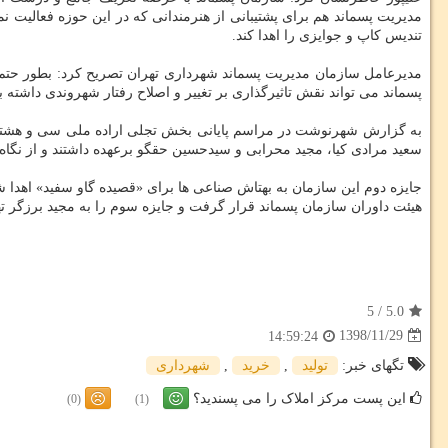
مدیریت پسماند هم برای پشتیبانی از هنرمندانی كه در این حوزه فعالیت ن
تندیس كاپ و جوایزی را اهدا كند.
مدیرعامل سازمان مدیریت پسماند شهرداری تهران تصریح كرد: بطور حتم
پسماند می تواند نقش تاثیرگذاری بر تغییر و اصلاح رفتار شهروندی داشته ب
به گزارش شهرنوشت در مراسم پایانی بخش تجلی اراده ملی سی و هشتمین 
سعید مرادی كیا، مجید محرابی و سیدحسین حقگو برعهده داشتند و از نگاه هی
جایزه دوم این سازمان به بهتاش صناعی ها برای «قصیده گاو سفید» اهدا شد.
هیئت داوران سازمان پسماند قرار گرفت و جایزه سوم را به مجید برزگر ته
5
/
5.0
1398/11/29
14:59:24
تگهای خبر:
تولید
,
خرید
,
شهرداری
این پست مرکز املاک را می پسندید؟
(0)
(1)