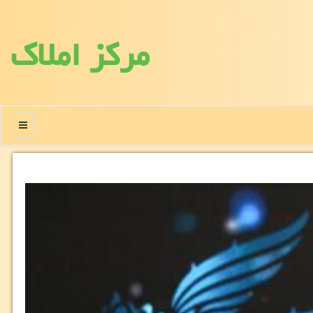
مركز املاك
منو