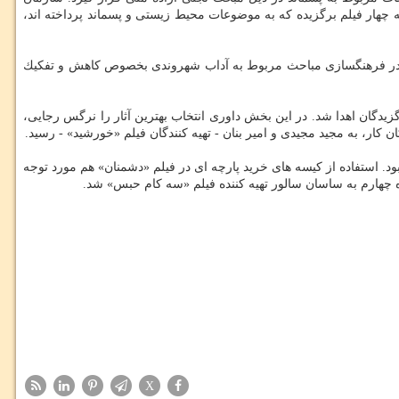
ه چهار فیلم برگزیده كه به موضوعات محیط زیستی و پسماند پرداخته اند،
ها در فرهنگسازی مباحث مربوط به آداب شهروندی بخصوص كاهش و تفكیك
گان اهدا شد. در این بخش داوری انتخاب بهترین آثار را نرگس رجایی،
كار، به مجید مجیدی و امیر بنان - تهیه كنندگان فیلم «خورشید» - رسید.
بود. استفاده از كیسه های خرید پارچه ای در فیلم «دشمنان» هم مورد توجه
ه چهارم به ساسان سالور تهیه كننده فیلم «سه كام حبس» شد.
X