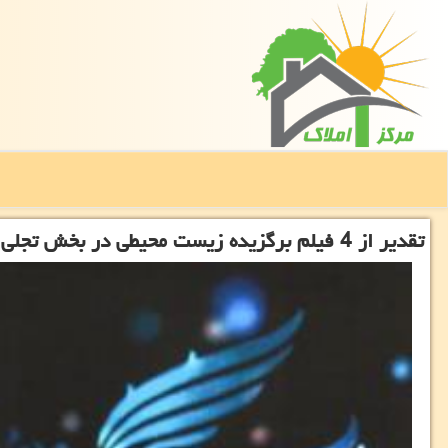
تقدیر از 4 فیلم برگزیده زیست محیطی در بخش تجلی اراده ملی جشنواره فیلم فجر