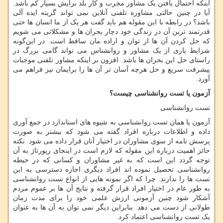
اینکه احتمال یافتن یک مشاور مجرب و کار بلد برایش بسیار کم باشد.
آیا در چنین حالتی مشاوره تلفنی آنلاین نمی تواند گزینه ایده آلی
باشد؟ در رابطه با این مقوله هم باید گفت هر یک از ما انسان ها حتی
قدرتمند ترین آن در زندگی خود دچار بحران ها و مشکلاتی می شویم
که حل کردن آن ها از توان و اراده مان ساقط است. در این‌گونه
شرایط یاری از یک مشاور و روانشناس می تواند گامی بزرگ در
راستای حل این بحران ها باشد. افزون بر اینکه مشاور تلفنی موجبات
پیشرفت سریع و حل هرچه آسان تر آن ها را برایمان نیز فراهم می
آورد.
آزمون یا تست روانشناسی چیست؟
تست روانشناسی
آزمون یا همان تست روانشناسی به شیوه های استاندارد در جمع آوری
داده و اطلاعات درباره افراد گفته می شود که بیشتر به صورت
پرسش نامه از سوی مشاوران در اختیار آنان قرار داده می شود. نکته
حائز اهمیت درباره این مقوله که لازم است در اینجای رپورتاژ به آن
توجه گردد این است که به غیر مشاوران و کسانی که در حیطه
روانشناسی تحصیل نموده اند افراد دیگری اجازه دسترسی به این
تست ها را ندارند. چرا که اگر نمونه هایی از انواع تست روانشناسی
به طور عام در اختیار افراد قرار گرفته و نتایج آن ها بر عموم مردم
آشکار شود چنین آزمونی ارزش علمی خود را برای مدت زمان
طولانی از دست می دهد. بنابراین دیگر نمی توان به آن ها به عنوان
یک تست روانشناسی اعتماد کرد.