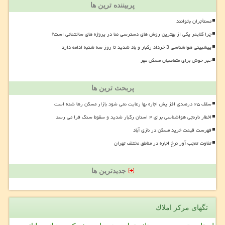
پربیننده ترین ها
مستأجران بخوانند
چرا کلایمر یکی از بهترین روش های دسترسی نما در پروژه های ساختمانی است؟
پیشبینی هواشناسی 3 خرداد رگبار و باد شدید تا روز سه شنبه ادامه دارد
خبر خوش برای متقاضیان مسکن مهر
پربحث ترین ها
سقف ۲۵ درصدی افزایش اجاره بها رعایت نمی شود بازار مسکن رها شده است
اخطار نارنجی هواشناسی برای ۴ استان رگبار شدید و سقوط سنگ فرا می رسد
فهرست قیمت خرید مسکن در نازی آباد
تفاوت تعجب آور نرخ اجاره در مناطق مختلف تهران
جدیدترین ها
تگهای مركز املاك