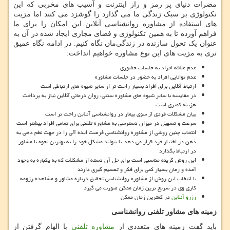
مضرات دنیای پر رمز و راز اینترنت و آسیب های مخربی که این
تکنولوژی بر سبک زندگی ما می گذارد را گوشزد می کنند اما مزیت
های استفاده از مشاوره روانشناسی آنلاین این امکان را برای ما
فراهم آورده تا به همین تکنولوژی و فضای مجازی ایجاد شده در آن به
عنوان یک تحول سازنده در زندگی‌مان نگاه کنیم. در ادامه نگاه عمیق
تری به مزیت های این نوع مشاوره خواهیم انداخت:
عدم علاقه افراد به جلسات حضوری
عدم توانایی افراد به حضور در جلسات مشاوره
ارتباط آنلاین برای افراد بسیار راحت تر از سایر شیوه های ارتباطی است
در مقایسه با سایر شیوه های مشاوره سنتی، روان درمانی آنلاین نیاز به پرداخت
هزینه کمتری است
بیان مشکلات فردی از سوی بیمار در روانشناسی آنلاین راحت تر است
سرعت و تسهیل در میزان دسترسی به مشاوره تلفنی برای تمامی افراد بیشتر است
انتخاب چنین روشی از مشاوره روانشناسی فرصت ایده آلی را در جهت نظم دهی به
ذهن در اختیار فرد قرار می دهد تا بتواند مشکل خود را به بهترین نحوه با مشاور
در ارتباط بگذارد
این روش گزینه مناسبی است برای حل آن دسته از مشکلات که به یکباره به وجود
آمده و زمان بسیار کمی برای فکر و تصمیم گیری دارند
با انتخاب این روش از مشاوره روانشناسی تحقیق درباره مشاور و مشاهده رزومه
کاری وی در سریع ترین زمان ممکن صورت می گیرد
رزرو آنلاین
در کمترین زمان ممکن
زمینه های مشاور تلفنی روانشناسی
باید گفت زمینه های متعددی از
مشاوره تلفنی
با الهام گرفتن از