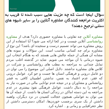
سؤال اینجا است كه چه مزیت هایی سبب شده تا قریب به
اكثریت مراجعه كنندگان مشاوره آنلاین را بر سایر شیوه های
سنتی ترجیح دهند؟
مشاوره آنلاین
چه تفاوتی با مشاوره حضوری دارد؟ هدف از
مشاوره
روانشناسی
آنلاین چیست و در کجا ارائه می شود؟ آیا استفاده از این
روش مشاوره می تواند تصمیم درست و سنجیده ای باشد؟ این نوع از
مشاوره برای چه کسانی مناسب است. این سؤالات و نمونه های
مشابه آن همگی از جمله چالش هایی هستند که به هنگام انتخاب این
شیوه درمانی با آن مواجه می شویم. شاید در گذشته اغلب مردم
تمایل چندانی به مراجعه به مطب های روانشناسی و شرکت در
کلاس های مشاوره نداشتند. دلایل اصلی این موضوع را می توان در
دو عامل درونی و فرهنگی انسان ها جست و جو کرد. عوامل درونی
که فقر، عدم اعتماد به نفس، نداشتن اطمینان کافی به قشر
روانشناس و مشاوران و در نتیجه عدم توانایی مالی در صورت نیاز به
مراجعه را به دنبال داشت. عوامل فرهنگی نفوذ بیشتری در عدم
مراجعه به این دسته اماکن در زندگی انسان ها داشت. از جمله آن ها
می توان به عواملی همچون خجالت کشیدن در نزد دیگران، واهمه
داشتن از یک سری برچسب خوردن‌ها، امکان دسترسی داشتن از
نظر جغرافیایی و زمانی و... اشاره کرد.