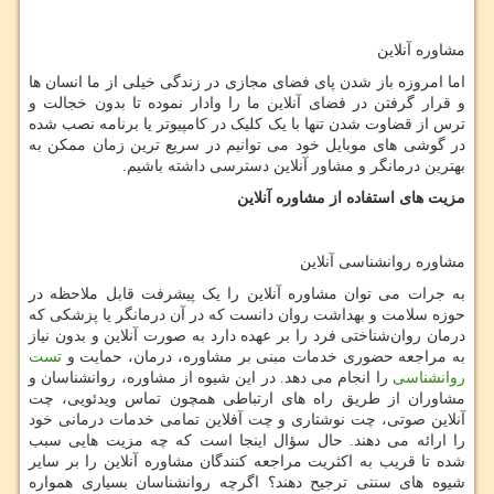
مشاوره آنلاین
اما امروزه باز شدن پای فضای مجازی در زندگی خیلی از ما انسان ها
و قرار گرفتن در فضای آنلاین ما را وادار نموده تا بدون خجالت و
ترس از قضاوت شدن تنها با یک کلیک در کامپیوتر یا برنامه نصب شده
در گوشی های موبایل خود می توانیم در سریع ترین زمان ممکن به
بهترین درمانگر و مشاور آنلاین دسترسی داشته باشیم.
مزیت های استفاده از مشاوره آنلاین
مشاوره روانشناسی آنلاین
به جرات می توان مشاوره آنلاین را یک پیشرفت قابل ملاحظه در
حوزه سلامت و بهداشت روان دانست که در آن درمانگر یا پزشکی که
درمان روان‌شناختی فرد را بر عهده دارد به صورت آنلاین و بدون نیاز
به مراجعه حضوری خدمات مبنی بر مشاوره، درمان، حمایت و
تست
روانشناسی
را انجام می دهد. در این شیوه از مشاوره، روانشناسان و
مشاوران از طریق راه های ارتباطی همچون تماس ویدئویی، چت
آنلاین صوتی، چت نوشتاری و چت آفلاین تمامی خدمات درمانی خود
را ارائه می دهند. حال سؤال اینجا است که چه مزیت هایی سبب
شده تا قریب به اکثریت مراجعه کنندگان مشاوره آنلاین را بر سایر
شیوه های سنتی ترجیح دهند؟ اگرچه روانشناسان بسیاری همواره