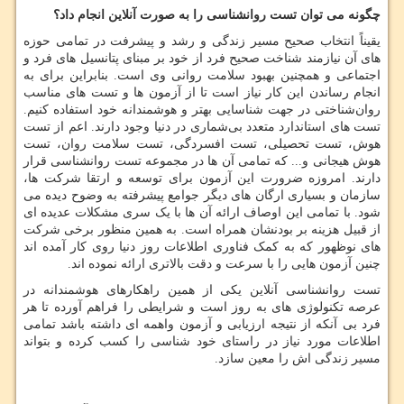
چگونه می توان تست روانشناسی را به صورت آنلاین انجام داد؟
یقیناً انتخاب صحیح مسیر زندگی و رشد و پیشرفت در تمامی حوزه
های آن نیازمند شناخت صحیح فرد از خود بر مبنای پتانسیل های فرد و
اجتماعی و همچنین بهبود سلامت روانی وی است. بنابراین برای به
انجام رساندن این کار نیاز است تا از آزمون ها و تست های مناسب
روان‌شناختی در جهت شناسایی بهتر و هوشمندانه خود استفاده کنیم.
تست های استاندارد متعدد بی‌شماری در دنیا وجود دارند. اعم از تست
هوش، تست تحصیلی، تست افسردگی، تست سلامت روان، تست
هوش هیجانی و... که تمامی آن ها در مجموعه تست روانشناسی قرار
دارند. امروزه ضرورت این آزمون برای توسعه و ارتقا شرکت ها،
سازمان و بسیاری ارگان های دیگر جوامع پیشرفته به وضوح دیده می
شود. با تمامی این اوصاف ارائه آن ها با یک سری مشکلات عدیده ای
از قبیل هزینه بر بودنشان همراه است. به همین منظور برخی شرکت
های نوظهور که به کمک فناوری اطلاعات روز دنیا روی کار آمده اند
چنین آزمون هایی را با سرعت و دقت بالاتری ارائه نموده اند.
تست روانشناسی آنلاین یکی از همین راهکارهای هوشمندانه در
عرصه تکنولوژی های به روز است و شرایطی را فراهم آورده تا هر
فرد بی آنکه از نتیجه ارزیابی و آزمون واهمه ای داشته باشد تمامی
اطلاعات مورد نیاز در راستای خود شناسی را کسب کرده و بتواند
مسیر زندگی اش را معین سازد.