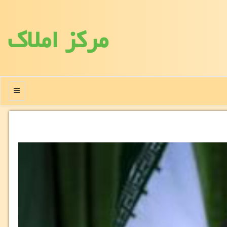
مركز املاك
منو