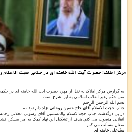
مركز املاك: حضرت آیت الله خامنه ای در حكمی حجت الاسلام روح
به گزارش مرکز املاک به نقل از مهر، حضرت آیت الله خامنه ای در حکمی 
متن حکم رهبر انقلاب اسلامی به این شرح است:
بسم الله الرحمن الرحیم
جناب حجت الاسلام آقای حاج حسین روحانی نژاد
دام توفیقه
در پی درگذشت جناب حجةالاسلام والمسلمین آقای رسولی محلاتی رحمةالله 
انقلابی منصوب می کنم. هدف از تشکیل این نهاد کمک به امر مسکن قشرها
متعال مسألت می کنم.
سیّدعلی خامنه ای