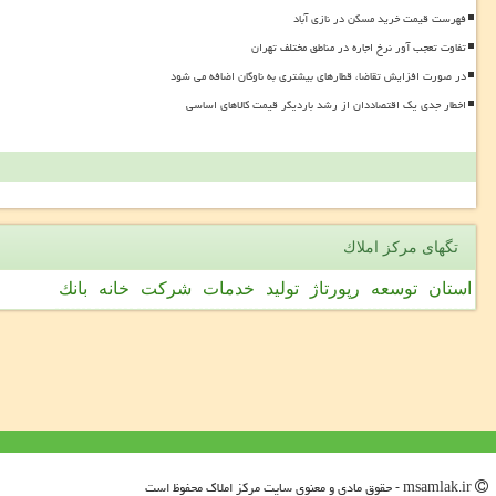
فهرست قیمت خرید مسکن در نازی آباد
تفاوت تعجب آور نرخ اجاره در مناطق مختلف تهران
در صورت افزایش تقاضا، قطارهای بیشتری به ناوگان اضافه می شود
اخطار جدی یک اقتصاددان از رشد باردیگر قیمت کالاهای اساسی
تگهای مركز املاك
استان
توسعه
رپورتاژ
تولید
خدمات
شركت
خانه
بانك
msamlak.ir - حقوق مادی و معنوی سایت مركز املاك محفوظ است