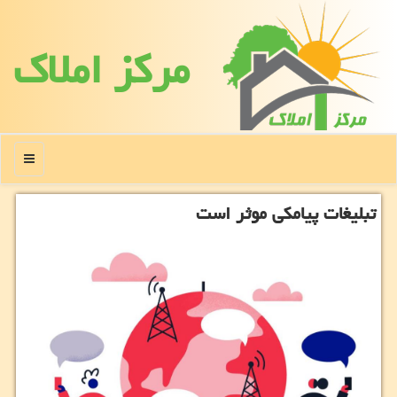
مركز املاك
منو
تبلیغات پیامكی موثر است