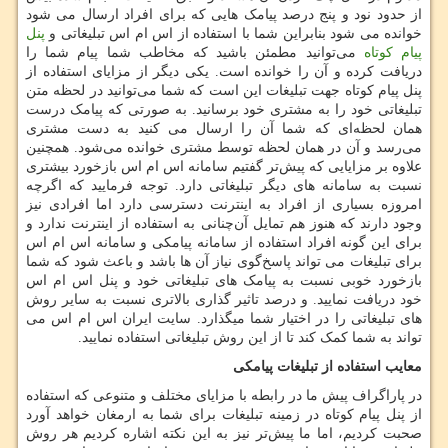
از حدود نود و پنج درصد پیامک‌ هایی که برای افراد ارسال می شود
خوانده می شود بنابراین شما با استفاده از اس ام اس تبلیغاتی و
پنل
پیام کوتاه
می‌توانید مطمئن باشید که مخاطب شما پیام شما را
دریافت کرده و آن را خوانده است. یکی دیگر از مزایای استفاده از
پنل پیام کوتاه جهت تبلیغات این است که شما می‌توانید در لحظه متن
تبلیغاتی خود را به مشتری خود برسانید. به صورتی که پیامک درست
همان لحظه‌ای که شما آن را ارسال می کنید به دست مشتری
می‌رسد و آن در همان لحظه توسط مشتری خوانده می‌شود. همچنین
علاوه بر مزایایی که پیش‌تر گفتیم سامانه اس ام اس بازخورد بیشتری
نسبت به سامانه ‌های دیگر تبلیغاتی دارد. توجه فرمایید که اگرچه
امروزه بسیاری از افراد به اینترنت دسترسی دارد اما افرادی نیز
وجود دارند که هنوز هم تمایل آن‌چنانی به استفاده از اینترنت ندارد و
برای این‌ گونه افراد استفاده از سامانه پیامکی و سامانه اس ام اس
برای تبلیغات می تواند پاسخ‌گوی نیاز آن ‌ها باشد و باعث شود که شما
بازخورد خوبی نسبت به پیامک‌ های تبلیغاتی خود و پنل اس ام اس
خود دریافت نمایید. و درصد تاثیر گذاری بالاتری نسبت به سایر روش
های تبلیغاتی را در اختیار شما میگذارد. سایت ایران اس ام اس می
تواند به شما کمک کند تا از این روش تبلیغاتی استفاده نمایید.
معایب
استفاده
از
تبلیغات
پیامکی
در پاراگراف پیش ما در رابطه با مزایای مختلف و متنوعی که استفاده
از پنل پیام کوتاه در زمینه تبلیغات برای شما به ارمغان خواهد ‌آورد
صحبت کردیم، اما ما پیش‌تر نیز به این نکته اشاره کردیم هر روش