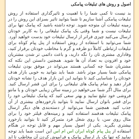
اصول
و
روش
های
تبلیغات
پیامکی
بد نیست تا کمی شما را با اهمیت و تاثیرگذاری استفاده از روش
تبلیغات پیامکی آشنا سازیم تا شما بتوانید تاثیر بسزای این روش را در
زمینه تبلیغات آن متوجه شوید. توجه داشته باشید که پیامک تنها برای
تبلیغات نیست و شما وقتی یک پیامک تبلیغاتی را به کاربر خودتان
ارسال می‌کنید چیزی فراتر از ارسال تبلیغات خود بدست خواهید آورد.
شما می‌توانید با استفاده از روش استفاده از پنل پیام کوتاه برای
تبلیغات ارتباطی کاملاً دو طرفه و گرم با مخاطب خودتان برقرار کنید،
وفاداری مشتری تان را نگه دارید، و باعث دائمی تر شدن مشتریان
خود و افزودن به تعداد آن‌ ها شوید. همچنین دانستن این نکته که
مشتریان شما چه کسانی هستند می‌تواند در موفق بودن تبلیغات
پیامکی شما بسیار موثر باشد. شما باید بتوانید به خوبی بازار هدف
خودتان را شناسایی کنید تا بتوانید این این بازار هدف را نشانه خودتان
قرار دهید و تمام پیامک‌ های تبلیغاتی را برای این قشر ارسال کنید.
برای مثال اگر شما می‌خواهید در زمینه سالن زیبایی خودتان و یا مانتو
فروشی خود تبلیغ نمایید و بهتر سعی کنید که پیامک تبلیغاتی خود را
برای قشر بانوان ارسال نمایید تا بتوانید بازخوردهای بیشتری از آن
جذب کنید. همچنین شما می‌توانید از دسته‌بندی ‌های دیگر ارسال
پیامک تبلیغات هدفمند استفاده کنید و زمینه‌های فیلتر خود را برای
مثال روی سن، یا روی شغل فرد متمرکز کنید تا بتوانید بازخورد
بیشتری بگیرید. یکی از اصول بسیار مهم و قابل‌ توجه در هنگام
استفاده از
پنل پیام کوتاه ایران اس ام اس
این است شما باید توجه
نمایید که تنها یک بار ارسال پیامک و فراموش کردن آن مخاطب تا ابد