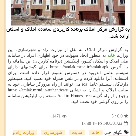
به گزارش مرکز املاک برنامه کاربردی سامانه املاک و اسکان
ارائه شد.
به گزارش مرکز املاک به نقل از وزارت راه و شهرسازی، این
وزارت
خانه
به منظور ایجاد سهولت در خود اظهاری افراد در سامانه
ملی املاک و اسکان کشور، اپلیکیشن (برنامه کاربردی) این سامانه را
به آدرس https: //amlak.mrud.ir/amlak.apk برای گوشیهای دارای
سیستم عامل اندروید در دسترس عموم قرار داده است. برای
استفاده، آنرا دانلود کرده و در تلفن همراه خود نصب کنید. همینطور
دارندگان سیستم عامل ios می توانند از راه مرورگر سافاری خود به
سایت املاک و اسکان به نشانی https: //amlak.mrud.ir/authenticate
رجوع و از راه گزینه Add to Homescreen نسخه وب اپلیکیشن سامانه
را بر روی گوشی خود نصب کنید.
1471
5
/
0.0
1400/01/22
13:48:19
تگهای خبر:
خانه
,
سایت
,
شهرسازی
,
وزارت راه و