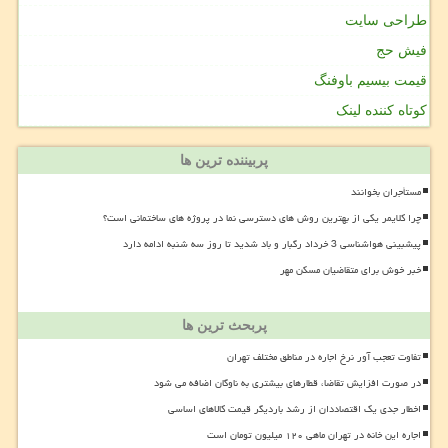
طراحی سایت
فیش حج
قیمت بیسیم باوفنگ
کوتاه کننده لینک
پربیننده ترین ها
مستأجران بخوانند
چرا کلایمر یکی از بهترین روش های دسترسی نما در پروژه های ساختمانی است؟
پیشبینی هواشناسی 3 خرداد رگبار و باد شدید تا روز سه شنبه ادامه دارد
خبر خوش برای متقاضیان مسکن مهر
پربحث ترین ها
تفاوت تعجب آور نرخ اجاره در مناطق مختلف تهران
در صورت افزایش تقاضا، قطارهای بیشتری به ناوگان اضافه می شود
اخطار جدی یک اقتصاددان از رشد باردیگر قیمت کالاهای اساسی
اجاره این خانه در تهران ماهی ۱۲۰ میلیون تومان است