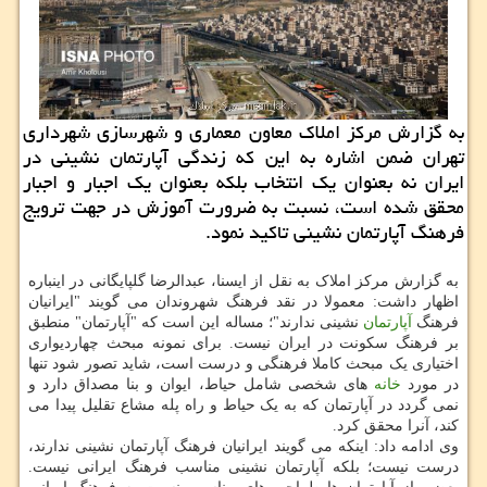
به گزارش مرکز املاک معاون معماری و شهرسازی شهرداری
تهران ضمن اشاره به این که زندگی آپارتمان نشینی در
ایران نه بعنوان یک انتخاب بلکه بعنوان یک اجبار و اجبار
محقق شده است، نسبت به ضرورت آموزش در جهت ترویج
فرهنگ آپارتمان نشینی تاکید نمود.
به گزارش مرکز املاک به نقل از ایسنا، عبدالرضا گلپایگانی در اینباره
اظهار داشت: معمولا در نقد فرهنگ شهروندان می گویند "ایرانیان
فرهنگ
آپارتمان
نشینی ندارند"؛ مساله این است که "آپارتمان" منطبق
بر فرهنگ سکونت در ایران نیست. برای نمونه مبحث چهاردیواری
اختیاری یک مبحث کاملا فرهنگی و درست است، شاید تصور شود تنها
در مورد
خانه
های شخصی شامل حیاط، ایوان و بنا مصداق دارد و
نمی گردد در آپارتمان که به یک حیاط و راه پله مشاع تقلیل پیدا می
کند، آنرا محقق کرد.
وی ادامه داد: اینکه می گویند ایرانیان فرهنگ آپارتمان نشینی ندارند،
درست نیست؛ بلکه آپارتمان نشینی مناسب فرهنگ ایرانی نیست.