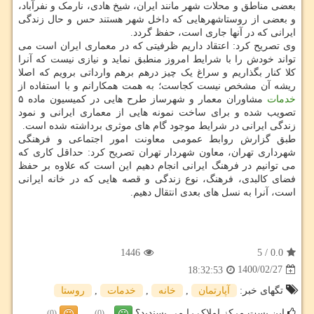
بعضی مناطق و محلات شهر مانند ایران، شیخ هادی، نارمک و نفرآباد،
و بعضی از روستاشهرهایی که داخل شهر هستند حس و حال زندگی
ایرانی که در آنها جاری است، حفظ گردد.
وی تصریح کرد: اعتقاد داریم ظرفیتی که در معماری ایران است می
تواند خودش را با شرایط امروز منطبق نماید و نیازی نیست که آنرا
کلا کنار بگذاریم و سراغ یک چیز درهم برهم وارداتی برویم که اصلا
ریشه آن مشخص نیست کجاست؛ به همت همکارانم و با استفاده از
خدمات
مشاوران معمار و شهرساز طرح هایی در کمیسیون ماده ۵
تصویب شده و برای ساخت نمونه هایی از معماری ایرانی و نمود
زندگی ایرانی در شرایط موجود گام های موثری برداشته شده است.
طبق گزارش روابط عمومی معاونت امور اجتماعی و فرهنگی
شهرداری تهران، معاون شهردار تهران تصریح کرد: حداقل کاری که
می توانیم در فرهنگ ایرانی انجام دهیم این است که علاوه بر حفظ
فضای کالبدی، فرهنگ، نوع زندگی و قصه هایی که در خانه ایرانی
است، آنرا به نسل های بعدی انتقال دهیم.
1446
5
/
0.0
1400/02/27
18:32:53
تگهای خبر:
آپارتمان
,
خانه
,
خدمات
,
روستا
این پست مرکز املاک را می پسندید؟
(0)
(0)