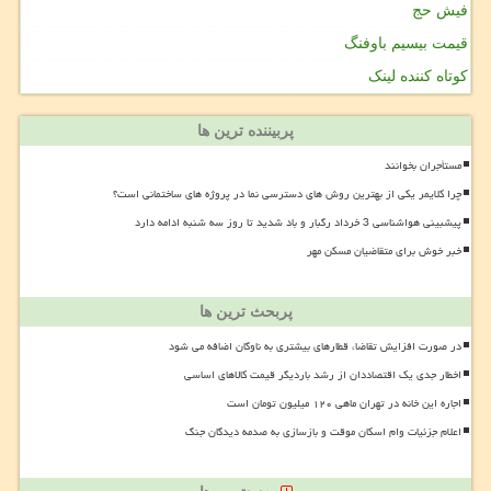
فیش حج
قیمت بیسیم باوفنگ
کوتاه کننده لینک
پربیننده ترین ها
مستأجران بخوانند
چرا کلایمر یکی از بهترین روش های دسترسی نما در پروژه های ساختمانی است؟
پیشبینی هواشناسی 3 خرداد رگبار و باد شدید تا روز سه شنبه ادامه دارد
خبر خوش برای متقاضیان مسکن مهر
پربحث ترین ها
در صورت افزایش تقاضا، قطارهای بیشتری به ناوگان اضافه می شود
اخطار جدی یک اقتصاددان از رشد باردیگر قیمت کالاهای اساسی
اجاره این خانه در تهران ماهی ۱۲۰ میلیون تومان است
اعلام جزئیات وام اسکان موقت و بازسازی به صدمه دیدگان جنگ