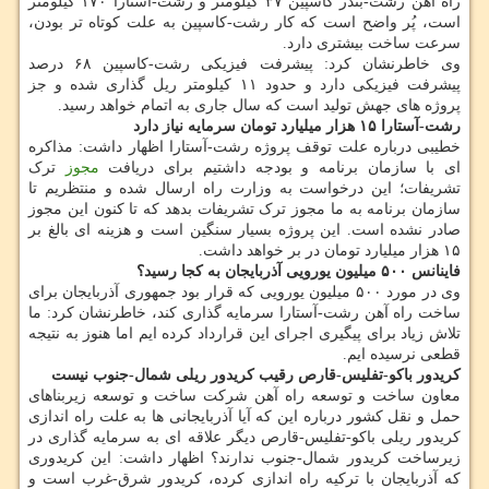
راه آهن رشت-بندر کاسپین ۳۷ کیلومتر و رشت-آستارا ۱۷۰ کیلومتر
است، پُر واضح است که کار رشت-کاسپین به علت کوتاه تر بودن،
سرعت ساخت بیشتری دارد.
وی خاطرنشان کرد: پیشرفت فیزیکی رشت-کاسپین ۶۸ درصد
پیشرفت فیزیکی دارد و حدود ۱۱ کیلومتر ریل گذاری شده و جز
پروژه های جهش تولید است که سال جاری به اتمام خواهد رسید.
رشت-آستارا ۱۵ هزار میلیارد تومان سرمایه نیاز دارد
خطیبی درباره علت توقف پروژه رشت-آستارا اظهار داشت: مذاکره
ای با سازمان برنامه و بودجه داشتیم برای دریافت
مجوز
ترک
تشریفات؛ این درخواست به وزارت راه ارسال شده و منتظریم تا
سازمان برنامه به ما مجوز ترک تشریفات بدهد که تا کنون این مجوز
صادر نشده است. این پروژه بسیار سنگین است و هزینه ای بالغ بر
۱۵ هزار میلیارد تومان در بر خواهد داشت.
فاینانس ۵۰۰ میلیون یورویی آذربایجان به کجا رسید؟
وی در مورد ۵۰۰ میلیون یورویی که قرار بود جمهوری آذربایجان برای
ساخت راه آهن رشت-آستارا سرمایه گذاری کند، خاطرنشان کرد: ما
تلاش زیاد برای پیگیری اجرای این قرارداد کرده ایم اما هنوز به نتیجه
قطعی نرسیده ایم.
کریدور باکو-تفلیس-قارص رقیب کریدور ریلی شمال-جنوب نیست
معاون ساخت و توسعه راه آهن شرکت ساخت و توسعه زیربناهای
حمل و نقل کشور درباره این که آیا آذربایجانی ها به علت راه اندازی
کریدور ریلی باکو-تفلیس-قارص دیگر علاقه ای به سرمایه گذاری در
زیرساخت کریدور شمال-جنوب ندارند؟ اظهار داشت: این کریدوری
که آذربایجان با ترکیه راه اندازی کرده، کریدور شرق-غرب است و