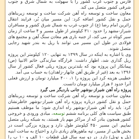
فارس و جنوب غرب کشور را با سهولت به شمال شرق و جنوب
شرقی کشور متصل می کند.
معاون ساخت و توسعه راه آهن شرکت ساخت و توسعه زیربناهای
حمل و نقل کشور اضافه کرد: این مسیر میان بُر، فرایند انتقال
زائرین امام رضا (ع) از جنوب غرب به شمال شرق کشور و مسافران
شیراز-مشهد را حدود ۳۱۰ کیلومتر از طول مسیر و ۴ ساعت از زمان
سیر کوتاه تر می کند، از جنبه باری هم معادن سنگ آهن و مجتمع های
فولادی در طول این مسیر می توانند با ریل به بندر شهید رجایی
متصل شوند.
وی با اشاره به اینکه در سال ۱۳۹۹ به تنهایی ۱۲۰ کیلومتر این پروژه
ریل گذاری شد، اظهار داشت: قرارگاه سازندگی خاتم الانبیا (ص)
پیمانکار این پروژه بود که بلندترین پروژه ریلی فعال کشور از سال
۱۳۹۶ به بعد (غیر از طریق آهن چابهار-زاهدان) به حساب می آمد.
خطیبی هزینه کرد این پروژه را ۱، ۴۰۰ میلیارد تومان و ارزش فعلی
آنرا حدود ۶ هزار میلیارد تومان دانست.
پروژه راه آهن شیراز-بوشهر جانی باردیگر می گیرد
معاون ساخت و توسعه راه آهن شرکت ساخت و توسعه زیربناهای
حمل و نقل کشور درباره پروژه راه آهن شیراز-بوشهر خاطرنشان
کرد: باید راه آهن شیراز-بوشهر راه اندازی شود؛ ما موظف هستیم
طبق سیاست های کلی برنامه ششم
توسعه
، مبادی ورودی و خروجی
کشور همچون بنادر که از مراکز مهم بار هستند، به شبکه ریلی متصل
نماییم. این مسیر ۴۵۰ کیلومتر طول دارد و پروژه بزرگی است در
بخش هایی از مسیر، تپه ماهورهای زیادی دارد و احتیاج به ساخت ابنیه
(پل و تونل) دارد. در دو سه سال قبل قطعات ۱۰ الف و ۱۰ ب را