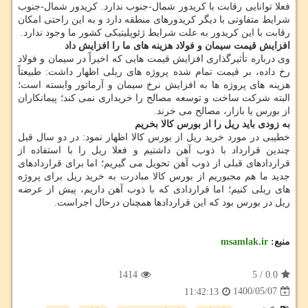
فعلا توانایی رقابت با کریدور شمال-جنوب ندارد. کریدور شمال-جنوب
شرایط متفاوتی با دیگر کریدورهای منطقه دارد و به این راحتی امکان
رقابت با این کریدور به علت شرایط ژئوپلیتیکی کشور ما وجود ندارد.
افزایش قیمت سیمان و فولاد هزینه های ما را افزایش داد
وی درباره تأثیرگذاری افزایش قیمت هایی که اخیراً در سیمان و فولاد
رخ داده، بر قیمت تمام شده پروژه های ریلی اظهار داشت: طبیعتاً
هزینه های پروژه ها به افزایش نرخ سیمان و آرماتور وابسته است؛
البته شرکت ساخت و توسعه مصالح را خریداری نمی کند؛ پیمانکاران
از بورس یا بازار، مصالح می خرند.
به زودی باید ریل را از بورس کالا بخریم
خطیبی در مورد خرید ریل از بورس کالا اظهار نمود: در دو سال قبل
چندین قرارداد با ذوب آهن داشتیم و فعلا ریل را با استفاده از
قراردادهای قبلی از ذوب آهن تحویل می گیریم؛ اما برای قراردادهای
جدید ما هم مجبوریم از بورس کالا مبادرت به خرید ریل برای پروژه
های ریلی کنیم؛ اما قراردادی که با ذوب آهن داریم، پیش از عرضه
ریل در بورس بود که این قراردادها همچنان درحال اجراست.
منبع:
msamlak.ir
1414
5
/
0.0
1400/05/07
11:42:13