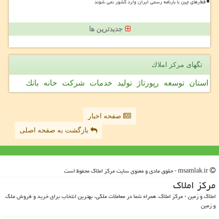
قطارهای چین با بارنامه رسمی ایران وارد کشور نمی شوند
جدیدترین ها
تگهای مركز املاك
استان
توسعه
رپورتاژ
تولید
خدمات
شركت
خانه
بانك
صفحه اخبار
بازگشت به صفحه اصلی
msamlak.ir - حقوق مادی و معنوی سایت مركز املاك محفوظ است
مركز املاك
املاک و زمین - مرکز املاک، همراه شما در معاملات ملکی، بهترین انتخاب برای خرید و فروش ملک
و زمین