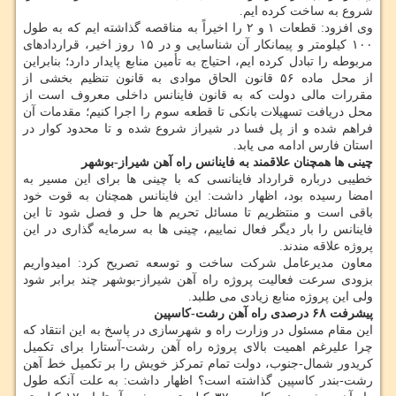
شروع به ساخت کرده ایم.
وی افزود: قطعات ۱ و ۲ را اخیراً به مناقصه گذاشته ایم که به طول
۱۰۰ کیلومتر و پیمانکار آن شناسایی و در ۱۵ روز اخیر، قراردادهای
مربوطه را تبادل کرده ایم، احتیاج به تأمین منابع پایدار دارد؛ بنابراین
از محل ماده ۵۶ قانون الحاق موادی به قانون تنظیم بخشی از
مقررات مالی دولت که به قانون فاینانس داخلی معروف است از
محل دریافت تسهیلات بانکی تا قطعه سوم را اجرا کنیم؛ مقدمات آن
فراهم شده و از پل فسا در شیراز شروع شده و تا محدود کوار در
استان فارس ادامه می یابد.
چینی ها همچنان علاقمند به فاینانس راه آهن شیراز-بوشهر
خطیبی درباره قرارداد فاینانسی که با چینی ها برای این مسیر به
امضا رسیده بود، اظهار داشت: این فاینانس همچنان به قوت خود
باقی است و منتظریم تا مسائل تحریم ها حل و فصل شود تا این
فاینانس را بار دیگر فعال نماییم، چینی ها به سرمایه گذاری در این
پروژه علاقه مندند.
معاون مدیرعامل شرکت ساخت و توسعه تصریح کرد: امیدواریم
بزودی سرعت فعالیت پروژه راه آهن شیراز-بوشهر چند برابر شود
ولی این پروژه منابع زیادی می طلبد.
پیشرفت ۶۸ درصدی راه آهن رشت-کاسپین
این مقام مسئول در وزارت راه و شهرسازی در پاسخ به این انتقاد که
چرا علیرغم اهمیت بالای پروژه راه آهن رشت-آستارا برای تکمیل
کریدور شمال-جنوب، دولت تمام تمرکز خویش را بر تکمیل خط آهن
رشت-بندر کاسپین گذاشته است؟ اظهار داشت: به علت آنکه طول