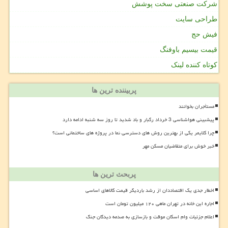
شرکت صنعتی سخت پوشش
طراحی سایت
فیش حج
قیمت بیسیم باوفنگ
کوتاه کننده لینک
پربیننده ترین ها
مستأجران بخوانند
پیشبینی هواشناسی 3 خرداد رگبار و باد شدید تا روز سه شنبه ادامه دارد
چرا کلایمر یکی از بهترین روش های دسترسی نما در پروژه های ساختمانی است؟
خبر خوش برای متقاضیان مسکن مهر
پربحث ترین ها
اخطار جدی یک اقتصاددان از رشد باردیگر قیمت کالاهای اساسی
اجاره این خانه در تهران ماهی ۱۲۰ میلیون تومان است
اعلام جزئیات وام اسکان موقت و بازسازی به صدمه دیدگان جنگ