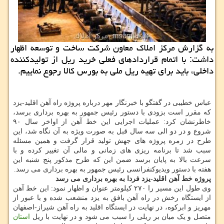
به گزارش مرکز املاک معاون شرکت ساخت و توسعه اظهار
داشت: با اتمام قراردادهای فعلی خرید ریل از تولیدکننده
داخلی، باید برای تهیه ریل ملی به بورس کالا رجوع نماییم.
عباس خطیبی در گفتگو با خبرنگار مهر درباره پروژه راه آهن اقلید-یزد
که مقرر است بزودی با دستور رئیس جمهور به بهره برداری برسد،
خاطرنشان کرد: عملیات اجرایی این خط آهن از اواخر سال ۹۰
شروع و در دو الی سه سال قبل به صورت ویژه به آن نگاه شد، این
طرح در زمره پروژه های جهش تولید قرار گرفت و همین مسئله
سبب شد تا برنامه ریزی های زمانی و مالی آن تغییر کرده و با
سرعت بالا به پایان برسد ضمن این که طرح مذکور پنج شنبه این
هفته با دستور ویدیوکنفرانسی رئیس جمهور به بهره برداری می رسد.
پروژه خط آهن اقلید-یزد فردا به بهره برداری می رسد
وی طول این مسیر را ۲۷۰ کیلومتر عنوان و اظهار نمود: این خط آهن
از ایستگاه رخش در راه آهن بافق به یزد منشعب شده و با عبور از
مهریز و ابرکوه، در نهایت در ایستگاه اقلید به راه آهن شیراز-اصفهان
متصل و یک میان بر ریلی را سبب می شود و در نهایت با ریل
استان